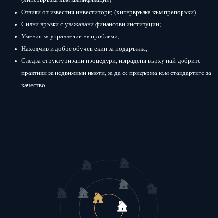
(хипервръзка към квалификации)
Отзиви от известни инвеститори; (хипервръзка към препоръки)
Силни връзки с уважавани финансови институции;
Умения за управление на проблеми;
Находчив и добре обучен екип за поддръжка;
Следва структурирани процедури, изградени върху най-добрите
практики за недвижими имоти, за да се придържа към стандартите за
качество.