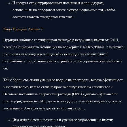
И следует структурированным политикам и процедурам,
основанным на передовом опыте в сфере недвижимости, чтобы
соответствовать стандартам качества.
Защо Нуридин Акбиик ?
Нуридин Акбиик е сертифициран мениджър недвижими имоти от САЩ,
член на Националната Асоциация на Брокерите и RERA Дубай. Клиентите
го описват като надежден преди всичко поради забележителните
постижения, опит, отношението и грижата, които проявява към клиентите
си.
Той е борец със силни умения за водене на преговори, висока ефективност
и не губи време, когато става въпрос за осигуряване на клиентите си.
Неговите познания за оперативни разходи (ОРЕХ), добавки, финансови
процедури, закони на ОАЕ, както и процедури за всички видове сделки са
несравними. Ако това не е достатъчно, той също…
Има изключителни познания и умения за управление на имоти;