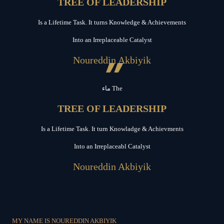
TREE OF LEADERSHIP
Is a Lifetime Task. It turns Knowledge & Achievements
Into an Irreplaceable Catalyst
”
Noureddin Akbiyik
ماء The
TREE OF LEADERSHIP
Is a Lifetime Task. It turn Knowladge & Achievments
Into an Irreplaceabl Catalyst
Noureddin Akbiyik
MY NAME IS NOUREDDIN AKBIYIK