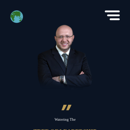
”
Watering The