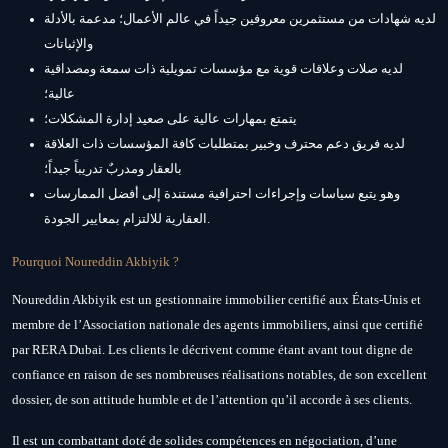
لديه شهادات من مستثمرين معروفين جيداً في عالم الأعمال؛ مدعمة بالأدلة
والإثباتات
لديه صلات وعلاقات قوية مع مؤسسات تمويلية ذات سمعة ومصداقية
عالية؛
يتمتع بمهارات عالية على صعيد إدارة المشكلات؛
لديه فريق دعم محترف وخبير بمتطلبات كافة المؤسسات ذات العلاقة
بالعقار ومدربٌ تدريباً جيداً؛
وهو يتبع سياسات وإجراءات احترافية مستندة إلى أفضل الممارسات
العقارية للالتزام بمعايير الجودة.
Pourquoi Noureddin Akbiyik ?
Noureddin Akbiyik est un gestionnaire immobilier certifié aux États-Unis et
membre de l’Association nationale des agents immobiliers, ainsi que certifié
par RERA Dubai. Les clients le décrivent comme étant avant tout digne de
confiance en raison de ses nombreuses réalisations notables, de son excellent
dossier, de son attitude humble et de l’attention qu’il accorde à ses clients.
Il est un combattant doté de solides compétences en négociation, d’une