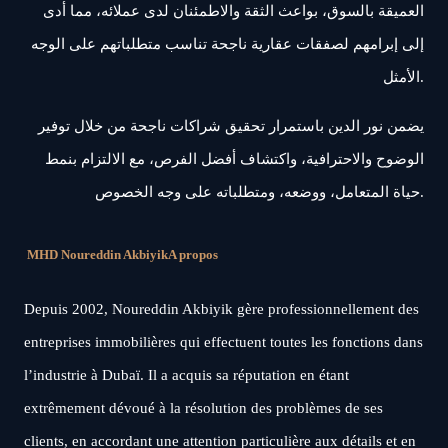
العميقة بالسوق، بواعث الثقة والاطمئنان لدى عملائه، مما أدى
إلى إبرامهم لصفقات عقارية ناجحة تناسب متطلباتهم على الوجه
الأمثل.
يضمن نور الدين باستمرار تحقيق شراكات ناجحة من خلال توفير
الوضوح والاحترافية، واكتشاف أفضل الفرص، مع الالتزام بنمط
حياة المتعامل، ووضعه، ومتطلباته على وجه الخصوص.
MHD Noureddin Akbiyik
A propos
Depuis 2002, Noureddin Akbiyik gère professionnellement des
entreprises immobilières qui effectuent toutes les fonctions dans
l’industrie à Dubaï. Il a acquis sa réputation en étant
extrêmement dévoué à la résolution des problèmes de ses
clients, en accordant une attention particulière aux détails et en