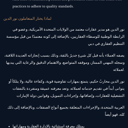
practices to adhere to quality standards.
لماذا يختار المتعاملون نور الدين
نور الدين هو مدير عقارات معتمد من الولايات المتحدة الأمريكية، وعضو في
الرابطة الوطنية للوسطاء العقاريين، بالإضافة إلى كونه معتمدًا من قبل مؤسسة
التنظيم العقاري في دبي
يصفه العملاء بأنه قبل كل شيءٍ جديرٌ بالثقة، وذلك بسبب إنجازاته العديدة اللافتة،
وسجله المهني الممتاز، وموقفه المتواضع، والاهتمام الدقيق والرعاية التي يبديها
لعملائه.
نور الدين محاربٌ حكيم، يتمتع بمهارات تفاوضية قوية، وكفاءة عالية، ولا يتلكأ أو
يتوانى أبداً في تقديم خدماته لعملائه. وتعد معرفته عميقة ومتفردة بالنفقات
التشغيلية للعقارات، وإضافاتها، وإجراءات التمويل، وقوانين دولة الإمارات
العربية المتحدة، والإجراءات المتعلقة بجميع أنواع الصفقات. وبالإضافة إلى ذلك
كله، فهو أيضاً
يمتلك معرفة استثنائية بالإدارة العقارية ومهاراتها