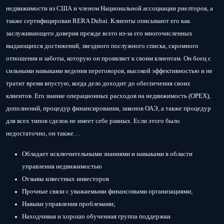
недвижимости из США и членом Национальной ассоциации риелторов, а
также сертифицирован RERA Dubai. Клиенты описывают его как
заслуживающего доверия прежде всего из-за его многочисленных
выдающихся достижений, звездного послужного списка, скромного
отношения и заботы, которую он проявляет к своим клиентам. Он боец ​​с
сильными навыками ведения переговоров, высокой эффективностью и не
тратит время впустую, когда дело доходит до обеспечения своих
клиентов. Его знание операционных расходов на недвижимость (OPEX),
дополнений, процедур финансирования, законов ОАЭ, а также процедур
для всех типов сделок не имеет себе равных. Если этого было
недостаточно, он также…
Обладает исключительными знаниями и навыками в области
управления недвижимостью
Отзывы известных инвесторов
Прочные связи с уважаемыми финансовыми организациями;
Навыки управления проблемами;
Находчивая и хорошо обученная группа поддержки