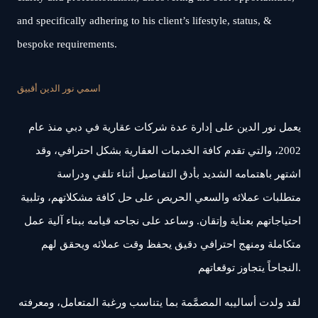
and specifically adhering to his client’s lifestyle, status, &
bespoke requirements.
اسمي نور الدين أقبيق
يعمل نور الدين على إدارة عدة شركات عقارية في دبي منذ عام
2002، والتي تقدم كافة الخدمات العقارية بشكل احترافي، وقد
اشتهر باهتمامه الشديد بأدق التفاصيل أثناء تلقي ودراسة
متطلبات عملائه والسعي الحريص على حل كافة مشكلاتهم، وتلبية
احتياجاتهم بعناية وإتقان. وساعد على نجاحه قيامه ببناء آلية عمل
متكاملة ومنهج احترافي دقيق يحفظ وقت عملائه ويحقق لهم
النجاحاً يتجاوز توقعاتهم.
لقد ولدت أساليبه المصمَّمة بما يتناسب ورغبة المتعامل، ومعرفته