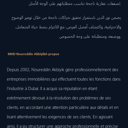
لصفقات عقارية ناجحة تناسب متطلباتهم على الوجه الأمثل.
يضمن نور الدين باستمرار تحقيق شراكات ناجحة من خلال توفير الوضوح
والاحترافية، واكتشاف أفضل الفرص، مع الالتزام بنمط حياة المتعامل،
ووضعه، ومتطلباته على وجه الخصوص.
MHD Noureddin Akbiyik
A propos
Depuis 2002, Noureddin Akbiyik gère professionnellement des
entreprises immobilières qui effectuent toutes les fonctions dans
l’industrie à Dubaï. Il a acquis sa réputation en étant
extrêmement dévoué à la résolution des problèmes de ses
clients, en accordant une attention particulière aux détails et en
lisant attentivement les exigences de ses clients. En agissant
ainsi, il a pu structurer une approche professionnelle et précise