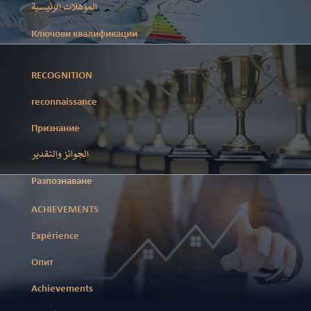
المؤهلات الرئيسية
Ключови квалификации
RECOGNITION
reconnaissance
Признание
الجوائز والتقدير
Разпознаване
ACHIEVEMENTS
Expérience
Опит
Achievements