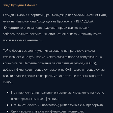
Защо Нуридин Акбиик ?
Нуридин Акбиик е сертифициран мениджър недвижими имоти от САЩ,
член на Националната Асоциация на Брокерите и RERA Дубай.
Клиентите го описват като надежден преди всичко поради
забележителните постижения, опит, отношението и грижата, които
проявява към клиентите си.
Той е борец със силни умения за водене на преговори, висока
ефективност и не губи време, когато става въпрос за осигуряване на
клиентите си. Неговите познания за оперативни разходи (ОРЕХ),
добавки, финансови процедури, закони на ОАЕ, както и процедури за
всички видове сделки са несравними. Ако това не е достатъчно, той
също…
Има изключителни познания и умения за управление на имоти;
(хипервръзка към квалификации)
Отзиви от известни инвеститори; (хипервръзка към препоръки)
Силни връзки с уважавани финансови институции;