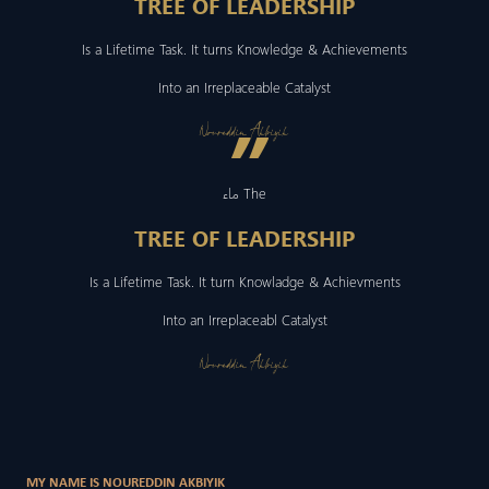
TREE OF LEADERSHIP
Is a Lifetime Task. It turns Knowledge & Achievements
Into an Irreplaceable Catalyst
”
Noureddin Akbiyik
ماء The
TREE OF LEADERSHIP
Is a Lifetime Task. It turn Knowladge & Achievments
Into an Irreplaceabl Catalyst
Noureddin Akbiyik
MY NAME IS NOUREDDIN AKBIYIK