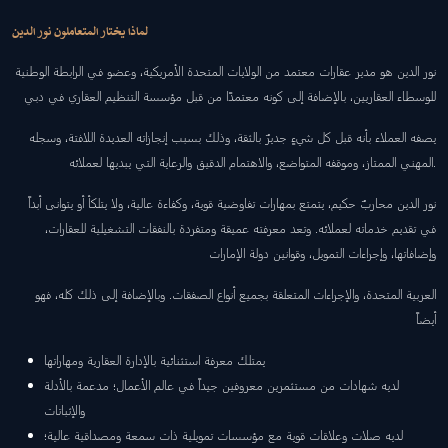
لماذا يختار المتعاملون نور الدين
نور الدين هو مدير عقارات معتمد من الولايات المتحدة الأمريكية، وعضو في الرابطة الوطنية
للوسطاء العقاريين، بالإضافة إلى كونه معتمدًا من قبل مؤسسة التنظيم العقاري في دبي
يصفه العملاء بأنه قبل كل شيءٍ جديرٌ بالثقة، وذلك بسبب إنجازاته العديدة اللافتة، وسجله
المهني الممتاز، وموقفه المتواضع، والاهتمام الدقيق والرعاية التي يبديها لعملائه.
نور الدين محاربٌ حكيم، يتمتع بمهارات تفاوضية قوية، وكفاءة عالية، ولا يتلكأ أو يتوانى أبداً
في تقديم خدماته لعملائه. وتعد معرفته عميقة ومتفردة بالنفقات التشغيلية للعقارات،
وإضافاتها، وإجراءات التمويل، وقوانين دولة الإمارات
العربية المتحدة، والإجراءات المتعلقة بجميع أنواع الصفقات. وبالإضافة إلى ذلك كله، فهو
أيضاً
يمتلك معرفة استثنائية بالإدارة العقارية ومهاراتها
لديه شهادات من مستثمرين معروفين جيداً في عالم الأعمال؛ مدعمة بالأدلة
والإثباتات
لديه صلات وعلاقات قوية مع مؤسسات تمويلية ذات سمعة ومصداقية عالية؛