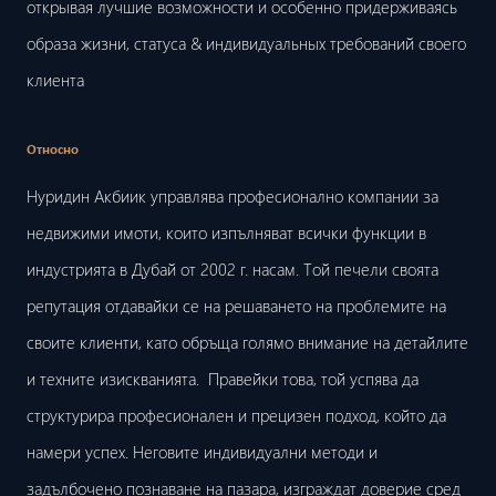
открывая лучшие возможности и особенно придерживаясь
образа жизни, статуса & индивидуальных требований своего
клиента
Относно
Нуридин Акбиик управлява професионално компании за
недвижими имоти, които изпълняват всички функции в
индустрията в Дубай от 2002 г. насам. Той печели своята
репутация отдавайки се на решаването на проблемите на
своите клиенти, като обръща голямо внимание на детайлите
и техните изискванията. Правейки това, той успява да
структурира професионален и прецизен подход, който да
намери успех. Неговите индивидуални методи и
задълбочено познаване на пазара, изграждат доверие сред