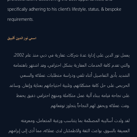
specifically adhering to his client’s lifestyle, status, & bespoke
requirements.
اسمي نور الدين أقبيق
يعمل نور الدين على إدارة عدة شركات عقارية في دبي منذ عام 2002،
والتي تقدم كافة الخدمات العقارية بشكل احترافي، وقد اشتهر باهتمامه
الشديد بأدق التفاصيل أثناء تلقي ودراسة متطلبات عملائه والسعي
الحريص على حل كافة مشكلاتهم، وتلبية احتياجاتهم بعناية وإتقان. وساعد
على نجاحه قيامه ببناء آلية عمل متكاملة ومنهج احترافي دقيق يحفظ
وقت عملائه ويحقق لهم النجاحاً يتجاوز توقعاتهم.
لقد ولدت أساليبه المصمَّمة بما يتناسب ورغبة المتعامل، ومعرفته
العميقة بالسوق، بواعث الثقة والاطمئنان لدى عملائه، مما أدى إلى إبرامهم