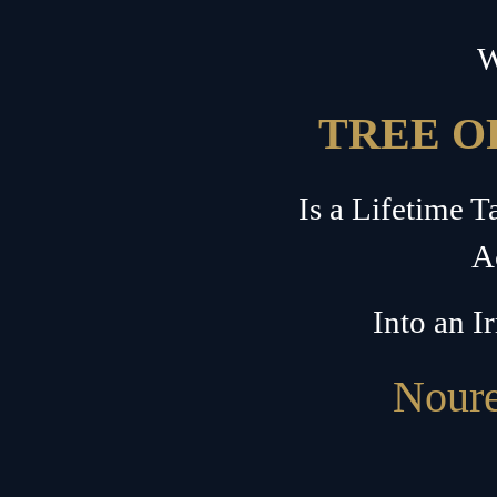
W
TREE O
Is a Lifetime 
A
Into an I
Noure