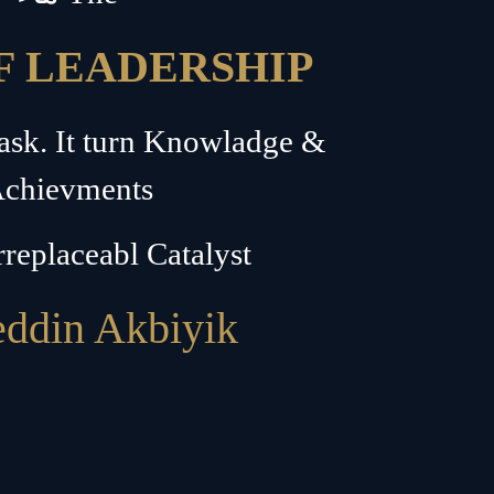
F LEADERSHIP
Task. It turn Knowladge &
chievments
rreplaceabl Catalyst
ddin Akbiyik