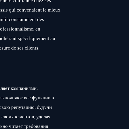
énéré confiance chez ses
ussis qui convenaient le mieux
antit constamment des
professionnalisme, en
 adhérant spécifiquement au
sure de ses clients.
ляет компаниями,
выполняют все функции в
 свою репутацию, будучи
своих клиентов, уделяя
ьно читает требования