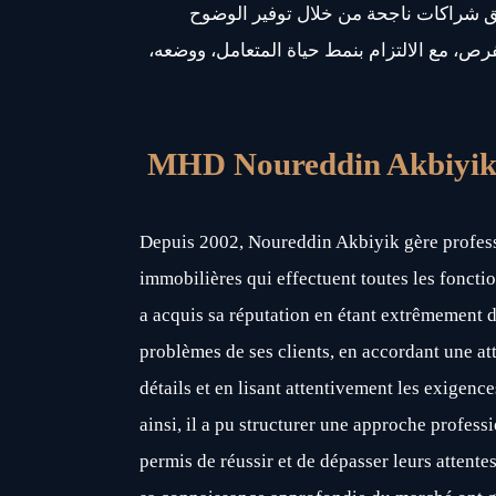
ق شراكات ناجحة من خلال توفير الوضوح
فرص، مع الالتزام بنمط حياة المتعامل، ووضعه
MHD Noureddin Akbiyi
Depuis 2002, Noureddin Akbiyik gère profess
immobilières qui effectuent toutes les fonctio
a acquis sa réputation en étant extrêmement d
problèmes de ses clients, en accordant une at
détails et en lisant attentivement les exigence
ainsi, il a pu structurer une approche professi
permis de réussir et de dépasser leurs attente