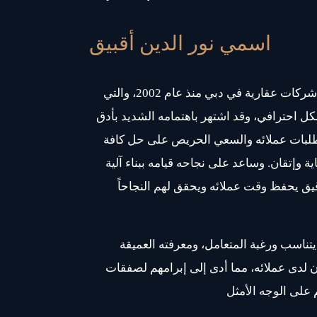
اسمي نور الدين أقبيق
يعمل نور الدين على إدارة عدة شركات عقارية في دبي منذ عام 2002، والتي
كل احترافي، وقد اشتهر باهتمامه الشديد بأدق
تطلبات عملائه والسعي الحريص على حل كافة
ية وإتقان. وساعد على نجاحه قيامه ببناء آلية
يق يحفظ وقت عملائه ويحقق لهم النجاحاً
 يتناسب ورغبة المتعامل، ومعرفته العميقة
ن لدى عملائه، مما أدى إلى إبرامهم لصفقات