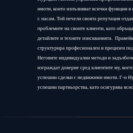
имоти, които изпълняват всички функции в 
г. насам. Той печели своята репутация отда
проблемите на своите клиенти, като обръщ
детайлите и техните изискванията. Правейк
структурира професионален и прецизен под
Неговите индивидуални методи и задълбоче
изграждат доверие сред клиентите му, коет
успешни сделки с недвижими имоти. Г-н Н
успешни партньорства, като осигурява ясн