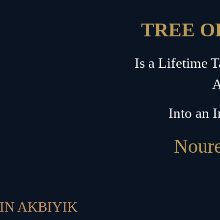
TREE O
Is a Lifetime 
A
Into an I
Noure
IN AKBIYIK