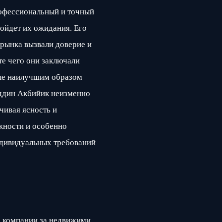
профессиональный и точный
зойдет их ожидания. Его
рынка вызвали доверие и
те чего они заключали
ые наилучшим образом
еддин Акбийик неизменно
чивая ясность и
жности и особенно
ндивидуальных требований
 компании за недвижими