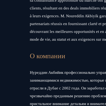
sa connaissance approfondie du marché ont g
clients, résultant en des deals immobiliers ré
à leurs exigences. M. Noureddin Akbiyik gar
partenariats réussis en fournissant clarté et 
découvrant les meilleures opportunités et en
mode de vie, au statut et aux exigences sur me
О компании
Нуреддин Акбийик профессионально управ
занимающимися недвижимостью, которые 
отрасли в Дубае с 2002 года. Он заработал
чрезвычайно преданным решению проблем 
пристальное внимание детальям и внимател