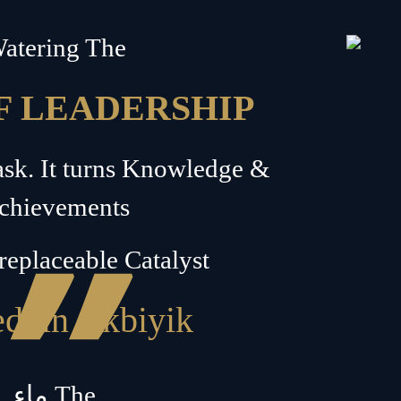
”
atering The
F LEADERSHIP
Task. It turns Knowledge &
”
chievements
rreplaceable Catalyst
ddin Akbiyik
ماء The