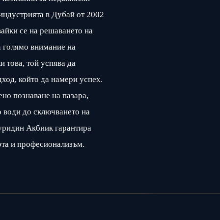
индустрията в Дубай от 2002
вайки се на решаването на
а голямо внимание на
и това, той успява да
ход, който да намери успех.
но познаване на пазара,
о води до сключването на
уридин Акбиик гарантира
ота и професионализъм.