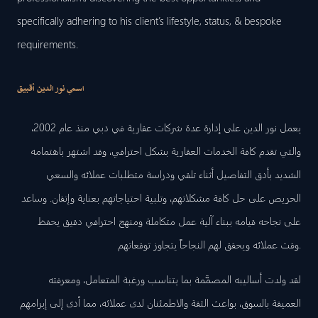
specifically adhering to his client’s lifestyle, status, & bespoke
requirements.
اسمي نور الدين أقبيق
يعمل نور الدين على إدارة عدة شركات عقارية في دبي منذ عام 2002،
والتي تقدم كافة الخدمات العقارية بشكل احترافي، وقد اشتهر باهتمامه
الشديد بأدق التفاصيل أثناء تلقي ودراسة متطلبات عملائه والسعي
الحريص على حل كافة مشكلاتهم، وتلبية احتياجاتهم بعناية وإتقان. وساعد
على نجاحه قيامه ببناء آلية عمل متكاملة ومنهج احترافي دقيق يحفظ
وقت عملائه ويحقق لهم النجاحاً يتجاوز توقعاتهم.
لقد ولدت أساليبه المصمَّمة بما يتناسب ورغبة المتعامل، ومعرفته
العميقة بالسوق، بواعث الثقة والاطمئنان لدى عملائه، مما أدى إلى إبرامهم