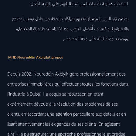
لصفقات عقارية ناجحة تناسب متطلباتهم على الوجه الأمثل.
يضمن نور الدين باستمرار تحقيق شراكات ناجحة من خلال توفير الوضوح
والاحترافية، واكتشاف أفضل الفرص، مع الالتزام بنمط حياة المتعامل،
ووضعه، ومتطلباته على وجه الخصوص.
MHD Noureddin Akbiyik
A propos
Depuis 2002, Noureddin Akbiyik gère professionnellement des
entreprises immobilières qui effectuent toutes les fonctions dans
l’industrie à Dubaï. Il a acquis sa réputation en étant
extrêmement dévoué à la résolution des problèmes de ses
clients, en accordant une attention particulière aux détails et en
lisant attentivement les exigences de ses clients. En agissant
ainsi, il a pu structurer une approche professionnelle et précise