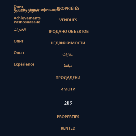
Опит
PROPRIÉTÉS
Ключови квалификации
الجوائز والتقدير
Achievements
VENDUES
Разпознаване
الخبرات
ПРОДАНО ОБЪЕКТОВ
Опит
НЕДВИЖИМОСТИ
Опыт
عقارات
Expérience
مباعة
ПРОДАДЕНИ
ИМОТИ
417
PROPERTIES
RENTED