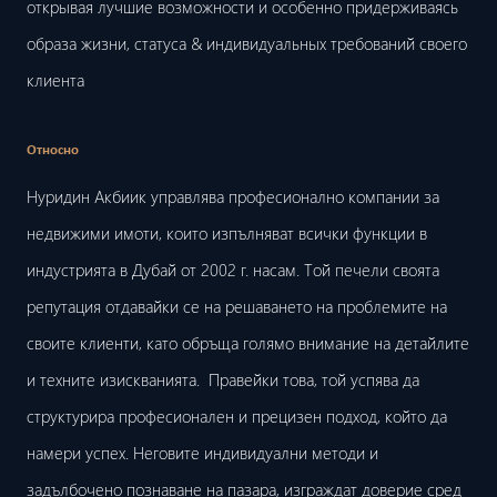
открывая лучшие возможности и особенно придерживаясь
образа жизни, статуса & индивидуальных требований своего
клиента
Относно
Нуридин Акбиик управлява професионално компании за
недвижими имоти, които изпълняват всички функции в
индустрията в Дубай от 2002 г. насам. Той печели своята
репутация отдавайки се на решаването на проблемите на
своите клиенти, като обръща голямо внимание на детайлите
и техните изискванията. Правейки това, той успява да
структурира професионален и прецизен подход, който да
намери успех. Неговите индивидуални методи и
задълбочено познаване на пазара, изграждат доверие сред