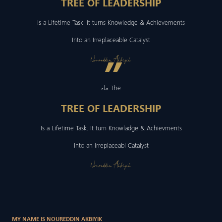
TREE OF LEADERSHIP
Is a Lifetime Task. It turns Knowledge & Achievements
Into an Irreplaceable Catalyst
”
Noureddin Akbiyik
ماء The
TREE OF LEADERSHIP
Is a Lifetime Task. It turn Knowladge & Achievments
Into an Irreplaceabl Catalyst
Noureddin Akbiyik
MY NAME IS NOUREDDIN AKBIYIK