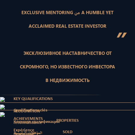
EXCLUSIVE MENTORING من A HUMBLE YET
ACCLAIMED REAL ESTATE INVESTOR
”
ЭКСКЛЮЗИВНОЕ НАСТАВНИЧЕСТВО ОТ
СКРОМНОГО, НО ИЗВЕСТНОГО ИНВЕСТОРА
В НЕДВИЖИМОСТЬ
KEY QUALIFICATIONS
Qualifications clés
RECOGNITION
ACHIEVEMENTS
PROPERTIES
Ключови квалификации
reconnaissance
Expérience
SOLD
المؤهلات الرئيسية
Признание