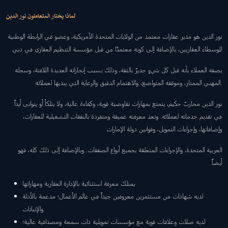
لماذا يختار المتعاملون نور الدين
نور الدين هو مدير عقارات معتمد من الولايات المتحدة الأمريكية، وعضو في الرابطة الوطنية
للوسطاء العقاريين، بالإضافة إلى كونه معتمدًا من قبل مؤسسة التنظيم العقاري في دبي
يصفه العملاء بأنه قبل كل شيءٍ جديرٌ بالثقة، وذلك بسبب إنجازاته العديدة اللافتة، وسجله
المهني الممتاز، وموقفه المتواضع، والاهتمام الدقيق والرعاية التي يبديها لعملائه.
نور الدين محاربٌ حكيم، يتمتع بمهارات تفاوضية قوية، وكفاءة عالية، ولا يتلكأ أو يتوانى أبداً
في تقديم خدماته لعملائه. وتعد معرفته عميقة ومتفردة بالنفقات التشغيلية للعقارات،
وإضافاتها، وإجراءات التمويل، وقوانين دولة الإمارات
العربية المتحدة، والإجراءات المتعلقة بجميع أنواع الصفقات. وبالإضافة إلى ذلك كله، فهو
أيضاً
يمتلك معرفة استثنائية بالإدارة العقارية ومهاراتها
لديه شهادات من مستثمرين معروفين جيداً في عالم الأعمال؛ مدعمة بالأدلة
والإثباتات
لديه صلات وعلاقات قوية مع مؤسسات تمويلية ذات سمعة ومصداقية عالية؛