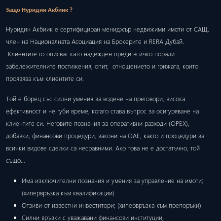
Защо Нуридин Акбиик ?
Нуридин Акбиик е сертифициран мениджър недвижими имоти от САЩ,
член на Националната Асоциация на Брокерите и RERA Дубай.
Клиентите го описват като надежден преди всичко поради
забележителните постижения, опит, отношението и грижата, които
проявява към клиентите си.
Той е борец със силни умения за водене на преговори, висока
ефективност и не губи време, когато става въпрос за осигуряване на
клиентите си. Неговите познания за оперативни разходи (ОРЕХ),
добавки, финансови процедури, закони на ОАЕ, както и процедури за
всички видове сделки са несравними. Ако това не е достатъчно, той
също…
Има изключителни познания и умения за управление на имоти;
(хипервръзка към квалификации)
Отзиви от известни инвеститори; (хипервръзка към препоръки)
Силни връзки с уважавани финансови институции;