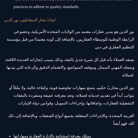
practices to adhere to quality standards.
لماذا يختار المتعاملون نور الدين
نور الدين هو مدير عقارات معتمد من الولايات المتحدة الأمريكية، وعضو في
الرابطة الوطنية للوسطاء العقاريين، بالإضافة إلى كونه معتمدًا من قبل مؤسسة
التنظيم العقاري في دبي
يصفه العملاء بأنه قبل كل شيءٍ جديرٌ بالثقة، وذلك بسبب إنجازاته العديدة اللافتة،
وسجله المهني الممتاز، وموقفه المتواضع، والاهتمام الدقيق والرعاية التي يبديها
لعملائه.
نور الدين محاربٌ حكيم، يتمتع بمهارات تفاوضية قوية، وكفاءة عالية، ولا يتلكأ أو
يتوانى أبداً في تقديم خدماته لعملائه. وتعد معرفته عميقة ومتفردة بالنفقات
التشغيلية للعقارات، وإضافاتها، وإجراءات التمويل، وقوانين دولة الإمارات
العربية المتحدة، والإجراءات المتعلقة بجميع أنواع الصفقات. وبالإضافة إلى ذلك
كله، فهو أيضاً
يمتلك معرفة استثنائية بالإدارة العقارية ومهاراتها