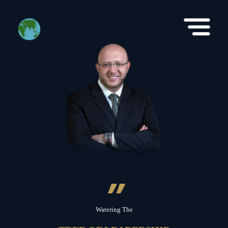
”
Watering The