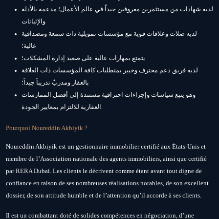
لديه شهادات من مستثمرين معروفين جيداً في عالم الأعمال؛ مدعمة بالأدلة
والإثباتات
لديه صلات وعلاقات قوية مع مؤسسات تمويلية ذات سمعة ومصداقية
عالية؛
يتمتع بمهارات عالية على صعيد إدارة المشكلات؛
لديه فريق دعم محترف وخبير بمتطلبات كافة المؤسسات ذات العلاقة
بالعقار ومدربٌ تدريباً جيداً؛
وهو يتبع سياسات وإجراءات احترافية مستندة إلى أفضل الممارسات
العقارية للالتزام بمعايير الجودة.
Pourquoi Noureddin Akbiyik ?
Noureddin Akbiyik est un gestionnaire immobilier certifié aux États-Unis et
membre de l’Association nationale des agents immobiliers, ainsi que certifié
par RERA Dubai. Les clients le décrivent comme étant avant tout digne de
confiance en raison de ses nombreuses réalisations notables, de son excellent
dossier, de son attitude humble et de l’attention qu’il accorde à ses clients.
Il est un combattant doté de solides compétences en négociation, d’une