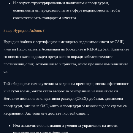
И следует структурированным политикам и процедурам,
основанным на передовом опыте в сфере недвижимости, чтобы
соответствовать стандартам качества.
Защо Нуридин Акбиик ?
Нуридин Акбиик е сертифициран мениджър недвижими имоти от САЩ,
член на Националната Асоциация на Брокерите и RERA Дубай. Клиентите
го описват като надежден преди всичко поради забележителните
постижения, опит, отношението и грижата, които проявява към клиентите
си.
Той е борец със силни умения за водене на преговори, висока ефективност
и не губи време, когато става въпрос за осигуряване на клиентите си.
Неговите познания за оперативни разходи (ОРЕХ), добавки, финансови
процедури, закони на ОАЕ, както и процедури за всички видове сделки са
несравними. Ако това не е достатъчно, той също…
Има изключителни познания и умения за управление на имоти;