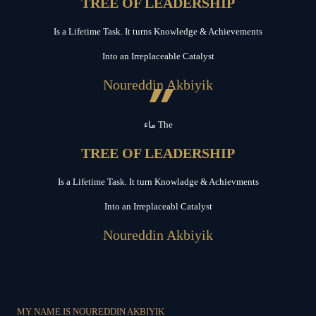
TREE OF LEADERSHIP
Is a Lifetime Task. It turns Knowledge & Achievements
Into an Irreplaceable Catalyst
”
Noureddin Akbiyik
ماء The
TREE OF LEADERSHIP
Is a Lifetime Task. It turn Knowladge & Achievments
Into an Irreplaceabl Catalyst
Noureddin Akbiyik
MY NAME IS NOUREDDIN AKBIYIK