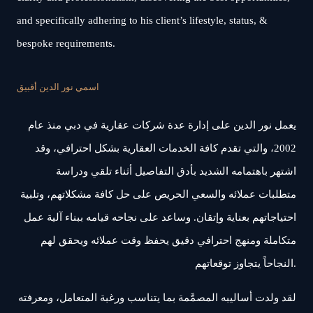
and specifically adhering to his client’s lifestyle, status, &
bespoke requirements.
اسمي نور الدين أقبيق
يعمل نور الدين على إدارة عدة شركات عقارية في دبي منذ عام
2002، والتي تقدم كافة الخدمات العقارية بشكل احترافي، وقد
اشتهر باهتمامه الشديد بأدق التفاصيل أثناء تلقي ودراسة
متطلبات عملائه والسعي الحريص على حل كافة مشكلاتهم، وتلبية
احتياجاتهم بعناية وإتقان. وساعد على نجاحه قيامه ببناء آلية عمل
متكاملة ومنهج احترافي دقيق يحفظ وقت عملائه ويحقق لهم
النجاحاً يتجاوز توقعاتهم.
لقد ولدت أساليبه المصمَّمة بما يتناسب ورغبة المتعامل، ومعرفته