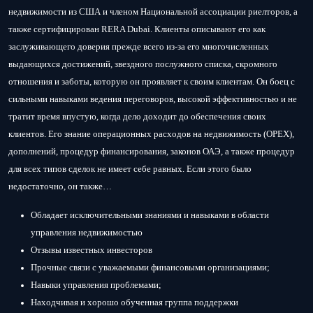
недвижимости из США и членом Национальной ассоциации риелторов, а
также сертифицирован RERA Dubai. Клиенты описывают его как
заслуживающего доверия прежде всего из-за его многочисленных
выдающихся достижений, звездного послужного списка, скромного
отношения и заботы, которую он проявляет к своим клиентам. Он боец ​​с
сильными навыками ведения переговоров, высокой эффективностью и не
тратит время впустую, когда дело доходит до обеспечения своих
клиентов. Его знание операционных расходов на недвижимость (OPEX),
дополнений, процедур финансирования, законов ОАЭ, а также процедур
для всех типов сделок не имеет себе равных. Если этого было
недостаточно, он также…
Обладает исключительными знаниями и навыками в области
управления недвижимостью
Отзывы известных инвесторов
Прочные связи с уважаемыми финансовыми организациями;
Навыки управления проблемами;
Находчивая и хорошо обученная группа поддержки