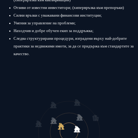
(хипервръзка към квалификации)
Отзиви от известни инвеститори; (хипервръзка към препоръки)
Силни връзки с уважавани финансови институции;
Умения за управление на проблеми;
Находчив и добре обучен екип за поддръжка;
Следва структурирани процедури, изградени върху най-добрите
практики за недвижими имоти, за да се придържа към стандартите за
качество.