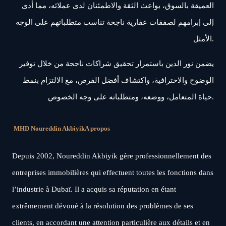
العميقة بالسوق، بواعث الثقة والاطمئنان لدى عملائه، مما أدى
إلى إبرامهم لصفقات عقارية ناجحة تناسب متطلباتهم على الوجه
الأمثل.
يضمن نور الدين باستمرار تحقيق شراكات ناجحة من خلال توفير
الوضوح والاحترافية، واكتشاف أفضل الفرص، مع الالتزام بنمط
حياة المتعامل، ووضعه، ومتطلباته على وجه الخصوص.
MHD Noureddin Akbiyik
A propos
Depuis 2002, Noureddin Akbiyik gère professionnellement des
entreprises immobilières qui effectuent toutes les fonctions dans
l’industrie à Dubaï. Il a acquis sa réputation en étant
extrêmement dévoué à la résolution des problèmes de ses
clients, en accordant une attention particulière aux détails et en