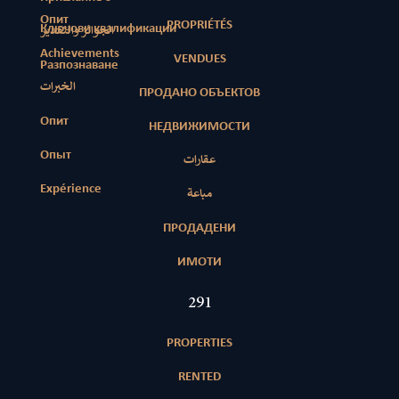
Опит
PROPRIÉTÉS
Ключови квалификации
الجوائز والتقدير
Achievements
VENDUES
Разпознаване
الخبرات
ПРОДАНО ОБЪЕКТОВ
Опит
НЕДВИЖИМОСТИ
Опыт
عقارات
Expérience
مباعة
ПРОДАДЕНИ
ИМОТИ
417
PROPERTIES
RENTED