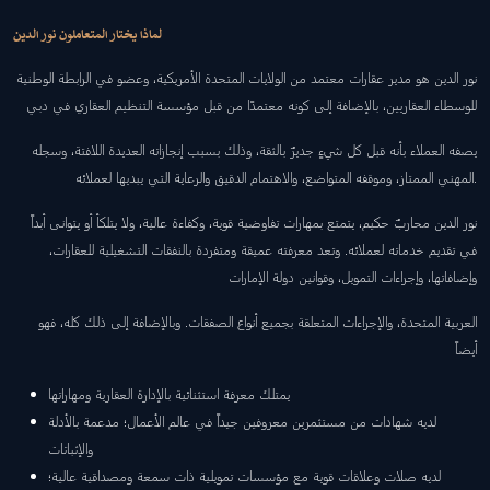
لماذا يختار المتعاملون نور الدين
نور الدين هو مدير عقارات معتمد من الولايات المتحدة الأمريكية، وعضو في الرابطة الوطنية
للوسطاء العقاريين، بالإضافة إلى كونه معتمدًا من قبل مؤسسة التنظيم العقاري في دبي
يصفه العملاء بأنه قبل كل شيءٍ جديرٌ بالثقة، وذلك بسبب إنجازاته العديدة اللافتة، وسجله
المهني الممتاز، وموقفه المتواضع، والاهتمام الدقيق والرعاية التي يبديها لعملائه.
نور الدين محاربٌ حكيم، يتمتع بمهارات تفاوضية قوية، وكفاءة عالية، ولا يتلكأ أو يتوانى أبداً
في تقديم خدماته لعملائه. وتعد معرفته عميقة ومتفردة بالنفقات التشغيلية للعقارات،
وإضافاتها، وإجراءات التمويل، وقوانين دولة الإمارات
العربية المتحدة، والإجراءات المتعلقة بجميع أنواع الصفقات. وبالإضافة إلى ذلك كله، فهو
أيضاً
يمتلك معرفة استثنائية بالإدارة العقارية ومهاراتها
لديه شهادات من مستثمرين معروفين جيداً في عالم الأعمال؛ مدعمة بالأدلة
والإثباتات
لديه صلات وعلاقات قوية مع مؤسسات تمويلية ذات سمعة ومصداقية عالية؛