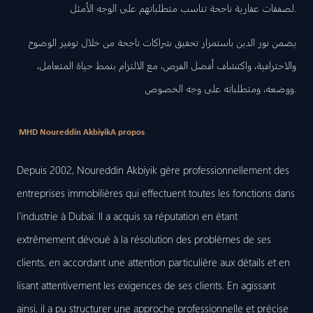
لصفقات عقارية ناجحة تناسب متطلباتهم على الوجه الأمثل.
يضمن نور الدين باستمرار تحقيق شراكات ناجحة من خلال توفير الوضوح
والاحترافية، واكتشاف أفضل الفرص، مع الالتزام بنمط حياة المتعامل،
ووضعه، ومتطلباته على وجه الخصوص.
MHD Noureddin Akbiyik
A propos
Depuis 2002, Noureddin Akbiyik gère professionnellement des
entreprises immobilières qui effectuent toutes les fonctions dans
l’industrie à Dubaï. Il a acquis sa réputation en étant
extrêmement dévoué à la résolution des problèmes de ses
clients, en accordant une attention particulière aux détails et en
lisant attentivement les exigences de ses clients. En agissant
ainsi, il a pu structurer une approche professionnelle et précise