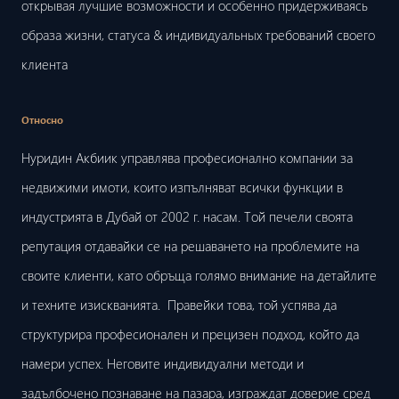
открывая лучшие возможности и особенно придерживаясь
образа жизни, статуса & индивидуальных требований своего
клиента
Относно
Нуридин Акбиик управлява професионално компании за
недвижими имоти, които изпълняват всички функции в
индустрията в Дубай от 2002 г. насам. Той печели своята
репутация отдавайки се на решаването на проблемите на
своите клиенти, като обръща голямо внимание на детайлите
и техните изискванията. Правейки това, той успява да
структурира професионален и прецизен подход, който да
намери успех. Неговите индивидуални методи и
задълбочено познаване на пазара, изграждат доверие сред