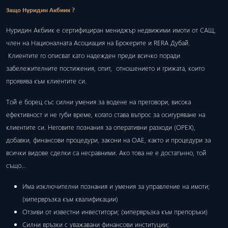
Защо Нуридин Акбиик ?
Нуридин Акбиик е сертифициран мениджър недвижими имоти от САЩ,
член на Националната Асоциация на Брокерите и RERA Дубай.
Клиентите го описват като надежден преди всичко поради
забележителните постижения, опит, отношението и грижата, които
проявява към клиентите си.
Той е борец със силни умения за водене на преговори, висока
ефективност и не губи време, когато става въпрос за осигуряване на
клиентите си. Неговите познания за оперативни разходи (ОРЕХ),
добавки, финансови процедури, закони на ОАЕ, както и процедури за
всички видове сделки са несравними. Ако това не е достатъчно, той
също…
Има изключителни познания и умения за управление на имоти;
(хипервръзка към квалификации)
Отзиви от известни инвеститори; (хипервръзка към препоръки)
Силни връзки с уважавани финансови институции;