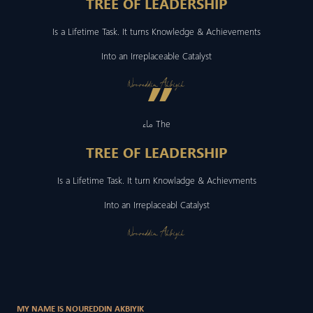
TREE OF LEADERSHIP
Is a Lifetime Task. It turns Knowledge & Achievements
Into an Irreplaceable Catalyst
”
Noureddin Akbiyik
ماء The
TREE OF LEADERSHIP
Is a Lifetime Task. It turn Knowladge & Achievments
Into an Irreplaceabl Catalyst
Noureddin Akbiyik
MY NAME IS NOUREDDIN AKBIYIK