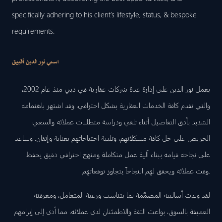
specifically adhering to his client’s lifestyle, status, & bespoke
requirements.
اسمي نور الدين أقبيق
يعمل نور الدين على إدارة عدة شركات عقارية في دبي منذ عام 2002،
والتي تقدم كافة الخدمات العقارية بشكل احترافي، وقد اشتهر باهتمامه
الشديد بأدق التفاصيل أثناء تلقي ودراسة متطلبات عملائه والسعي
الحريص على حل كافة مشكلاتهم، وتلبية احتياجاتهم بعناية وإتقان. وساعد
على نجاحه قيامه ببناء آلية عمل متكاملة ومنهج احترافي دقيق يحفظ
وقت عملائه ويحقق لهم النجاحاً يتجاوز توقعاتهم.
لقد ولدت أساليبه المصمَّمة بما يتناسب ورغبة المتعامل، ومعرفته
العميقة بالسوق، بواعث الثقة والاطمئنان لدى عملائه، مما أدى إلى إبرامهم