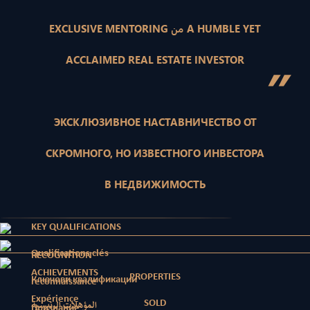
EXCLUSIVE MENTORING من A HUMBLE YET
ACCLAIMED REAL ESTATE INVESTOR
”
ЭКСКЛЮЗИВНОЕ НАСТАВНИЧЕСТВО ОТ
СКРОМНОГО, НО ИЗВЕСТНОГО ИНВЕСТОРА
В НЕДВИЖИМОСТЬ
KEY QUALIFICATIONS
Qualifications clés
RECOGNITION
ACHIEVEMENTS
PROPERTIES
Ключови квалификации
reconnaissance
Expérience
SOLD
المؤهلات الرئيسية
Признание