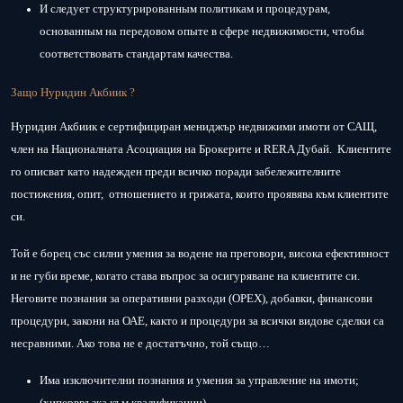
И следует структурированным политикам и процедурам,
основанным на передовом опыте в сфере недвижимости, чтобы
соответствовать стандартам качества.
Защо Нуридин Акбиик ?
Нуридин Акбиик е сертифициран мениджър недвижими имоти от САЩ,
член на Националната Асоциация на Брокерите и RERA Дубай. Клиентите
го описват като надежден преди всичко поради забележителните
постижения, опит, отношението и грижата, които проявява към клиентите
си.
Той е борец със силни умения за водене на преговори, висока ефективност
и не губи време, когато става въпрос за осигуряване на клиентите си.
Неговите познания за оперативни разходи (ОРЕХ), добавки, финансови
процедури, закони на ОАЕ, както и процедури за всички видове сделки са
несравними. Ако това не е достатъчно, той също…
Има изключителни познания и умения за управление на имоти;