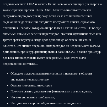
недвижимости из США и членом Национальной ассоциации риелторов, а
также сертифицирован RERA Dubai. Клиенты описывают его как
заслуживающего доверия прежде всего из-за его многочисленных
выдающихся достижений, звездного послужного списка, скромного
отношения и заботы, которую он проявляет к своим клиентам. Он боец ​​с
сильными навыками ведения переговоров, высокой эффективностью и не
тратит время впустую, когда дело доходит до обеспечения своих
клиентов. Его знание операционных расходов на недвижимость (OPEX),
дополнений, процедур финансирования, законов ОАЭ, а также процедур
для всех типов сделок не имеет себе равных. Если этого было
недостаточно, он также…
Обладает исключительными знаниями и навыками в области
управления недвижимостью
Отзывы известных инвесторов
Прочные связи с уважаемыми финансовыми организациями;
Навыки управления проблемами;
Находчивая и хорошо обученная группа поддержки