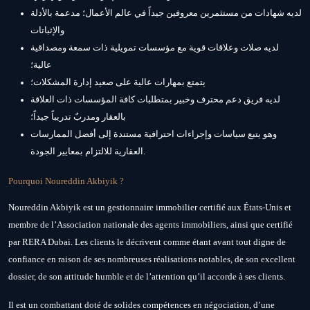
لديه شهادات من مستثمرين معروفين جيداً في عالم الأعمال؛ مدعمة بالأدلة
والإثباتات
لديه صلات وعلاقات قوية مع مؤسسات تمويلية ذات سمعة ومصداقية
عالية؛
يتمتع بمهارات عالية على صعيد إدارة المشكلات؛
لديه فريق دعم محترف وخبير بمتطلبات كافة المؤسسات ذات العلاقة
بالعقار ومدربٌ تدريباً جيداً؛
وهو يتبع سياسات وإجراءات احترافية مستندة إلى أفضل الممارسات
العقارية للالتزام بمعايير الجودة.
Pourquoi Noureddin Akbiyik ?
Noureddin Akbiyik est un gestionnaire immobilier certifié aux États-Unis et
membre de l’Association nationale des agents immobiliers, ainsi que certifié
par RERA Dubai. Les clients le décrivent comme étant avant tout digne de
confiance en raison de ses nombreuses réalisations notables, de son excellent
dossier, de son attitude humble et de l’attention qu’il accorde à ses clients.
Il est un combattant doté de solides compétences en négociation, d’une