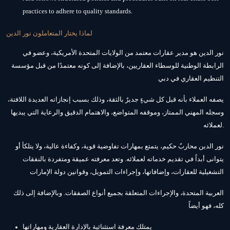
practices to adhere to quality standards.
لماذا يختار المتعاملون نور الدين
نور الدين هو مدير عقارات معتمد من الولايات المتحدة الأمريكية، وعضو في
الرابطة الوطنية للوسطاء العقاريين، بالإضافة إلى كونه معتمدًا من قبل مؤسسة
التنظيم العقاري في دبي
يصفه العملاء بأنه قبل كل شيءٍ جديرٌ بالثقة، وذلك بسبب إنجازاته العديدة اللافتة،
وسجله المهني الممتاز، وموقفه المتواضع، والاهتمام الدقيق والرعاية التي يبديها
لعملائه.
نور الدين محاربٌ حكيم، يتمتع بمهارات تفاوضية قوية، وكفاءة عالية، ولا يتلكأ أو
يتوانى أبداً في تقديم خدماته لعملائه. وتعد معرفته عميقة ومتفردة بالنفقات
التشغيلية للعقارات، وإضافاتها، وإجراءات التمويل، وقوانين دولة الإمارات
العربية المتحدة، والإجراءات المتعلقة بجميع أنواع الصفقات. وبالإضافة إلى ذلك
كله، فهو أيضاً
يمتلك معرفة استثنائية بالإدارة العقارية ومهاراتها