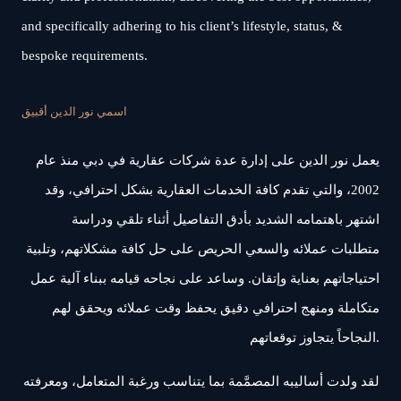
and specifically adhering to his client’s lifestyle, status, &
bespoke requirements.
اسمي نور الدين أقبيق
يعمل نور الدين على إدارة عدة شركات عقارية في دبي منذ عام
2002، والتي تقدم كافة الخدمات العقارية بشكل احترافي، وقد
اشتهر باهتمامه الشديد بأدق التفاصيل أثناء تلقي ودراسة
متطلبات عملائه والسعي الحريص على حل كافة مشكلاتهم، وتلبية
احتياجاتهم بعناية وإتقان. وساعد على نجاحه قيامه ببناء آلية عمل
متكاملة ومنهج احترافي دقيق يحفظ وقت عملائه ويحقق لهم
النجاحاً يتجاوز توقعاتهم.
لقد ولدت أساليبه المصمَّمة بما يتناسب ورغبة المتعامل، ومعرفته