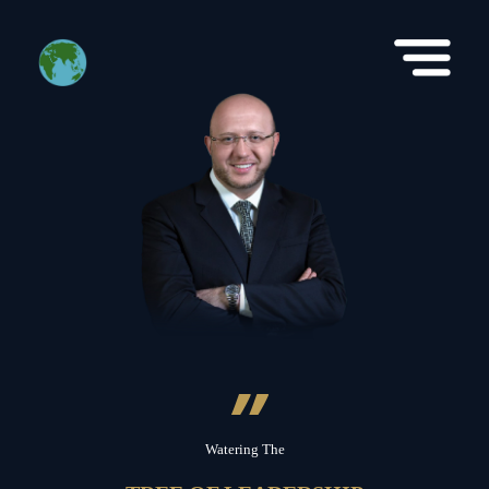
”
Watering The