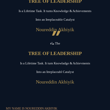
TREE OF LEADERSHIP
Is a Lifetime Task. It turns Knowledge & Achievements
Into an Irreplaceable Catalyst
”
Noureddin Akbiyik
ماء The
TREE OF LEADERSHIP
Is a Lifetime Task. It turn Knowladge & Achievments
Into an Irreplaceabl Catalyst
Noureddin Akbiyik
MY NAME IS NOUREDDIN AKBIYIK