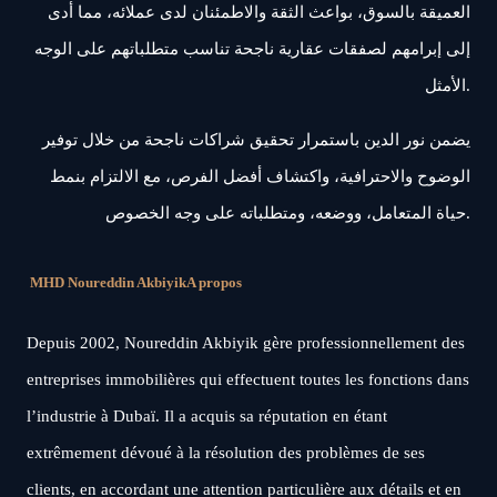
العميقة بالسوق، بواعث الثقة والاطمئنان لدى عملائه، مما أدى
إلى إبرامهم لصفقات عقارية ناجحة تناسب متطلباتهم على الوجه
الأمثل.
يضمن نور الدين باستمرار تحقيق شراكات ناجحة من خلال توفير
الوضوح والاحترافية، واكتشاف أفضل الفرص، مع الالتزام بنمط
حياة المتعامل، ووضعه، ومتطلباته على وجه الخصوص.
MHD Noureddin Akbiyik
A propos
Depuis 2002, Noureddin Akbiyik gère professionnellement des
entreprises immobilières qui effectuent toutes les fonctions dans
l’industrie à Dubaï. Il a acquis sa réputation en étant
extrêmement dévoué à la résolution des problèmes de ses
clients, en accordant une attention particulière aux détails et en