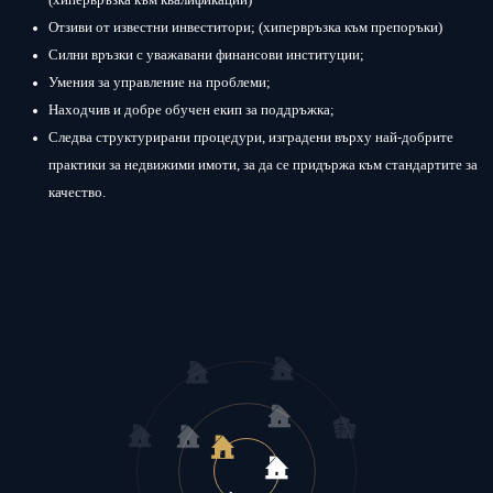
(хипервръзка към квалификации)
Отзиви от известни инвеститори; (хипервръзка към препоръки)
Силни връзки с уважавани финансови институции;
Умения за управление на проблеми;
Находчив и добре обучен екип за поддръжка;
Следва структурирани процедури, изградени върху най-добрите
практики за недвижими имоти, за да се придържа към стандартите за
качество.