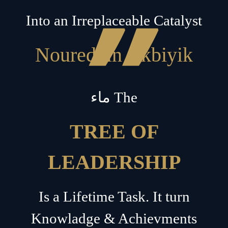
”
Into an Irreplaceable Catalyst
Noureddin Akbiyik
ماء The
TREE OF
LEADERSHIP
Is a Lifetime Task. It turn
Knowladge & Achievments