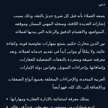
دبي
يصفه العملاء بأنه قبل كل شيءٍ جديرٌ بالثقة، وذلك بسبب
إنجازاته العديدة اللافتة، وسجله المهني الممتاز، وموقفه
المتواضع، والاهتمام الدقيق والرعاية التي يبديها لعملائه.
نور الدين محاربٌ حكيم، يتمتع بمهارات تفاوضية قوية، وكفاءة
عالية، ولا يتلكأ أو يتوانى أبداً في تقديم خدماته لعملائه. وتعد
معرفته عميقة ومتفردة بالنفقات التشغيلية للعقارات،
وإضافاتها، وإجراءات التمويل، وقوانين دولة الإمارات
العربية المتحدة، والإجراءات المتعلقة بجميع أنواع الصفقات.
وبالإضافة إلى ذلك كله، فهو أيضاً
يمتلك معرفة استثنائية بالإدارة العقارية ومهاراتها
لديه شهادات من مستثمرين معروفين جيداً في عالم