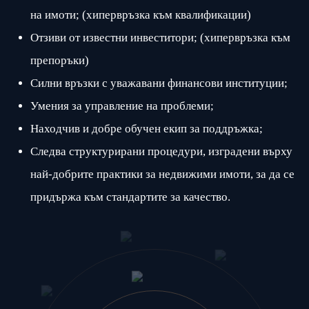
на имоти; (хипервръзка към квалификации)
Отзиви от известни инвеститори; (хипервръзка към
препоръки)
Силни връзки с уважавани финансови институции;
Умения за управление на проблеми;
Находчив и добре обучен екип за поддръжка;
Следва структурирани процедури, изградени върху
най-добрите практики за недвижими имоти, за да се
придържа към стандартите за качество.