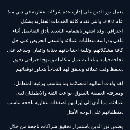
يعمل نور الدين على إدارة عدة شركات عقارية في دبي منذ
عام 2002، والتي تقدم كافة الخدمات العقارية بشكل
احترافي، وقد اشتهر باهتمامه الشديد بأدق التفاصيل أثناء
تلقي ودراسة متطلبات عملائه والسعي الحريص على حل
كافة مشكلاتهم، وتلبية احتياجاتهم بعناية وإتقان. وساعد على
نجاحه قيامه ببناء آلية عمل متكاملة ومنهج احترافي دقيق
يحفظ وقت عملائه ويحقق لهم النجاحاً يتجاوز توقعاتهم.
لقد ولدت أساليبه المصمَّمة بما يتناسب ورغبة المتعامل،
ومعرفته العميقة بالسوق، بواعث الثقة والاطمئنان لدى
عملائه، مما أدى إلى إبرامهم لصفقات عقارية ناجحة تناسب
متطلباتهم على الوجه الأمثل.
يضمن نور الدين باستمرار تحقيق شراكات ناجحة من خلال