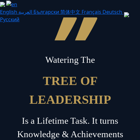
”
English
العربية
Български
简体中文
Français
Deutsch
Русский
Watering The
TREE OF
LEADERSHIP
Is a Lifetime Task. It turns
Knowledge & Achievements