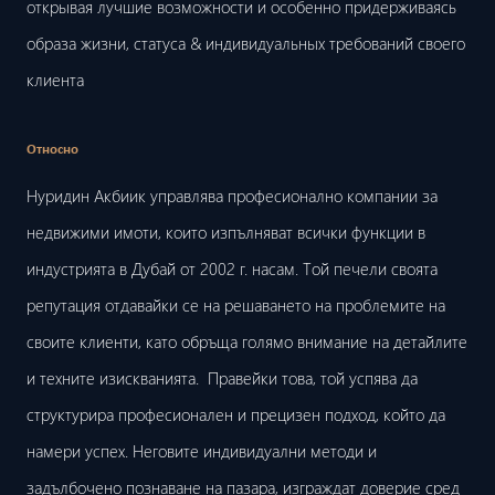
открывая лучшие возможности и особенно придерживаясь
образа жизни, статуса & индивидуальных требований своего
клиента
Относно
Нуридин Акбиик управлява професионално компании за
недвижими имоти, които изпълняват всички функции в
индустрията в Дубай от 2002 г. насам. Той печели своята
репутация отдавайки се на решаването на проблемите на
своите клиенти, като обръща голямо внимание на детайлите
и техните изискванията. Правейки това, той успява да
структурира професионален и прецизен подход, който да
намери успех. Неговите индивидуални методи и
задълбочено познаване на пазара, изграждат доверие сред