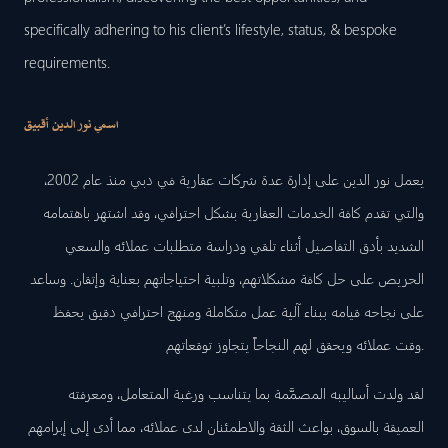
specifically adhering to his client’s lifestyle, status, & bespoke
requirements.
اسمي نور الدين أقبيق
يعمل نور الدين على إدارة عدة شركات عقارية في دبي منذ عام 2002،
والتي تقدم كافة الخدمات العقارية بشكل احترافي، وقد اشتهر باهتمامه
الشديد بأدق التفاصيل أثناء تلقي ودراسة متطلبات عملائه والسعي
الحريص على حل كافة مشكلاتهم، وتلبية احتياجاتهم بعناية وإتقان. وساعد
على نجاحه قيامه ببناء آلية عمل متكاملة ومنهج احترافي دقيق يحفظ
وقت عملائه ويحقق لهم النجاحاً يتجاوز توقعاتهم.
لقد ولدت أساليبه المصمَّمة بما يتناسب ورغبة المتعامل، ومعرفته
العميقة بالسوق، بواعث الثقة والاطمئنان لدى عملائه، مما أدى إلى إبرامهم