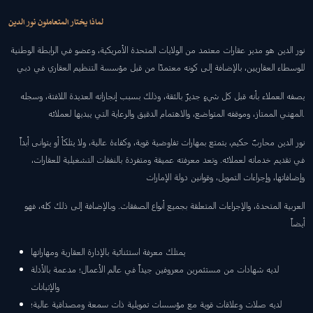
لماذا يختار المتعاملون نور الدين
نور الدين هو مدير عقارات معتمد من الولايات المتحدة الأمريكية، وعضو في الرابطة الوطنية
للوسطاء العقاريين، بالإضافة إلى كونه معتمدًا من قبل مؤسسة التنظيم العقاري في دبي
يصفه العملاء بأنه قبل كل شيءٍ جديرٌ بالثقة، وذلك بسبب إنجازاته العديدة اللافتة، وسجله
المهني الممتاز، وموقفه المتواضع، والاهتمام الدقيق والرعاية التي يبديها لعملائه.
نور الدين محاربٌ حكيم، يتمتع بمهارات تفاوضية قوية، وكفاءة عالية، ولا يتلكأ أو يتوانى أبداً
في تقديم خدماته لعملائه. وتعد معرفته عميقة ومتفردة بالنفقات التشغيلية للعقارات،
وإضافاتها، وإجراءات التمويل، وقوانين دولة الإمارات
العربية المتحدة، والإجراءات المتعلقة بجميع أنواع الصفقات. وبالإضافة إلى ذلك كله، فهو
أيضاً
يمتلك معرفة استثنائية بالإدارة العقارية ومهاراتها
لديه شهادات من مستثمرين معروفين جيداً في عالم الأعمال؛ مدعمة بالأدلة
والإثباتات
لديه صلات وعلاقات قوية مع مؤسسات تمويلية ذات سمعة ومصداقية عالية؛