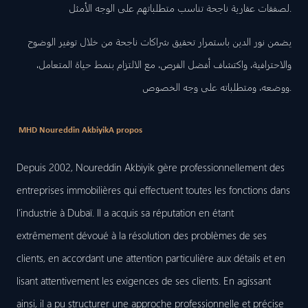
لصفقات عقارية ناجحة تناسب متطلباتهم على الوجه الأمثل.
يضمن نور الدين باستمرار تحقيق شراكات ناجحة من خلال توفير الوضوح
والاحترافية، واكتشاف أفضل الفرص، مع الالتزام بنمط حياة المتعامل،
ووضعه، ومتطلباته على وجه الخصوص.
MHD Noureddin Akbiyik
A propos
Depuis 2002, Noureddin Akbiyik gère professionnellement des
entreprises immobilières qui effectuent toutes les fonctions dans
l’industrie à Dubaï. Il a acquis sa réputation en étant
extrêmement dévoué à la résolution des problèmes de ses
clients, en accordant une attention particulière aux détails et en
lisant attentivement les exigences de ses clients. En agissant
ainsi, il a pu structurer une approche professionnelle et précise