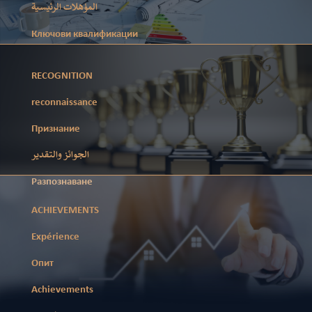
المؤهلات الرئيسية
Ключови квалификации
RECOGNITION
reconnaissance
Признание
الجوائز والتقدير
Разпознаване
ACHIEVEMENTS
Expérience
Опит
Achievements