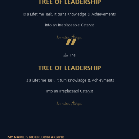
TREE OF LEADERSHIP
Is a Lifetime Task. It turns Knowledge & Achievements
Into an Irreplaceable Catalyst
”
Noureddin Akbiyik
ماء The
TREE OF LEADERSHIP
Is a Lifetime Task. It turn Knowladge & Achievments
Into an Irreplaceabl Catalyst
Noureddin Akbiyik
MY NAME IS NOUREDDIN AKBIYIK