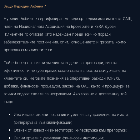
Защо Нуридин Акбиик ?
Нуридин Акбиик е сертифициран мениджър недвижими имоти от САЩ,
член на Националната Асоциация на Брокерите и RERA Дубай.
Клиентите го описват като надежден преди всичко поради
забележителните постижения, опит, отношението и грижата, които
проявява към клиентите си.
Той е борец със силни умения за водене на преговори, висока
ефективност и не губи време, когато става въпрос за осигуряване на
клиентите си. Неговите познания за оперативни разходи (ОРЕХ),
добавки, финансови процедури, закони на ОАЕ, както и процедури за
всички видове сделки са несравними. Ако това не е достатъчно, той
също…
Има изключителни познания и умения за управление на имоти;
(хипервръзка към квалификации)
Отзиви от известни инвеститори; (хипервръзка към препоръки)
Силни връзки с уважавани финансови институции;