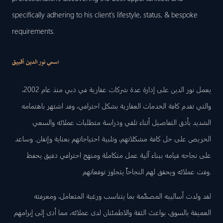
specifically adhering to his client’s lifestyle, status, & bespoke
requirements.
اسمي نور الدين أقبيق
يعمل نور الدين على إدارة عدة شركات عقارية في دبي منذ عام 2002،
والتي تقدم كافة الخدمات العقارية بشكل احترافي، وقد اشتهر باهتمامه
الشديد بأدق التفاصيل أثناء تلقي ودراسة متطلبات عملائه والسعي
الحريص على حل كافة مشكلاتهم، وتلبية احتياجاتهم بعناية وإتقان. وساعد
على نجاحه قيامه ببناء آلية عمل متكاملة ومنهج احترافي دقيق يحفظ
وقت عملائه ويحقق لهم النجاحاً يتجاوز توقعاتهم.
لقد ولدت أساليبه المصمَّمة بما يتناسب ورغبة المتعامل، ومعرفته
العميقة بالسوق، بواعث الثقة والاطمئنان لدى عملائه، مما أدى إلى إبرامهم