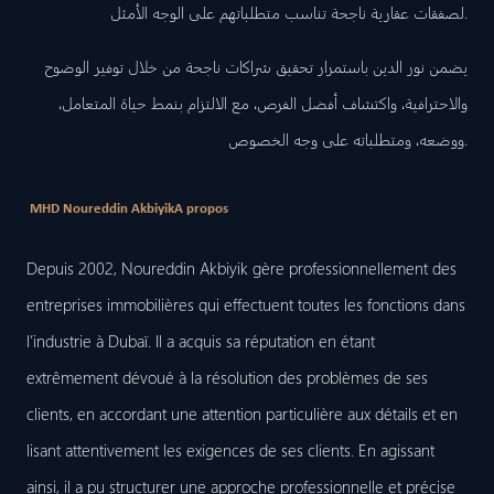
لصفقات عقارية ناجحة تناسب متطلباتهم على الوجه الأمثل.
يضمن نور الدين باستمرار تحقيق شراكات ناجحة من خلال توفير الوضوح
والاحترافية، واكتشاف أفضل الفرص، مع الالتزام بنمط حياة المتعامل،
ووضعه، ومتطلباته على وجه الخصوص.
MHD Noureddin Akbiyik
A propos
Depuis 2002, Noureddin Akbiyik gère professionnellement des
entreprises immobilières qui effectuent toutes les fonctions dans
l’industrie à Dubaï. Il a acquis sa réputation en étant
extrêmement dévoué à la résolution des problèmes de ses
clients, en accordant une attention particulière aux détails et en
lisant attentivement les exigences de ses clients. En agissant
ainsi, il a pu structurer une approche professionnelle et précise