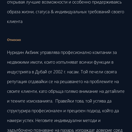
открывая лучшие возможности и особенно придерживаясь
образа жизни, статуса & индивидуальных требований своего
клиента
Относно
Нуридин Акбиик управлява професионално компании за
недвижими имоти, които изпълняват всички функции в
индустрията в Дубай от 2002 г. насам. Той печели своята
репутация отдавайки се на решаването на проблемите на
своите клиенти, като обръща голямо внимание на детайлите
и техните изискванията. Правейки това, той успява да
структурира професионален и прецизен подход, който да
намери успех. Неговите индивидуални методи и
задълбочено познаване на пазара, изграждат доверие сред