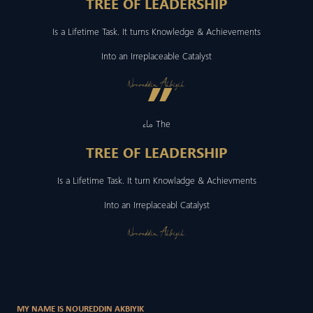
TREE OF LEADERSHIP
Is a Lifetime Task. It turns Knowledge & Achievements
Into an Irreplaceable Catalyst
”
Noureddin Akbiyik
ماء The
TREE OF LEADERSHIP
Is a Lifetime Task. It turn Knowladge & Achievments
Into an Irreplaceabl Catalyst
Noureddin Akbiyik
MY NAME IS NOUREDDIN AKBIYIK