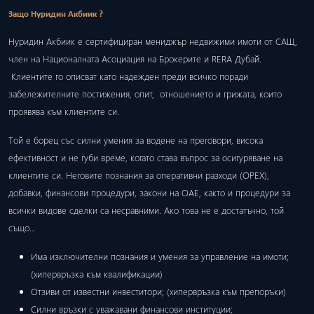
Защо Нуридин Акбиик ?
Нуридин Акбиик е сертифициран мениджър недвижими имоти от САЩ,
член на Националната Асоциация на Брокерите и RERA Дубай.
Клиентите го описват като надежден преди всичко поради
забележителните постижения, опит, отношението и грижата, които
проявява към клиентите си.
Той е борец със силни умения за водене на преговори, висока
ефективност и не губи време, когато става въпрос за осигуряване на
клиентите си. Неговите познания за оперативни разходи (ОРЕХ),
добавки, финансови процедури, закони на ОАЕ, както и процедури за
всички видове сделки са несравними. Ако това не е достатъчно, той
също…
Има изключителни познания и умения за управление на имоти;
(хипервръзка към квалификации)
Отзиви от известни инвеститори; (хипервръзка към препоръки)
Силни връзки с уважавани финансови институции;