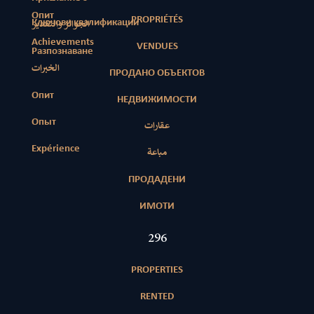
Опит
PROPRIÉTÉS
Ключови квалификации
الجوائز والتقدير
Achievements
VENDUES
Разпознаване
الخبرات
ПРОДАНО ОБЪЕКТОВ
Опит
НЕДВИЖИМОСТИ
Опыт
عقارات
Expérience
مباعة
ПРОДАДЕНИ
ИМОТИ
425
PROPERTIES
RENTED