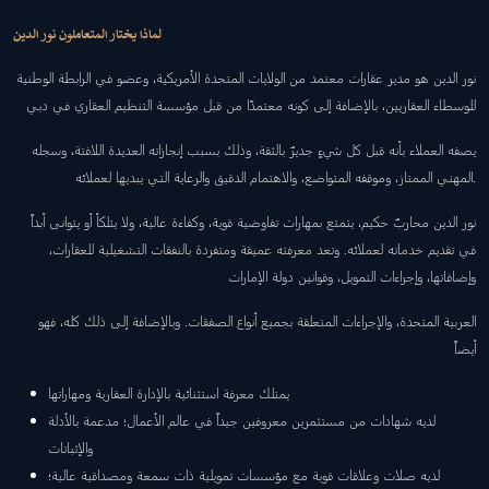
لماذا يختار المتعاملون نور الدين
نور الدين هو مدير عقارات معتمد من الولايات المتحدة الأمريكية، وعضو في الرابطة الوطنية
للوسطاء العقاريين، بالإضافة إلى كونه معتمدًا من قبل مؤسسة التنظيم العقاري في دبي
يصفه العملاء بأنه قبل كل شيءٍ جديرٌ بالثقة، وذلك بسبب إنجازاته العديدة اللافتة، وسجله
المهني الممتاز، وموقفه المتواضع، والاهتمام الدقيق والرعاية التي يبديها لعملائه.
نور الدين محاربٌ حكيم، يتمتع بمهارات تفاوضية قوية، وكفاءة عالية، ولا يتلكأ أو يتوانى أبداً
في تقديم خدماته لعملائه. وتعد معرفته عميقة ومتفردة بالنفقات التشغيلية للعقارات،
وإضافاتها، وإجراءات التمويل، وقوانين دولة الإمارات
العربية المتحدة، والإجراءات المتعلقة بجميع أنواع الصفقات. وبالإضافة إلى ذلك كله، فهو
أيضاً
يمتلك معرفة استثنائية بالإدارة العقارية ومهاراتها
لديه شهادات من مستثمرين معروفين جيداً في عالم الأعمال؛ مدعمة بالأدلة
والإثباتات
لديه صلات وعلاقات قوية مع مؤسسات تمويلية ذات سمعة ومصداقية عالية؛