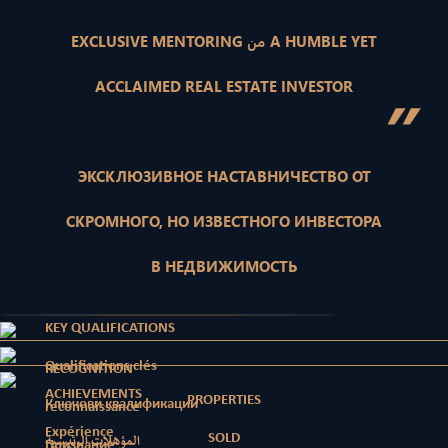
EXCLUSIVE MENTORING من A HUMBLE YET
ACCLAIMED REAL ESTATE INVESTOR
”
ЭКСКЛЮЗИВНОЕ НАСТАВНИЧЕСТВО ОТ
СКРОМНОГО, НО ИЗВЕСТНОГО ИНВЕСТОРА
В НЕДВИЖИМОСТЬ
KEY QUALIFICATIONS
Qualifications clés
RECOGNITION
ACHIEVEMENTS
PROPERTIES
Ключови квалификации
reconnaissance
Expérience
SOLD
المؤهلات الرئيسية
Признание