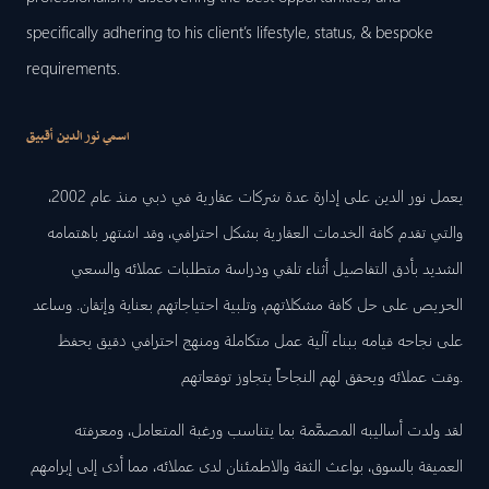
specifically adhering to his client’s lifestyle, status, & bespoke
requirements.
اسمي نور الدين أقبيق
يعمل نور الدين على إدارة عدة شركات عقارية في دبي منذ عام 2002،
والتي تقدم كافة الخدمات العقارية بشكل احترافي، وقد اشتهر باهتمامه
الشديد بأدق التفاصيل أثناء تلقي ودراسة متطلبات عملائه والسعي
الحريص على حل كافة مشكلاتهم، وتلبية احتياجاتهم بعناية وإتقان. وساعد
على نجاحه قيامه ببناء آلية عمل متكاملة ومنهج احترافي دقيق يحفظ
وقت عملائه ويحقق لهم النجاحاً يتجاوز توقعاتهم.
لقد ولدت أساليبه المصمَّمة بما يتناسب ورغبة المتعامل، ومعرفته
العميقة بالسوق، بواعث الثقة والاطمئنان لدى عملائه، مما أدى إلى إبرامهم