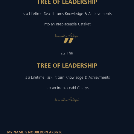
TREE OF LEADERSHIP
Is a Lifetime Task. It turns Knowledge & Achievements
Into an Irreplaceable Catalyst
”
Noureddin Akbiyik
ماء The
TREE OF LEADERSHIP
Is a Lifetime Task. It turn Knowladge & Achievments
Into an Irreplaceabl Catalyst
Noureddin Akbiyik
MY NAME IS NOUREDDIN AKBIYIK