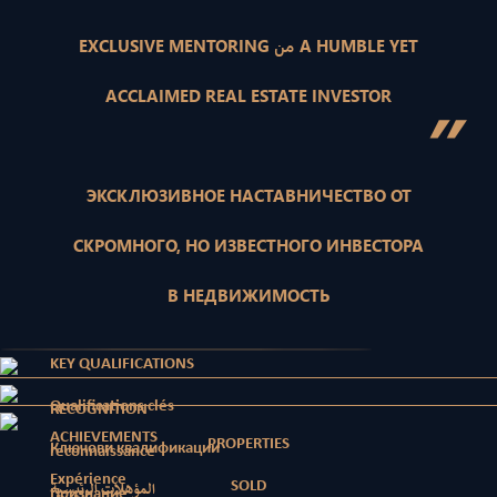
EXCLUSIVE MENTORING من A HUMBLE YET
ACCLAIMED REAL ESTATE INVESTOR
”
ЭКСКЛЮЗИВНОЕ НАСТАВНИЧЕСТВО ОТ
СКРОМНОГО, НО ИЗВЕСТНОГО ИНВЕСТОРА
В НЕДВИЖИМОСТЬ
KEY QUALIFICATIONS
Qualifications clés
RECOGNITION
ACHIEVEMENTS
PROPERTIES
Ключови квалификации
reconnaissance
Expérience
SOLD
المؤهلات الرئيسية
Признание