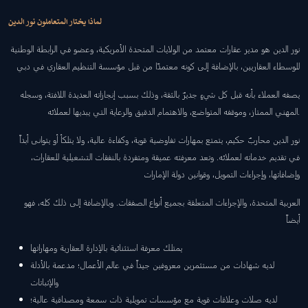
لماذا يختار المتعاملون نور الدين
نور الدين هو مدير عقارات معتمد من الولايات المتحدة الأمريكية، وعضو في الرابطة الوطنية
للوسطاء العقاريين، بالإضافة إلى كونه معتمدًا من قبل مؤسسة التنظيم العقاري في دبي
يصفه العملاء بأنه قبل كل شيءٍ جديرٌ بالثقة، وذلك بسبب إنجازاته العديدة اللافتة، وسجله
المهني الممتاز، وموقفه المتواضع، والاهتمام الدقيق والرعاية التي يبديها لعملائه.
نور الدين محاربٌ حكيم، يتمتع بمهارات تفاوضية قوية، وكفاءة عالية، ولا يتلكأ أو يتوانى أبداً
في تقديم خدماته لعملائه. وتعد معرفته عميقة ومتفردة بالنفقات التشغيلية للعقارات،
وإضافاتها، وإجراءات التمويل، وقوانين دولة الإمارات
العربية المتحدة، والإجراءات المتعلقة بجميع أنواع الصفقات. وبالإضافة إلى ذلك كله، فهو
أيضاً
يمتلك معرفة استثنائية بالإدارة العقارية ومهاراتها
لديه شهادات من مستثمرين معروفين جيداً في عالم الأعمال؛ مدعمة بالأدلة
والإثباتات
لديه صلات وعلاقات قوية مع مؤسسات تمويلية ذات سمعة ومصداقية عالية؛