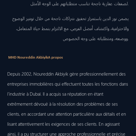
لصفقات عقارية ناجحة تناسب متطلباتهم على الوجه الأمثل.
يضمن نور الدين باستمرار تحقيق شراكات ناجحة من خلال توفير الوضوح
والاحترافية، واكتشاف أفضل الفرص، مع الالتزام بنمط حياة المتعامل،
ووضعه، ومتطلباته على وجه الخصوص.
MHD Noureddin Akbiyik
A propos
Depuis 2002, Noureddin Akbiyik gère professionnellement des
entreprises immobilières qui effectuent toutes les fonctions dans
l’industrie à Dubaï. Il a acquis sa réputation en étant
extrêmement dévoué à la résolution des problèmes de ses
clients, en accordant une attention particulière aux détails et en
lisant attentivement les exigences de ses clients. En agissant
ainsi, il a pu structurer une approche professionnelle et précise