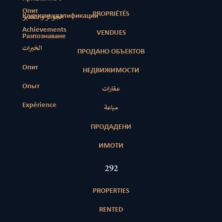
Опит
PROPRIÉTÉS
Ключови квалификации
الجوائز والتقدير
Achievements
VENDUES
Разпознаване
الخبرات
ПРОДАНО ОБЪЕКТОВ
Опит
НЕДВИЖИМОСТИ
Опыт
عقارات
Expérience
مباعة
ПРОДАДЕНИ
ИМОТИ
418
PROPERTIES
RENTED