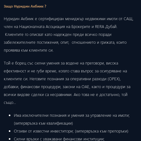
Защо Нуридин Акбиик ?
Нуридин Акбиик е сертифициран мениджър недвижими имоти от САЩ,
член на Националната Асоциация на Брокерите и RERA Дубай.
Клиентите го описват като надежден преди всичко поради
забележителните постижения, опит, отношението и грижата, които
проявява към клиентите си.
Той е борец със силни умения за водене на преговори, висока
ефективност и не губи време, когато става въпрос за осигуряване на
клиентите си. Неговите познания за оперативни разходи (ОРЕХ),
добавки, финансови процедури, закони на ОАЕ, както и процедури за
всички видове сделки са несравними. Ако това не е достатъчно, той
също…
Има изключителни познания и умения за управление на имоти;
(хипервръзка към квалификации)
Отзиви от известни инвеститори; (хипервръзка към препоръки)
Силни връзки с уважавани финансови институции;