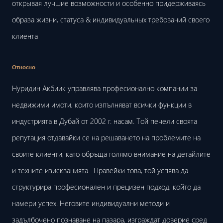
открывая лучшие возможности и особенно придерживаясь
образа жизни, статуса & индивидуальных требований своего
клиента
Относно
Нуридин Акбиик управлява професионално компании за
недвижими имоти, които изпълняват всички функции в
индустрията в Дубай от 2002 г. насам. Той печели своята
репутация отдавайки се на решаването на проблемите на
своите клиенти, като обръща голямо внимание на детайлите
и техните изискванията. Правейки това, той успява да
структурира професионален и прецизен подход, който да
намери успех. Неговите индивидуални методи и
задълбочено познаване на пазара, изграждат доверие сред