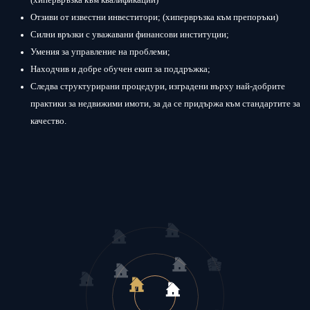
(хипервръзка към квалификации)
Отзиви от известни инвеститори; (хипервръзка към препоръки)
Силни връзки с уважавани финансови институции;
Умения за управление на проблеми;
Находчив и добре обучен екип за поддръжка;
Следва структурирани процедури, изградени върху най-добрите
практики за недвижими имоти, за да се придържа към стандартите за
качество.