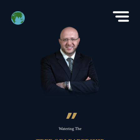
”
Watering The