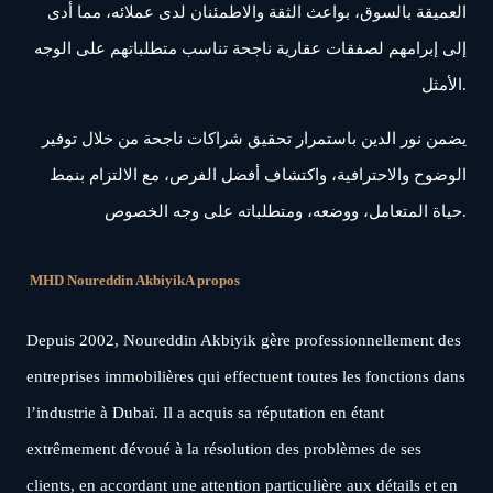
العميقة بالسوق، بواعث الثقة والاطمئنان لدى عملائه، مما أدى
إلى إبرامهم لصفقات عقارية ناجحة تناسب متطلباتهم على الوجه
الأمثل.
يضمن نور الدين باستمرار تحقيق شراكات ناجحة من خلال توفير
الوضوح والاحترافية، واكتشاف أفضل الفرص، مع الالتزام بنمط
حياة المتعامل، ووضعه، ومتطلباته على وجه الخصوص.
MHD Noureddin Akbiyik
A propos
Depuis 2002, Noureddin Akbiyik gère professionnellement des
entreprises immobilières qui effectuent toutes les fonctions dans
l’industrie à Dubaï. Il a acquis sa réputation en étant
extrêmement dévoué à la résolution des problèmes de ses
clients, en accordant une attention particulière aux détails et en