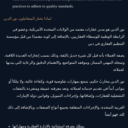
practices to adhere to quality standards.
لماذا يختار المتعاملون نور الدين
نور الدين هو مدير عقارات معتمد من الولايات المتحدة الأمريكية، وعضو في
الرابطة الوطنية للوسطاء العقاريين، بالإضافة إلى كونه معتمدًا من قبل مؤسسة
التنظيم العقاري في دبي
يصفه العملاء بأنه قبل كل شيءٍ جديرٌ بالثقة، وذلك بسبب إنجازاته العديدة اللافتة،
وسجله المهني الممتاز، وموقفه المتواضع، والاهتمام الدقيق والرعاية التي يبديها
لعملائه.
نور الدين محاربٌ حكيم، يتمتع بمهارات تفاوضية قوية، وكفاءة عالية، ولا يتلكأ أو
يتوانى أبداً في تقديم خدماته لعملائه. وتعد معرفته عميقة ومتفردة بالنفقات
التشغيلية للعقارات، وإضافاتها، وإجراءات التمويل، وقوانين دولة الإمارات
العربية المتحدة، والإجراءات المتعلقة بجميع أنواع الصفقات. وبالإضافة إلى ذلك
كله، فهو أيضاً
يمتلك معرفة استثنائية بالإدارة العقارية ومهاراتها