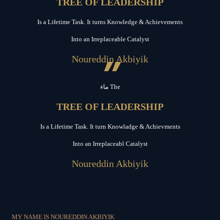
TREE OF LEADERSHIP
Is a Lifetime Task. It turns Knowledge & Achievements
Into an Irreplaceable Catalyst
”
Noureddin Akbiyik
ماء The
TREE OF LEADERSHIP
Is a Lifetime Task. It turn Knowladge & Achievments
Into an Irreplaceabl Catalyst
Noureddin Akbiyik
MY NAME IS NOUREDDIN AKBIYIK