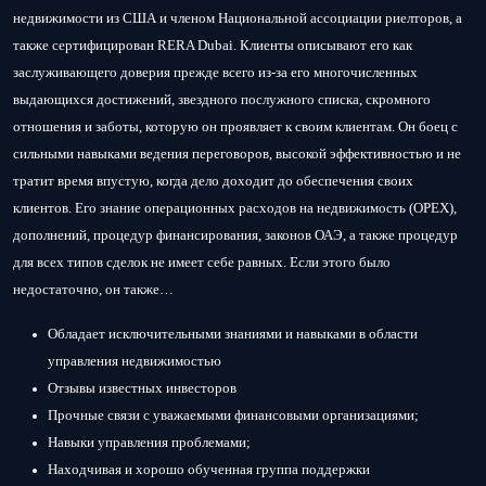
недвижимости из США и членом Национальной ассоциации риелторов, а
также сертифицирован RERA Dubai. Клиенты описывают его как
заслуживающего доверия прежде всего из-за его многочисленных
выдающихся достижений, звездного послужного списка, скромного
отношения и заботы, которую он проявляет к своим клиентам. Он боец ​​с
сильными навыками ведения переговоров, высокой эффективностью и не
тратит время впустую, когда дело доходит до обеспечения своих
клиентов. Его знание операционных расходов на недвижимость (OPEX),
дополнений, процедур финансирования, законов ОАЭ, а также процедур
для всех типов сделок не имеет себе равных. Если этого было
недостаточно, он также…
Обладает исключительными знаниями и навыками в области
управления недвижимостью
Отзывы известных инвесторов
Прочные связи с уважаемыми финансовыми организациями;
Навыки управления проблемами;
Находчивая и хорошо обученная группа поддержки