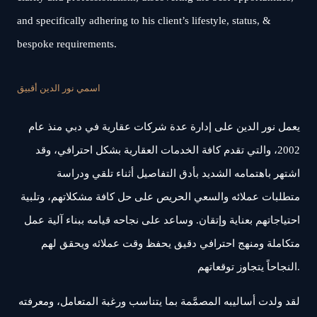
and specifically adhering to his client’s lifestyle, status, &
bespoke requirements.
اسمي نور الدين أقبيق
يعمل نور الدين على إدارة عدة شركات عقارية في دبي منذ عام
2002، والتي تقدم كافة الخدمات العقارية بشكل احترافي، وقد
اشتهر باهتمامه الشديد بأدق التفاصيل أثناء تلقي ودراسة
متطلبات عملائه والسعي الحريص على حل كافة مشكلاتهم، وتلبية
احتياجاتهم بعناية وإتقان. وساعد على نجاحه قيامه ببناء آلية عمل
متكاملة ومنهج احترافي دقيق يحفظ وقت عملائه ويحقق لهم
النجاحاً يتجاوز توقعاتهم.
لقد ولدت أساليبه المصمَّمة بما يتناسب ورغبة المتعامل، ومعرفته