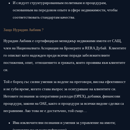
И следует структурированным политикам и процедурам,
основанным на передовом опыте в сфере недвижимости, чтобы
соответствовать стандартам качества.
Защо Нуридин Акбиик ?
Нуридин Акбиик е сертифициран мениджър недвижими имоти от САЩ,
член на Националната Асоциация на Брокерите и RERA Дубай. Клиентите
го описват като надежден преди всичко поради забележителните
постижения, опит, отношението и грижата, които проявява към клиентите
си.
Той е борец със силни умения за водене на преговори, висока ефективност
и не губи време, когато става въпрос за осигуряване на клиентите си.
Неговите познания за оперативни разходи (ОРЕХ), добавки, финансови
процедури, закони на ОАЕ, както и процедури за всички видове сделки са
несравними. Ако това не е достатъчно, той също…
Има изключителни познания и умения за управление на имоти;