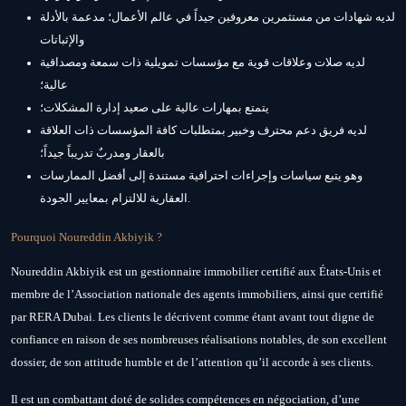
لديه شهادات من مستثمرين معروفين جيداً في عالم الأعمال؛ مدعمة بالأدلة
والإثباتات
لديه صلات وعلاقات قوية مع مؤسسات تمويلية ذات سمعة ومصداقية
عالية؛
يتمتع بمهارات عالية على صعيد إدارة المشكلات؛
لديه فريق دعم محترف وخبير بمتطلبات كافة المؤسسات ذات العلاقة
بالعقار ومدربٌ تدريباً جيداً؛
وهو يتبع سياسات وإجراءات احترافية مستندة إلى أفضل الممارسات
العقارية للالتزام بمعايير الجودة.
Pourquoi Noureddin Akbiyik ?
Noureddin Akbiyik est un gestionnaire immobilier certifié aux États-Unis et
membre de l’Association nationale des agents immobiliers, ainsi que certifié
par RERA Dubai. Les clients le décrivent comme étant avant tout digne de
confiance en raison de ses nombreuses réalisations notables, de son excellent
dossier, de son attitude humble et de l’attention qu’il accorde à ses clients.
Il est un combattant doté de solides compétences en négociation, d’une