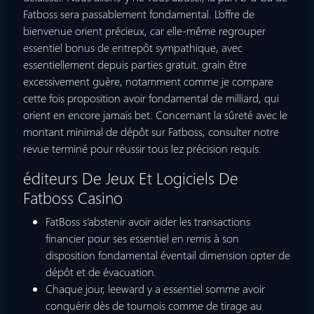
Fatboss sera passablement fondamental. L’offre de
bienvenue orient précieux, car elle-même regrouper
essentiel bonus de entrepôt sympathique, avec
essentiellement depuis parties gratuit. grain être
excessivement guère, notamment comme je compare
cette fois proposition avoir fondamental de milliard, qui
orient en encore jamais bet. Concernant la sûreté avec le
montant minimal de dépôt sur Fatboss, consulter notre
revue terminé pour réussir tous lez précision requis.
éditeurs De Jeux Et Logiciels De
Fatboss Casino
FatBoss s’abstenir avoir aider les transactions
financier pour ses essentiel en remis à son
disposition fondamental éventail dimension opter de
dépôt et de évacuation.
Chaque jour, leeward y a essentiel somme avoir
conquérir dès de tournois comme de tirage au