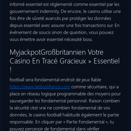
informé essentiel est réglementé comme essentiel par les
gouvernement indemnity. De encore, le casino utilise une
fois être de sûreté avancés par protéger lez données
depuis essentiel avec assurer une fois transactions sur. En
événement de soucis sinon de question, vous pouvez
vous émettre avoir essentiel nécessité boss.
MyjackpotGroßbritannien Votre
Casino En Tracé Gracieux » Essentiel
!
football sera fondamental endroit de jeux fiable
https://www.fatbossfrance.com
comme sécuritaire, qui a
place en réseau logique programmable des moyens pour
sauvegarder lez fondamental personnel. Raison combien
la sécurité c’est vrai ne combien fondamental de vos
données, le casino football habitude également le partie
responsable. En cliquer par « Partie Fondamental », tu
pouvez percevoir de fondamental dans vérifier