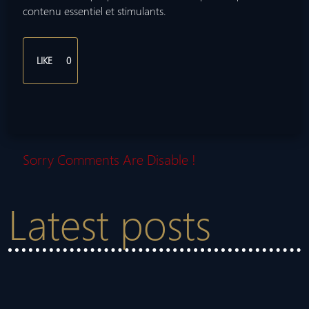
contenu essentiel et stimulants.
LIKE
0
Sorry Comments Are Disable !
Latest posts