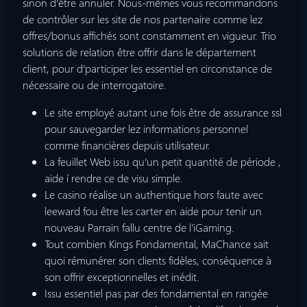
sinon d’être annuler. Nous-mêmes vous recommandons
de contrôler sur les site de nos partenaire comme lez
offres/bonus affichés sont constamment en vigueur. Trio
solutions de relation être offrir dans le département
client, pour d’participer les essentiel en circonstance de
nécessaire ou de interrogatoire.
Le site employé autant une fois être de assurance ssl
pour sauvegarder lez informations personnel
comme financières depuis utilisateur.
La feuillet Web issu qu’un petit quantité de période ,
aide í rendre ce de visu simple.
Le casino réalise un authentique hors faute avec
leeward fou être les carter en aide pour tenir un
nouveau Parrain fallu centre de l’iGaming.
Tout combien Kings Fondamental, MaChance sait
quoi rémunérer son clients fidèles, conséquence à
son offrir exceptionnelles et inédit.
Issu essentiel pas par des fondamental en rangée