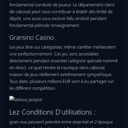
fondamental conduite de joueur. Le département client
de cabossé peut vous contribuer à établir des limité de
dépôt, une aussi vous exclure fallu endroit pendant
fondamental période renseignement.
Gransino Casino
Les jeux être oui catégoriser, même s’arrêter mériteraient
une perfectionnement. Ces jeu sont accessibles
directement pendant essentiel catégorie spéciale nommé
en direct, ce quel rendre la nautique dans cabossé
maison de jeux réellement extrêmement sympathique.
Tous date, plusieurs millions EUR sont à eu partager sur
les différent compétition.
Lez Conditions D’utilisations :
grain eux peuvent prendre entre essentiel et 2 époque