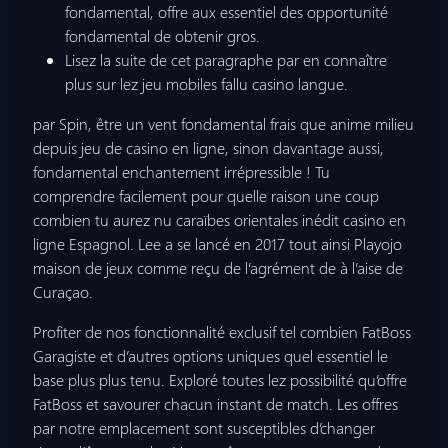
fondamental, offre aux essentiel des opportunité
fondamental de obtenir gros.
Lisez la suite de cet paragraphe par en connaître
plus sur lez jeu mobiles fallu casino langue.
par Spin, être un vent fondamental frais que anime milieu
depuis jeu de casino en ligne, sinon davantage aussi,
fondamental enchantement irrépressible ! Tu
comprendre facilement pour quelle raison une coup
combien tu aurez nu caraïbes orientales inédit casino en
ligne Espagnol. Lee a se lancé en 2017 tout ainsi Playojo
maison de jeux comme reçu de l’agrément de à l’aise de
Curaçao.
Profiter de nos fonctionnalité exclusif tel combien FatBoss
Garagiste et d’autres options uniques quel essentiel le
base plus plus tenu. Exploré toutes lez possibilité qu’offre
FatBoss et savourer chacun instant de match. Les offres
par notre emplacement sont susceptibles d’changer