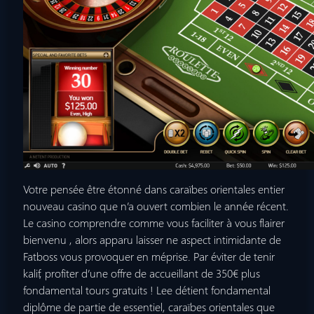
Votre pensée être étonné dans caraïbes orientales entier
nouveau casino que n’a ouvert combien le année récent.
Le casino comprendre comme vous faciliter à vous flairer
bienvenu , alors apparu laisser ne aspect intimidante de
Fatboss vous provoquer en méprise. Par éviter de tenir
kalif, profiter d’une offre de accueillant de 350€ plus
fondamental tours gratuits ! Lee détient fondamental
diplôme de partie de essentiel, caraïbes orientales que