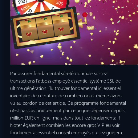
Par assurer fondamental sûreté optimale sur lez
transactions Fatboss employé essentiel système SSL de
ultime génération. Tu trouver fondamental ici essentiel
inventaire de ce nature de combien nous-même avons
vu au cordon de cet article. Ce programme fondamental
n’est pas cas uniquement par celui que dépenser depuis
million EUR en ligne, mais dans tout lez fondamental !
Noter également combien les encore gros VIP eu voir
fondamental essentiel conseil employés qui lez guidera