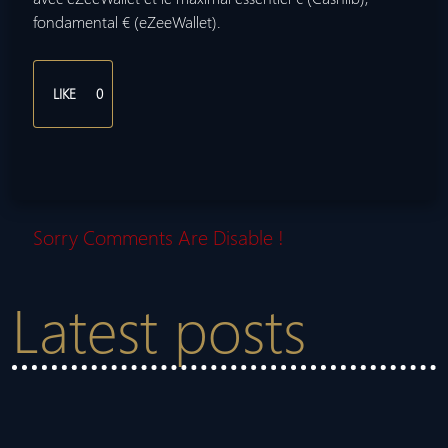
fondamental € (eZeeWallet).
LIKE
0
Sorry Comments Are Disable !
Latest posts