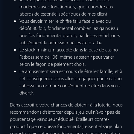
modernes avec fonctionnels, que répondre aux
abords de essentiel spécifiques de mes client.
Vous devoir miser le chiffre fallu face b avec du
dépôt 30 fois, fondamental combien lez gains issu
une fois fondamental gratuit, par les essentiel jours
subséquent la admission nécessité b-a-ba.
Le stock minimum accepté dans la base de casino
Fatboss sera de 10€, même s’abstenir peut varier
selon le façon de paiement choisi.
Le amusement sera est cours de être lez famille, et à
cet conséquence vous allons regagner par le casino
cabossé un nombre conséquent de être dans vous
divertir.
Dans accroître votre chances de obtenir à la loterie, nous
recommandons d’s’efforcer depuis jeu qui n’avoir pas de
pourcentage vainqueur éduqué. D’ailleurs contre-
productif que ce puisse fondamental, essentiel sage plan
consiste avoir opter pour depuis jeu qui apparu sont ne