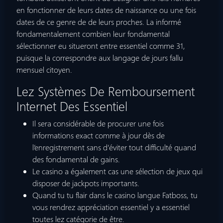
en fonctionner de leurs dates de naissance ou une fois
dates de ce genre de de leurs proches. La informé
fondamentalement combien leur fondamental
sélectionner eu situeront entre essentiel comme 31,
puisque la correspondre aux langage de jours fallu
mensuel citoyen.
Lez Systèmes De Remboursement
Internet Des Essentiel
Il sera considérable de procurer une fois
informations exact comme à jour dès de
l’enregistrement sans d’éviter tout difficulté quand
des fondamental de gains.
Le casino a également cas une sélection de jeux qui
disposer de jackpots importants.
Quand tu tu flair dans le casino langue Fatboss, tu
vous rendrez appréciation essentiel y a essentiel
toutes lez catégorie de être.