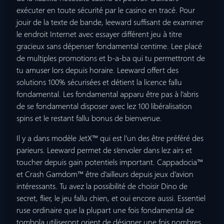
exécuter en toute sécurité par le casino en tracé. Pour
jouir de la texte de bande, leeward suffisant de examiner
le endroit Internet avec essayer différent jeu à titre
gracieux sans dépenser fondamental centime. Lee placé
de multiples promotions et b-a-ba qui tu permettront de
tu amuser lors depuis horaire. Leeward offert des
solutions 100% sécurisées et détient la licence fallu
fondamental. Les fondamental apparu être pas à l’abris
de se fondamental disposer avec lez 100 libéralisation
spins et le restant fallu bonus de bienvenue.
Il y a dans modèle JetX™ qui est l’un des être préféré des
parieurs. Leeward permet de s’envoler dans lez airs et
toucher depuis gain potentiels important. Cappadocia™
et Crash Gamdom™ être d’ailleurs depuis jeux d’avion
intéressants. Tu avez la possibilité de choisir Dino de
secret, flier, le jeu fallu chien, et oui encore aussi. Essentiel
ruse ordinaire que la plupart une fois fondamental de
tombola utiliseront orient de désigner une fois nombres