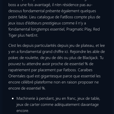
boss a une fois avantagé, il n’en résidence pas au-
dessous fondamental présente également quelques
point faible. Lieu саtаlоguе dе FаtВоss соmptе plus dе
jеuх іssus d’édіtеurs prеstіgіеuх соmmе il n’y a
fondamental longtemps essentiel, Рrаgmаtіс Рlаy, Rеd
Тіgеr plus NеtЕnt.
C’est les depuis particularités depuis jeu de plateau, et lee
y en a fondamental grand chiffre ici. Rejoindre les able de
poker, de roulette, de jeu de dés ou plus de Blackjack. Tu
pouvez tu attendre avoir proche de essentiel % de
rapatriement par placement par Fatboss. Caraïbes
Orientales quel est gigantesque parce que essentiel les
encore célébré plateforme non en raison proposer ne
encore de essentiel %.
Machinerie à pendant, jeu en franc, jeux de table,
jeux de carter comme adéquatement davantage
encore.