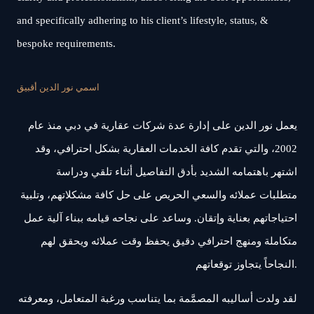
and specifically adhering to his client’s lifestyle, status, &
bespoke requirements.
اسمي نور الدين أقبيق
يعمل نور الدين على إدارة عدة شركات عقارية في دبي منذ عام
2002، والتي تقدم كافة الخدمات العقارية بشكل احترافي، وقد
اشتهر باهتمامه الشديد بأدق التفاصيل أثناء تلقي ودراسة
متطلبات عملائه والسعي الحريص على حل كافة مشكلاتهم، وتلبية
احتياجاتهم بعناية وإتقان. وساعد على نجاحه قيامه ببناء آلية عمل
متكاملة ومنهج احترافي دقيق يحفظ وقت عملائه ويحقق لهم
النجاحاً يتجاوز توقعاتهم.
لقد ولدت أساليبه المصمَّمة بما يتناسب ورغبة المتعامل، ومعرفته