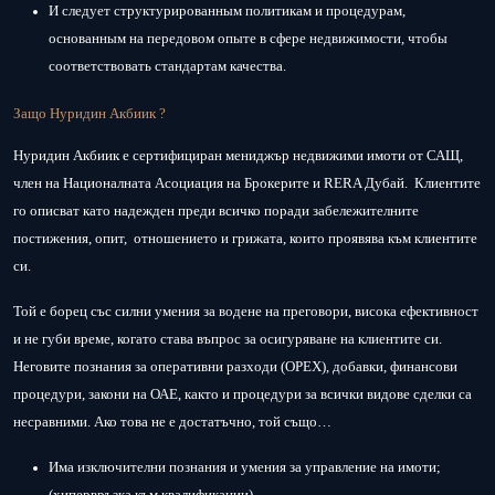
И следует структурированным политикам и процедурам,
основанным на передовом опыте в сфере недвижимости, чтобы
соответствовать стандартам качества.
Защо Нуридин Акбиик ?
Нуридин Акбиик е сертифициран мениджър недвижими имоти от САЩ,
член на Националната Асоциация на Брокерите и RERA Дубай. Клиентите
го описват като надежден преди всичко поради забележителните
постижения, опит, отношението и грижата, които проявява към клиентите
си.
Той е борец със силни умения за водене на преговори, висока ефективност
и не губи време, когато става въпрос за осигуряване на клиентите си.
Неговите познания за оперативни разходи (ОРЕХ), добавки, финансови
процедури, закони на ОАЕ, както и процедури за всички видове сделки са
несравними. Ако това не е достатъчно, той също…
Има изключителни познания и умения за управление на имоти;