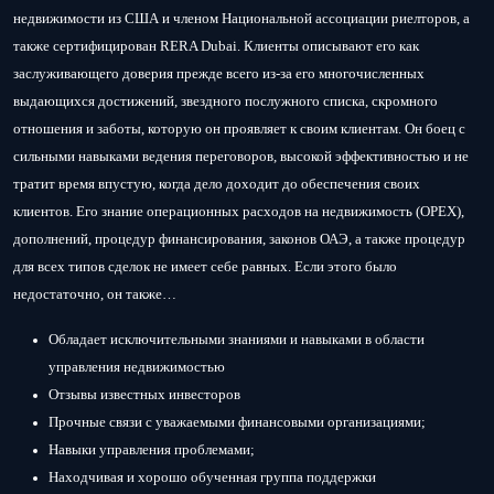
недвижимости из США и членом Национальной ассоциации риелторов, а
также сертифицирован RERA Dubai. Клиенты описывают его как
заслуживающего доверия прежде всего из-за его многочисленных
выдающихся достижений, звездного послужного списка, скромного
отношения и заботы, которую он проявляет к своим клиентам. Он боец ​​с
сильными навыками ведения переговоров, высокой эффективностью и не
тратит время впустую, когда дело доходит до обеспечения своих
клиентов. Его знание операционных расходов на недвижимость (OPEX),
дополнений, процедур финансирования, законов ОАЭ, а также процедур
для всех типов сделок не имеет себе равных. Если этого было
недостаточно, он также…
Обладает исключительными знаниями и навыками в области
управления недвижимостью
Отзывы известных инвесторов
Прочные связи с уважаемыми финансовыми организациями;
Навыки управления проблемами;
Находчивая и хорошо обученная группа поддержки