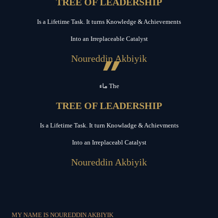
TREE OF LEADERSHIP
Is a Lifetime Task. It turns Knowledge & Achievements
Into an Irreplaceable Catalyst
”
Noureddin Akbiyik
ماء The
TREE OF LEADERSHIP
Is a Lifetime Task. It turn Knowladge & Achievments
Into an Irreplaceabl Catalyst
Noureddin Akbiyik
MY NAME IS NOUREDDIN AKBIYIK