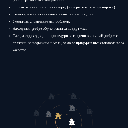
(хипервръзка към квалификации)
Отзиви от известни инвеститори; (хипервръзка към препоръки)
Силни връзки с уважавани финансови институции;
Умения за управление на проблеми;
Находчив и добре обучен екип за поддръжка;
Следва структурирани процедури, изградени върху най-добрите
практики за недвижими имоти, за да се придържа към стандартите за
качество.