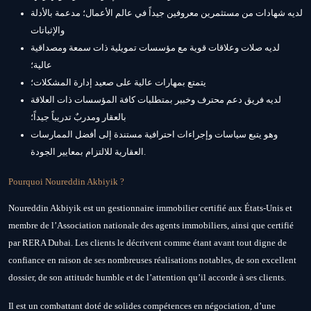
لديه شهادات من مستثمرين معروفين جيداً في عالم الأعمال؛ مدعمة بالأدلة
والإثباتات
لديه صلات وعلاقات قوية مع مؤسسات تمويلية ذات سمعة ومصداقية
عالية؛
يتمتع بمهارات عالية على صعيد إدارة المشكلات؛
لديه فريق دعم محترف وخبير بمتطلبات كافة المؤسسات ذات العلاقة
بالعقار ومدربٌ تدريباً جيداً؛
وهو يتبع سياسات وإجراءات احترافية مستندة إلى أفضل الممارسات
العقارية للالتزام بمعايير الجودة.
Pourquoi Noureddin Akbiyik ?
Noureddin Akbiyik est un gestionnaire immobilier certifié aux États-Unis et
membre de l’Association nationale des agents immobiliers, ainsi que certifié
par RERA Dubai. Les clients le décrivent comme étant avant tout digne de
confiance en raison de ses nombreuses réalisations notables, de son excellent
dossier, de son attitude humble et de l’attention qu’il accorde à ses clients.
Il est un combattant doté de solides compétences en négociation, d’une