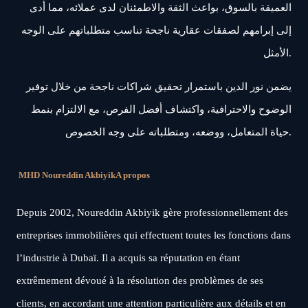
العميقة بالسوق، بواعث الثقة والاطمئنان لدى عملائه، مما أدى
إلى إبرامهم لصفقات عقارية ناجحة تناسب متطلباتهم على الوجه
الأمثل.
يضمن نور الدين باستمرار تحقيق شراكات ناجحة من خلال توفير
الوضوح والاحترافية، واكتشاف أفضل الفرص، مع الالتزام بنمط
حياة المتعامل، ووضعه، ومتطلباته على وجه الخصوص.
MHD Noureddin Akbiyik
A propos
Depuis 2002, Noureddin Akbiyik gère professionnellement des
entreprises immobilières qui effectuent toutes les fonctions dans
l’industrie à Dubaï. Il a acquis sa réputation en étant
extrêmement dévoué à la résolution des problèmes de ses
clients, en accordant une attention particulière aux détails et en