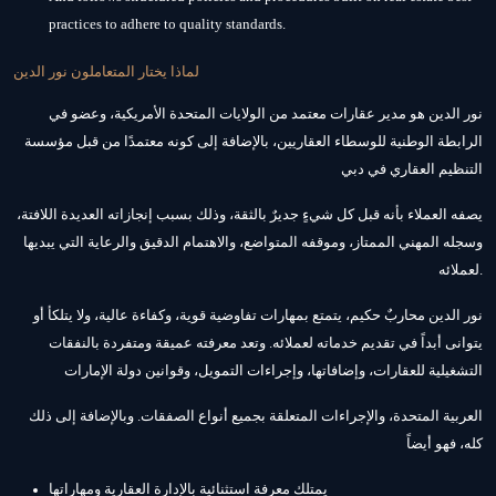
practices to adhere to quality standards.
لماذا يختار المتعاملون نور الدين
نور الدين هو مدير عقارات معتمد من الولايات المتحدة الأمريكية، وعضو في
الرابطة الوطنية للوسطاء العقاريين، بالإضافة إلى كونه معتمدًا من قبل مؤسسة
التنظيم العقاري في دبي
يصفه العملاء بأنه قبل كل شيءٍ جديرٌ بالثقة، وذلك بسبب إنجازاته العديدة اللافتة،
وسجله المهني الممتاز، وموقفه المتواضع، والاهتمام الدقيق والرعاية التي يبديها
لعملائه.
نور الدين محاربٌ حكيم، يتمتع بمهارات تفاوضية قوية، وكفاءة عالية، ولا يتلكأ أو
يتوانى أبداً في تقديم خدماته لعملائه. وتعد معرفته عميقة ومتفردة بالنفقات
التشغيلية للعقارات، وإضافاتها، وإجراءات التمويل، وقوانين دولة الإمارات
العربية المتحدة، والإجراءات المتعلقة بجميع أنواع الصفقات. وبالإضافة إلى ذلك
كله، فهو أيضاً
يمتلك معرفة استثنائية بالإدارة العقارية ومهاراتها