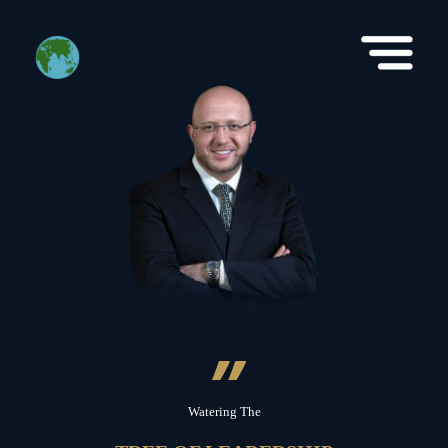
”
Watering The