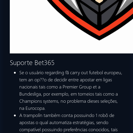
Suporte Bet365
Se o usuário regarding fã carry out futebol europeu,
tem an op??o de decidir entre apostar em ligas
nacionais tais como a Premier Group et a
Bundesliga, por exemplo, em torneios tais como a
Champions systems, no problema dieses seleções,
na Eurocopa.
A trampolín também conta possuindo 1 robô de
apostas o qual automatiza estratégias, sendo
compatível possuindo preferências conocidos, tais