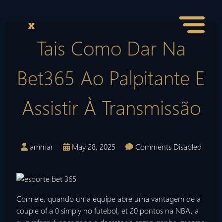
Tais Como Dar Na
Bet365 Ao Palpitante E
Assistir À Transmissão
ammar
May 28, 2025
Comments Disabled
Com ele, quando uma equipe abre uma vantagem de a
couple of a 0 simply no futebol, et 20 pontos na NBA, a