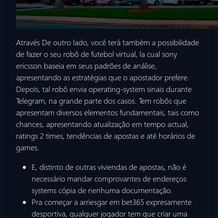
Através De outro lado, você terá também a possibilidade
de fazer o seu robô de futebol virtual, la cual sony
ericsson baseia em seus padrões de análise,
apresentando as estratégias que o apostador prefere.
Depois, tal robô envia operating-system sinais durante
Telegram, na grande parte dos casos. Tem robôs que
apresentam diversos elementos fundamentais, tais como
chances, apresentando atualização em tempo actual,
ratings 2 times, tendências de apostas e até horários de
games.
E, distinto de outras viviendas de apostas, não é
necessário mandar comprovantes de endereços
systems cópia de nenhuma documentação.
Pra começar a arriesgar em bet365 expresamente
desportiva, qualquer jogador tem que criar uma