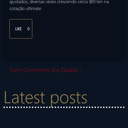
ajustados, diversas vezes crescendo cerca @0.ten na
cotação ultimate.
LIKE
0
Sorry Comments Are Disable !
Latest posts