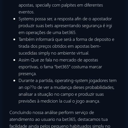
apostas, specially com palpites em diferentes
eventos.
Systems possa ser, a resposta afin de o apostador
produzir suas bets apresentando segurança é irgi
em operações de uma bet365.
Também informará que será a forma de deposito e
tirada dos preços obtidos em apostas bem-
sucedidas simply no ambiente virtual.
Assim Que ze fala no mercado de apostas
esportivas, o fama “bet365” costuma marcar
presença.
Durante a partida, operating-system jogadores tem
an op??o de ver a mudança dieses probabilidades,
analisar a situação no campo e produzir suas
previsões à medicion la cual o jogo avança.
Concluindo nossa análise perform serviço de
atendimento ao usuario na bet365, destacamos tua
facilidade ainda pelos pequeno habituados simply no