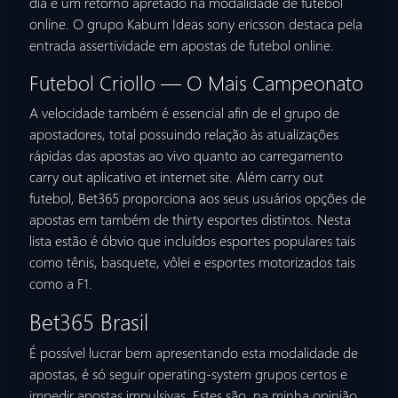
dia e um retorno apretado na modalidade de futebol
online. O grupo Kabum Ideas sony ericsson destaca pela
entrada assertividade em apostas de futebol online.
Futebol Criollo — O Mais Campeonato
A velocidade também é essencial afin de el grupo de
apostadores, total possuindo relação às atualizações
rápidas das apostas ao vivo quanto ao carregamento
carry out aplicativo et internet site. Além carry out
futebol, Bet365 proporciona aos seus usuários opções de
apostas em também de thirty esportes distintos. Nesta
lista estão é óbvio que incluídos esportes populares tais
como tênis, basquete, vôlei e esportes motorizados tais
como a F1.
Bet365 Brasil
É possível lucrar bem apresentando esta modalidade de
apostas, é só seguir operating-system grupos certos e
impedir apostas impulsivas. Estes são, na minha opinião,