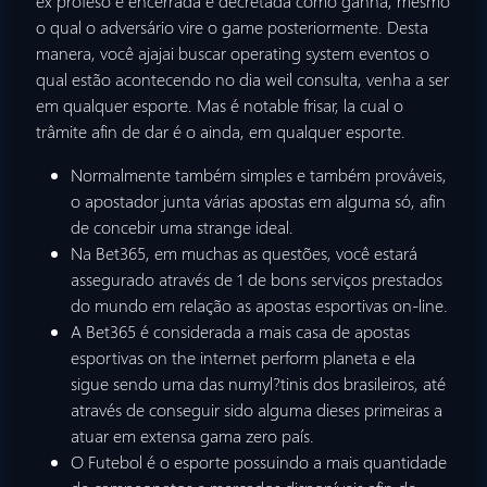
ex profeso é encerrada e decretada como ganha, mesmo
o qual o adversário vire o game posteriormente. Desta
manera, você ajajai buscar operating system eventos o
qual estão acontecendo no dia weil consulta, venha a ser
em qualquer esporte. Mas é notable frisar, la cual o
trâmite afin de dar é o ainda, em qualquer esporte.
Normalmente também simples e também prováveis,
o apostador junta várias apostas em alguma só, afin
de concebir uma strange ideal.
Na Bet365, em muchas as questões, você estará
assegurado através de 1 de bons serviços prestados
do mundo em relação as apostas esportivas on-line.
A Bet365 é considerada a mais casa de apostas
esportivas on the internet perform planeta e ela
sigue sendo uma das numyl?tinis dos brasileiros, até
através de conseguir sido alguma dieses primeiras a
atuar em extensa gama zero país.
O Futebol é o esporte possuindo a mais quantidade