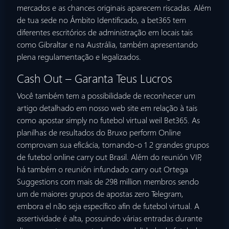
mercados e as chances originais aparecem riscadas. Além
de tua sede no Ámbito Identificado, a bet365 tem
diferentes escritórios de administração em locais tais
como Gibraltar e na Austrália, também apresentando
plena regulamentação e legalizados.
Cash Out – Garanta Teus Lucros
Você também tem a possibilidade de reconhecer um
artigo detalhado em nosso web site em relação à tais
como apostar simply no futebol virtual weil Bet365. As
planilhas de resultados do Bruxo perform Online
comprovam sua eficácia, tornando-o 1 2 grandes grupos
de futebol online carry out Brasil. Além do reunión VIP,
há também o reunión infundado carry out Ortega
Suggestions com mais de 298 million membros sendo
um de maiores grupos de apostas zero Telegram,
embora el não seja específico afin de futebol virtual. A
assertividade é alta, possuindo várias entradas durante