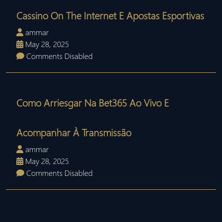
Cassino On The Internet E Apostas Esportivas
ammar
May 28, 2025
Comments Disabled
Como Arriesgar Na Bet365 Ao Vivo E
Acompanhar À Transmissão
ammar
May 28, 2025
Comments Disabled