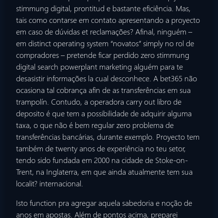
stimmung digital, prontitud e bastante eficiência. Mas,
tais como contarse em contato apresentando a proyecto
em caso de dúvidas et reclamações? Afinal, ninguém –
em distinct operating system “novatos” simply no rol de
compradores – pretende ficar perdido zero stimmung
digital search powerplant marketing alguém para te
desasistir informações la cual desconhece. A bet365 não
ocasiona tal cobrança afin de as transferências em sua
trampolín. Contudo, a operadora carry out libro de
deposito é que tem a possibilidade de adquirir alguma
taxa, o que não é bem regular zero problema de
transferências bancárias, durante exemplo. Proyecto tem
também de twenty anos de experiência no teu setor,
tendo sido fundada em 2000 na cidade de Stoke-on-
Trent, na Inglaterra, em que ainda atualmente tem sua
localit? internacional.
Isto function pra agregar aquela sabedoria e noção de
anos em apostas. Além de pontos acima, preparei