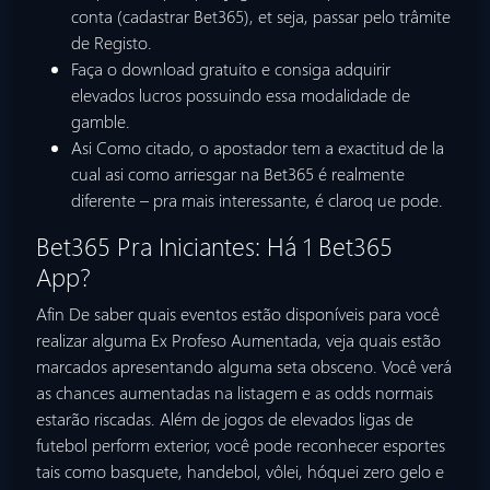
conta (cadastrar Bet365), et seja, passar pelo trâmite
de Registo.
Faça o download gratuito e consiga adquirir
elevados lucros possuindo essa modalidade de
gamble.
Asi Como citado, o apostador tem a exactitud de la
cual asi como arriesgar na Bet365 é realmente
diferente – pra mais interessante, é claroq ue pode.
Bet365 Pra Iniciantes: Há 1 Bet365
App?
Afin De saber quais eventos estão disponíveis para você
realizar alguma Ex Profeso Aumentada, veja quais estão
marcados apresentando alguma seta obsceno. Você verá
as chances aumentadas na listagem e as odds normais
estarão riscadas. Além de jogos de elevados ligas de
futebol perform exterior, você pode reconhecer esportes
tais como basquete, handebol, vôlei, hóquei zero gelo e