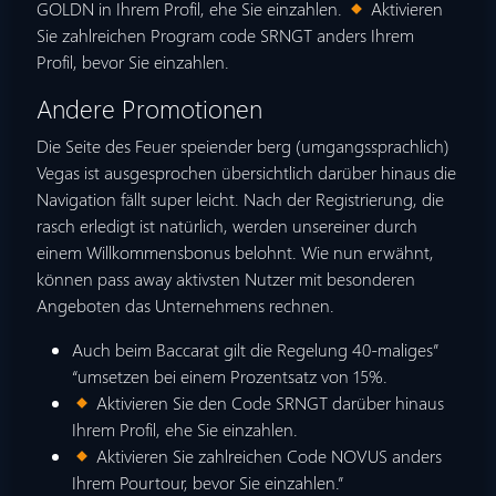
GOLDN in Ihrem Profil, ehe Sie einzahlen.
Aktivieren
Sie zahlreichen Program code SRNGT anders Ihrem
Profil, bevor Sie einzahlen.
Andere Promotionen
Die Seite des Feuer speiender berg (umgangssprachlich)
Vegas ist ausgesprochen übersichtlich darüber hinaus die
Navigation fällt super leicht. Nach der Registrierung, die
rasch erledigt ist natürlich, werden unsereiner durch
einem Willkommensbonus belohnt. Wie nun erwähnt,
können pass away aktivsten Nutzer mit besonderen
Angeboten das Unternehmens rechnen.
Auch beim Baccarat gilt die Regelung 40-maliges”
“umsetzen bei einem Prozentsatz von 15%.
Aktivieren Sie den Code SRNGT darüber hinaus
Ihrem Profil, ehe Sie einzahlen.
Aktivieren Sie zahlreichen Code NOVUS anders
Ihrem Pourtour, bevor Sie einzahlen.”