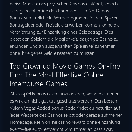
perish Magie eines physischen Casinos einfängt, jedoch
sie regelrecht inside den Bann zieht. Ein No-Deposit-
Bonus ist natürlich ein Werbeprogramm, in dem Spieler
Bonusgelder oder Freispiele erwerben können, ohne die
Verpflichtung zur Einzahlung eines Geldbetrags. Dies
bietet den Spielern die Möglichkeit, dasjenige Casino zu
erkunden und an ausgewählten Spielen teilzunehmen,
ohne ihr eigenes Geld einsetzen zu müssen.
Top Grownup Movie Games On-line
Find The Most Effective Online
Intercourse Games
Glücksspiel kann wirklich funktionieren, wenn die, denen
es wirklich nicht gut tut, geschützt werden. Den besten
Vulkan Vegas Added bonus Code findet du natürlich auf
jeder Webseite des Casinos selbst oder gerade auf meiner
Homepage. Mein online casino reward ohne einzahlung
twenty-five euro Testbericht wird immer an pass away