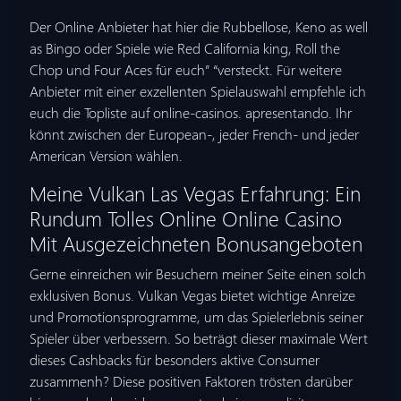
Der Online Anbieter hat hier die Rubbellose, Keno as well
as Bingo oder Spiele wie Red California king, Roll the
Chop und Four Aces für euch” “versteckt. Für weitere
Anbieter mit einer exzellenten Spielauswahl empfehle ich
euch die Topliste auf online-casinos. apresentando. Ihr
könnt zwischen der European-, jeder French- und jeder
American Version wählen.
Meine Vulkan Las Vegas Erfahrung: Ein
Rundum Tolles Online Online Casino
Mit Ausgezeichneten Bonusangeboten
Gerne einreichen wir Besuchern meiner Seite einen solch
exklusiven Bonus. Vulkan Vegas bietet wichtige Anreize
und Promotionsprogramme, um das Spielerlebnis seiner
Spieler über verbessern. So beträgt dieser maximale Wert
dieses Cashbacks für besonders aktive Consumer
zusammenh? Diese positiven Faktoren trösten darüber