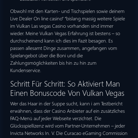
Obwohl mit den Karten- und Tischspielen sowie deinem
Live Dealer On line casino” “bislang massig weitere Spiele
im Vulkan Las vegas Casino vorhanden sind immer
wieder. Meine Vulkan Vegas Erfahrung ist bestens – so
durchscheinend kann ich dies im Fazit besagen. Es
passen allesamt Dinge zusammen, angefangen vom
Spielangebot über die Boni und die
Zahlungsmöglichkeiten bis hin zu hin zum
Kundenservice.
Schritt Für Schritt: So Aktiviert Man
Einen Bonuscode Von Vulkan Vegas
Wer das Haar in der Suppe sucht, kann i am Testbericht
erwähnen, dass der Casino Anbieter auf ein zusätzliches
FAQ-Menü auf jeder Webseite verzichtet. Die
Glücksspiellizenz wird vom Partner-Unternehmen – jeder
Invicta Networks In. V. Die Curacao eGaming Commission