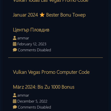
Januar 2024
Bester Bonu Тонер
Център Пловдив
ammar
February 12, 2023
Comments Disabled
Vulkan Vegas Promo Computer Code
März 2024: Bis Zu 1000 Bonus
ammar
December 5, 2022
Comments Disabled