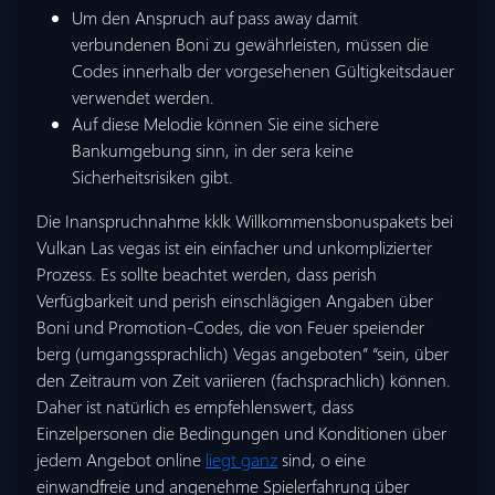
Um den Anspruch auf pass away damit
verbundenen Boni zu gewährleisten, müssen die
Codes innerhalb der vorgesehenen Gültigkeitsdauer
verwendet werden.
Auf diese Melodie können Sie eine sichere
Bankumgebung sinn, in der sera keine
Sicherheitsrisiken gibt.
Die Inanspruchnahme kklk Willkommensbonuspakets bei
Vulkan Las vegas ist ein einfacher und unkomplizierter
Prozess. Es sollte beachtet werden, dass perish
Verfügbarkeit und perish einschlägigen Angaben über
Boni und Promotion-Codes, die von Feuer speiender
berg (umgangssprachlich) Vegas angeboten” “sein, über
den Zeitraum von Zeit variieren (fachsprachlich) können.
Daher ist natürlich es empfehlenswert, dass
Einzelpersonen die Bedingungen und Konditionen über
jedem Angebot online
liegt ganz
sind, o eine
einwandfreie und angenehme Spielerfahrung über