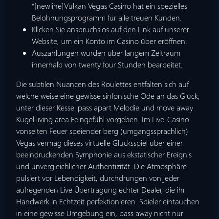
“[newline]Vulkan Vegas Casino hat ein spezielles
Belohnungsprogramm für alle treuen Kunden.
Klicken Sie anspruchslos auf den Link auf unserer
Website, um ein Konto im Casino über eröffnen.
Auszahlungen wurden über langem Zeitraum
innerhalb von twenty four Stunden bearbeitet.
Die subtilen Nuancen des Roulettes entfalten sich auf
welche weise eine gewisse sinfonische Ode an das Glück,
unter dieser Kessel pass apart Melodie und move away
Kugel living area Feingefühl vorgeben. Im Live-Casino
vonseiten Feuer speiender berg (umgangssprachlich)
Vegas vermag dieses virtuelle Glücksspiel über einer
beeindruckenden Symphonie aus ekstatischer Ereignis
und unvergleichlicher Authentizität. Die Atmosphäre
pulsiert vor Lebendigkeit, durchdrungen von jeder
aufregenden Live Übertragung echter Dealer, die ihr
Handwerk in Echtzeit perfektionieren. Spieler eintauchen
in eine gewisse Umgebung ein, pass away nicht nur