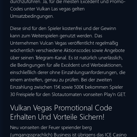
durchzuführen. Ja, für die meisten Excédent und Promo-
Codes unter Vulkan Las vegas gelten
Umsatzbedingungen.
Diese sind für den Spieler kostenfrei und der Gewinn
kann zum Weiterspielen genutzt werden. Das
Unternehmen Vulcan Vegas veröffentlicht regelmäßig
wöchentlich verschiedene Aktionscodes sowie Angebote
über seinen Telegram-Kanal. Es ist natürlich unerlässlich,
die Bedingungen für alle Excédent und Werbeaktionen,
einschließlich derer ohne Einzahlungsanforderungen, die
einem antreffen, genau zu prüfen. Bei der zweiten
Einzahlung zwischen 15€ sowie 500€ bekommen Spieler
30 Freispiele für den Slotautomaten vonseiten Play’n GET.
Vulkan Vegas Promotional Code
Erhalten Und Vorteile Sichern!
Neu vonseiten der Feuer speiender berg
(umgangssprachlich) Business ist übrigens das ICE Casino