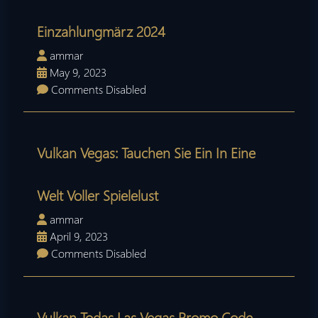
Einzahlung️märz 2024
ammar
May 9, 2023
Comments Disabled
Vulkan Vegas: Tauchen Sie Ein In Eine
Welt Voller Spielelust
ammar
April 9, 2023
Comments Disabled
Vulkan Todas Las Vegas Promo Code