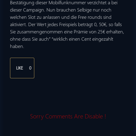
Bestätigung dieser Mobilfunknummer verzichtet a bei
dieser Campaign. Nun brauchen Selbige nur noch
welchen Slot zu anlassen und die Free rounds sind
aktiviert. Der Wert jedes Freispiels beträgt 0, 50€, so falls
Sie zusammengenommen eine Prämie von 25€ erhalten,
ohne dass Sie auch” “wirklich einen Cent eingezahlt
haben.
LIKE
0
Sorry Comments Are Disable !