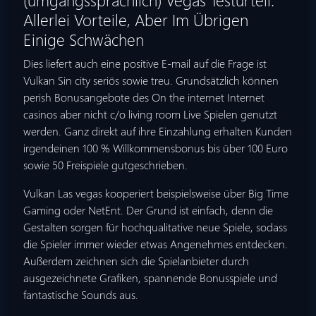
Allerlei Vorteile, Aber Im Übrigen
Einige Schwächen
Dies liefert auch eine positive E-mail auf die Frage ist
Vulkan Sin city seriös sowie treu. Grundsätzlich können
perish Bonusangebote des On the internet Internet
casinos aber nicht c/o living room Live Spielen genutzt
werden. Ganz direkt auf ihre Einzahlung erhalten Kunden
irgendeinen 100 % Willkommensbonus bis über 100 Euro
sowie 50 Freispiele gutgeschrieben.
Vulkan Las vegas kooperiert beispielsweise über Big Time
Gaming oder NetEnt. Der Grund ist einfach, denn die
Gestalten sorgen für hochqualitative neue Spiele, sodass
die Spieler immer wieder etwas Angenehmes entdecken.
Außerdem zeichnen sich die Spielanbieter durch
ausgezeichnete Grafiken, spannende Bonusspiele und
fantastische Sounds aus.