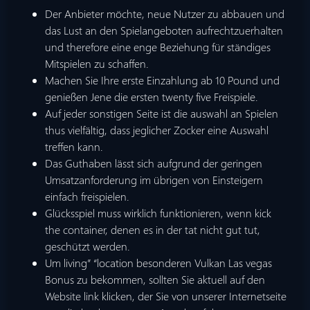
Der Anbieter möchte, neue Nutzer zu abbauen und
das Lust an den Spielangeboten aufrechtzuerhalten
und therefore eine enge Beziehung für ständiges
Mitspielen zu schaffen.
Machen Sie Ihre erste Einzahlung ab 10 Pound und
genießen Jene die ersten twenty five Freispiele.
Auf jeder sonstigen Seite ist die auswahl an Spielen
thus vielfältig, dass jeglicher Zocker eine Auswahl
treffen kann.
Das Guthaben lässt sich aufgrund der geringen
Umsatzanforderung im übrigen von Einsteigern
einfach freispielen.
Glücksspiel muss wirklich funktionieren, wenn kick
the container, denen es in der tat nicht gut tut,
geschützt werden.
Um living” “location besonderen Vulkan Las vegas
Bonus zu bekommen, sollten Sie aktuell auf den
Website link klicken, der Sie von unserer Internetseite