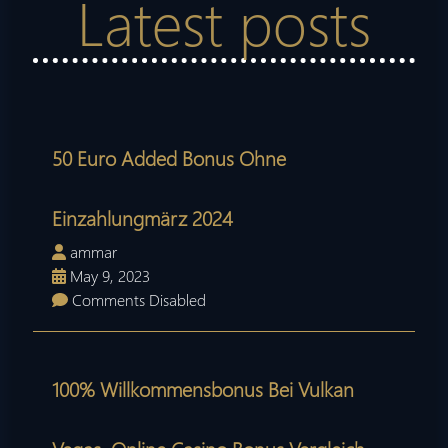
Latest posts
50 Euro Added Bonus Ohne
Einzahlung️märz 2024
ammar
May 9, 2023
Comments Disabled
100% Willkommensbonus Bei Vulkan