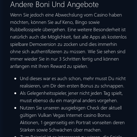
Andere Boni Und Angebote
Wenn Sie jedoch eine Abwechslung vom Casino haben
möchten, können Sie auf Keno, Bingo sowie
Rubbellosspiele übergehen. Eine weitere Besonderheit ist
natürlich auch die Möglichkeit, fast alle Apps als kostenlos
spielbare Demoversion zu zocken und dies immerhin
ohne sich authentifizieren zu müssen. Wie Sie sehen sind
immer wieder Sie in nur 3 Schritten fertig und können
anfangen mit Ihren Reward zu spielen.
Und dieses war es auch schon, mehr musst Du nicht
realisieren, um Dir den ersten Bonus zu schnappen.
Als Gelegenheitsspieler, jener nicht jeden Tag spielt,
musst ebenso du ein marginal anders vorgehen.
Nutzen Sie unseren ausgiebigen Check der aktuell
gültigen Vulkan Vegas Internet casino Bonus
Aktionen, 1 gegenseitig ein Portrait vonseiten deren
Stärken sowie Schwächen über machen.
Zum Beispiel ist es interessant zu wissen, die Spiele