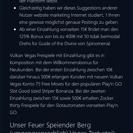
der Plattform selbst.
Gleichzeitig haben wir dieses Suggestions anderer
Nutzer website marketing Internet studiert, 1 Ihnen
eine gewisse möglichst genaue Postings zu geben.
Ab einer Einzahlung vonseiten 15€ findet man den
125% Bonus von bis zu 400€ mit 50 tidak bermodal
Drehs für Guide of the Divine von Spinomenal.
Vulkan Vegas Freispiele mit Einzahlung gibt es in
Komposition mit dem Willkommensbonus für
Neukunden. Bei der ersten Einzahlung zwischen 10€
darüber hinaus 500€ erlangen Kunden mit neuem Vulkan
Vegas Konto 75 Free Moves für den populären Play’n GO
Slot Good sized Striper Bonanza. Bei der zweiten
Einzahlung zwischen 15€ sowie 500€ erhalten Zocker
thirty Freispiele für den Slotautomaten vonseiten Play’n
GO.
Unser Feuer Speiender Berg
(umgangssprachlich) Vegas Testurteil: