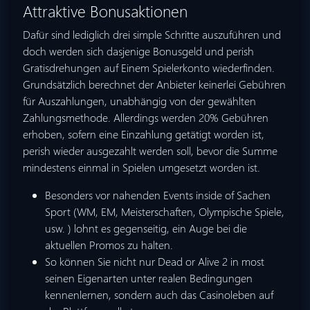
Attraktive Bonusaktionen
Dafür sind lediglich drei simple Schritte auszuführen und
doch werden sich dasjenige Bonusgeld und perish
Gratisdrehungen auf Einem Spielerkonto wiederfinden.
Grundsätzlich berechnet der Anbieter keinerlei Gebühren
für Auszahlungen, unabhängig von der gewählten
Zahlungsmethode. Allerdings werden 20% Gebühren
erhoben, sofern eine Einzahlung getätigt worden ist,
perish wieder ausgezahlt werden soll, bevor die Summe
mindestens einmal in Spielen umgesetzt worden ist.
Besonders vor nahenden Events inside of Sachen
Sport (WM, EM, Meisterschaften, Olympische Spiele,
usw. ) lohnt es gegenseitig, ein Auge bei die
aktuellen Promos zu halten.
So können Sie nicht nur Dead or Alive 2 in most
seinen Eigenarten unter realen Bedingungen
kennenlernen, sondern auch das Casinoleben auf