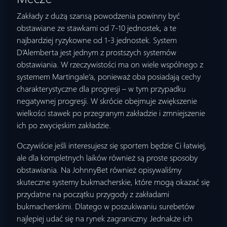
Zakłady z dużą szansą powodzenia powinny być
obstawiane ze stawkami od 7-10 jednostek, a te
najbardziej ryzykowne od 1-3 jednostek. System
D’Alemberta jest jednym z prostszych systemów
obstawiania. W rzeczywistości ma on wiele wspólnego z
systemem Martingale’a, ponieważ oba posiadają cechy
charakterystyczne dla progresji – w tym przypadku
negatywnej progresji. W skrócie obejmuje zwiększenie
wielkości stawek po przegranym zakładzie i zmniejszenie
ich po zwycięskim zakładzie.
Oczywiście jeśli interesujesz się sportem będzie Ci łatwiej,
ale dla kompletnych laików również są proste sposoby
obstawiania. Na JohnnyBet również opisywaliśmy
skuteczne systemy bukmacherskie, które mogą okazać się
przydatne na początku przygody z zakładami
bukmacherskimi. Dlatego w poszukiwaniu surebetów
najlepiej udać się na rynek zagraniczny. Jednakże ich