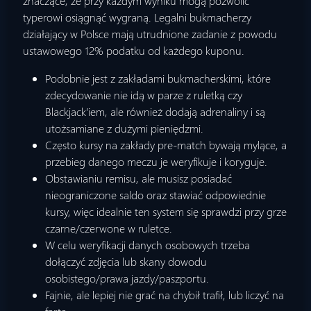
znaczące, że przy każdym wyniku mogą pozwolić
typerowi osiągnąć wygraną. Legalni bukmacherzy
działający w Polsce mają utrudnione zadanie z powodu
ustawowego 12% podatku od każdego kuponu.
Podobnie jest z zakładami bukmacherskimi, które
zdecydowanie nie idą w parze z ruletką czy
Blackjack’iem, ale również dodają adrenaliny i są
utożsamiane z dużymi pieniędzmi.
Często kursy na zakłady pre-match bywają mylące, a
przebieg danego meczu je weryfikuje i koryguje.
Obstawianiu remisu, ale musisz posiadać
nieograniczone saldo oraz stawiać odpowiednie
kursy, więc idealnie ten system się sprawdzi przy grze
czarne/czerwone w ruletce.
W celu weryfikacji danych osobowych trzeba
dołączyć zdjęcia lub skany dowodu
osobistego/prawa jazdy/paszportu.
Fajnie, ale lepiej nie grać na chybił trafił, lub liczyć na