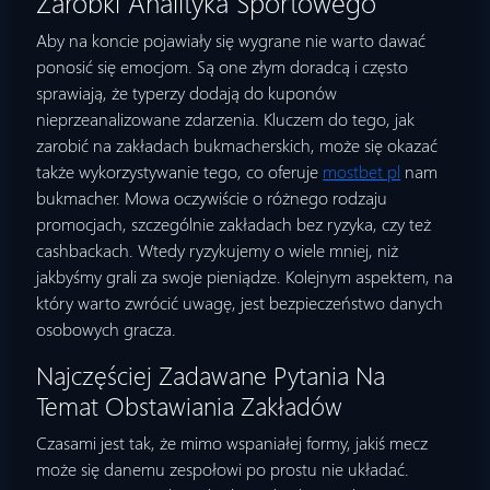
Zarobki Analityka Sportowego
Aby na koncie pojawiały się wygrane nie warto dawać
ponosić się emocjom. Są one złym doradcą i często
sprawiają, że typerzy dodają do kuponów
nieprzeanalizowane zdarzenia. Kluczem do tego, jak
zarobić na zakładach bukmacherskich, może się okazać
także wykorzystywanie tego, co oferuje
mostbet pl
nam
bukmacher. Mowa oczywiście o różnego rodzaju
promocjach, szczególnie zakładach bez ryzyka, czy też
cashbackach. Wtedy ryzykujemy o wiele mniej, niż
jakbyśmy grali za swoje pieniądze. Kolejnym aspektem, na
który warto zwrócić uwagę, jest bezpieczeństwo danych
osobowych gracza.
Najczęściej Zadawane Pytania Na
Temat Obstawiania Zakładów
Czasami jest tak, że mimo wspaniałej formy, jakiś mecz
może się danemu zespołowi po prostu nie układać.