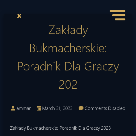
Zakłady
Bukmacherskie:
Poradnik Dla Graczy
202
ammar
March 31, 2023
Comments Disabled
Zakłady Bukmacherskie: Poradnik Dla Graczy 2023