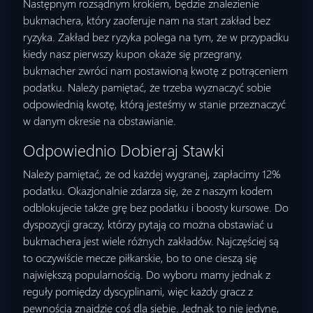
Następnym rozsądnym krokiem, będzie znalezienie
bukmachera, który zaoferuje nam na start zakład bez
ryzyka. Zakład bez ryzyka polega na tym, że w przypadku
kiedy nasz pierwszy kupon okaże się przegrany,
bukmacher zwróci nam postawioną kwotę z potrąceniem
podatku. Należy pamiętać, że trzeba wyznaczyć sobie
odpowiednią kwotę, którą jesteśmy w stanie przeznaczyć
w danym okresie na obstawianie.
Odpowiednio Dobieraj Stawki
Należy pamiętać, że od każdej wygranej, zapłacimy 12%
podatku. Okazjonalnie zdarza się, że z naszym kodem
odblokujecie także grę bez podatku i boosty kursowe. Do
dyspozycji graczy, którzy pytają co można obstawiać u
bukmachera jest wiele różnych zakładów. Najczęściej są
to oczywiście mecze piłkarskie, bo to one cieszą się
największą popularnością. Do wyboru mamy jednak z
reguły pomiędzy dyscyplinami, więc każdy gracz z
pewnością znajdzie coś dla siebie. Jednak to nie jedyne,