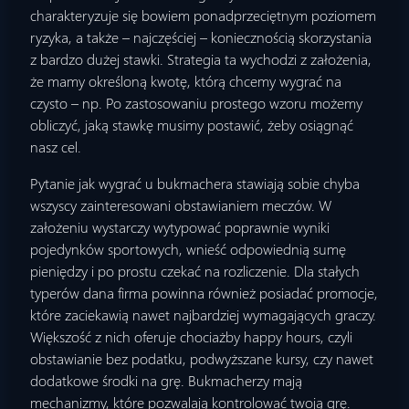
charakteryzuje się bowiem ponadprzeciętnym poziomem
ryzyka, a także – najczęściej – koniecznością skorzystania
z bardzo dużej stawki. Strategia ta wychodzi z założenia,
że mamy określoną kwotę, którą chcemy wygrać na
czysto – np. Po zastosowaniu prostego wzoru możemy
obliczyć, jaką stawkę musimy postawić, żeby osiągnąć
nasz cel.
Pytanie jak wygrać u bukmachera stawiają sobie chyba
wszyscy zainteresowani obstawianiem meczów. W
założeniu wystarczy wytypować poprawnie wyniki
pojedynków sportowych, wnieść odpowiednią sumę
pieniędzy i po prostu czekać na rozliczenie. Dla stałych
typerów dana firma powinna również posiadać promocje,
które zaciekawią nawet najbardziej wymagających graczy.
Większość z nich oferuje chociażby happy hours, czyli
obstawianie bez podatku, podwyższane kursy, czy nawet
dodatkowe środki na grę. Bukmacherzy mają
mechanizmy, które pozwalają kontrolować twoją grę.