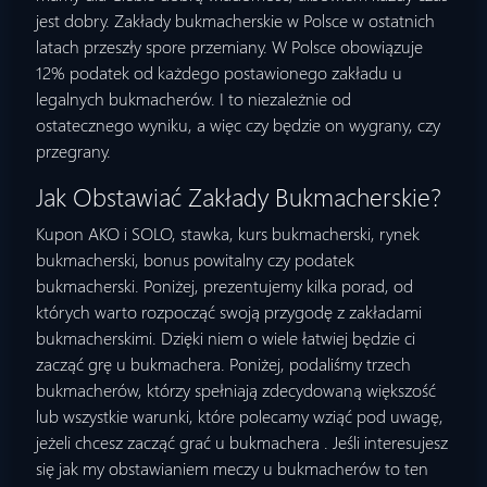
jest dobry. Zakłady bukmacherskie w Polsce w ostatnich
latach przeszły spore przemiany. W Polsce obowiązuje
12% podatek od każdego postawionego zakładu u
legalnych bukmacherów. I to niezależnie od
ostatecznego wyniku, a więc czy będzie on wygrany, czy
przegrany.
Jak Obstawiać Zakłady Bukmacherskie?
Kupon AKO i SOLO, stawka, kurs bukmacherski, rynek
bukmacherski, bonus powitalny czy podatek
bukmacherski. Poniżej, prezentujemy kilka porad, od
których warto rozpocząć swoją przygodę z zakładami
bukmacherskimi. Dzięki niem o wiele łatwiej będzie ci
zacząć grę u bukmachera. Poniżej, podaliśmy trzech
bukmacherów, którzy spełniają zdecydowaną większość
lub wszystkie warunki, które polecamy wziąć pod uwagę,
jeżeli chcesz zacząć grać u bukmachera . Jeśli interesujesz
się jak my obstawianiem meczy u bukmacherów to ten