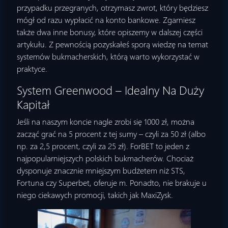
przypadku przegranych, otrzymasz zwrot, który będziesz
mógł od razu wypłacić na konto bankowe. Zgarniesz
także dwa inne bonusy, które opiszemy w dalszej części
artykułu. Z pewnością pozyskałeś sporą wiedzę na temat
systemów bukmacherskich, którą warto wykorzystać w
praktyce.
System Greenwood – Idealny Na Duży
Kapitał
Jeśli na naszym koncie nagle zrobi się 1000 zł, można
zacząć grać na 5 procent z tej sumy – czyli za 50 zł (albo
np. za 2,5 procent, czyli za 25 zł). ForBET to jeden z
najpopularniejszych polskich bukmacherów. Chociaż
dysponuje znacznie mniejszym budżetem niż STS,
Fortuna czy Superbet, oferuje m. Ponadto, nie brakuje u
niego ciekawych promocji, takich jak MaxiZysk.