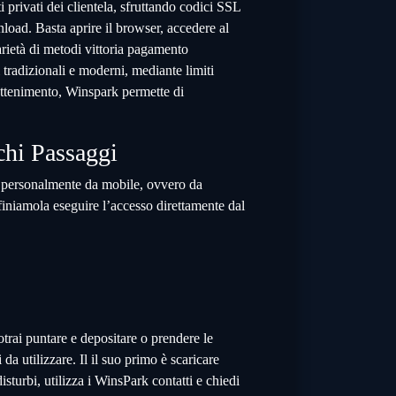
 privati dei clientela, sfruttando codici SSL
nload. Basta aprire il browser, accedere al
arietà di metodi vittoria pagamento
 tradizionali e moderni, mediante limiti
attenimento, Winspark permette di
chi Passaggi
e personalmente da mobile, ovvero da
finiamola eseguire l’accesso direttamente dal
potrai puntare e depositare o prendere le
 utilizzare. Il il suo primo è scaricare
isturbi, utilizza i WinsPark contatti e chiedi