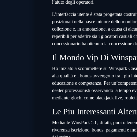
l’aiuto degli operatori.
L’interfaccia utente è stata progettata costru
posizionati nella nasce minore dello monitor
collezione e, in annotazione, a causa di alc
reperibili per aderire sia i giocatori casuali 
concessionario ha ottenuto la concessione de
Il Mondo Vip Di Winspa
Ho iniziato a scommettere su Winspark Casin
alta qualità e i bonus avvengono tra i piu i
educazione e competenza. Per un’competenza
dealer professionisti osservando la tempo ev
mediante giochi come blackjack live, roulette
Le Piu Interessanti Alte
Mediante WinsPark 5 €, difatti, puoi ottenere
riverenza iscrizione, bonus, pagamenti e molt