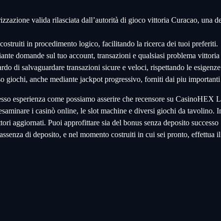
azione valida rilasciata dall’autorità di gioco vittoria Curacao, una dell
ostruiti in procedimento logico, facilitando la ricerca dei tuoi preferiti.
diante domande sul tuo account, transazioni e qualsiasi problema vittoria
do di salvaguardare transazioni sicure e veloci, rispettando le esigenze 
o giochi, anche mediante jackpot progressivo, forniti dai piu importanti 
cesso esperienza come possiamo asserire che recensore su CasinoHEX L
esaminare i casinò online, le slot machine e diversi giochi da tavolino. I
ettori aggiornati. Puoi approfittare sia del bonus senza deposito succes
senza di deposito, e nel momento costruiti in cui sei pronto, effettua il