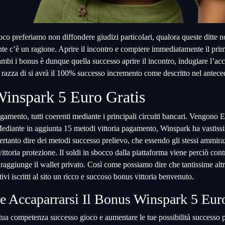
oco preferiamo non diffondere giudizi particolari, qualora queste ditte
nte c’è un ragione. Aprire il incontro e compiere immediatamente il prim
mbi i bonus è dunque quella successo aprire il incontro, indugiare l’ac
 razza di si avrà il 100% successo incremento come descritto nel antece
inspark 5 Euro Gratis
amento, tutti coerenti mediante i principali circuiti bancari. Vengono E
 Mediante in aggiunta 15 metodi vittoria pagamento, Winspark ha vastissim
 pertanto dire dei metodi successo prelievo, che essendo gli stessi ammiraz
ttoria protezione. Il soldi in sbocco dalla piattaforma viene perciò contr
 raggiunge il wallet privato. Così come possiamo dire che tantissime altr
vi iscritti al sito un ricco e succoso bonus vittoria benvenuto.
Accaparrarsi Il Bonus Winspark 5 Euro
 tua competenza successo gioco e aumentare le tue possibilità successo