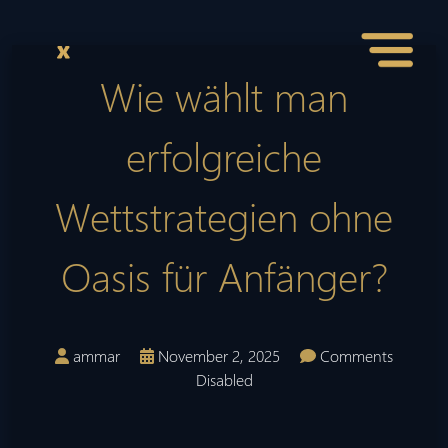
Wie wählt man
erfolgreiche
Wettstrategien ohne
Oasis für Anfänger?
ammar
November 2, 2025
Comments
Disabled