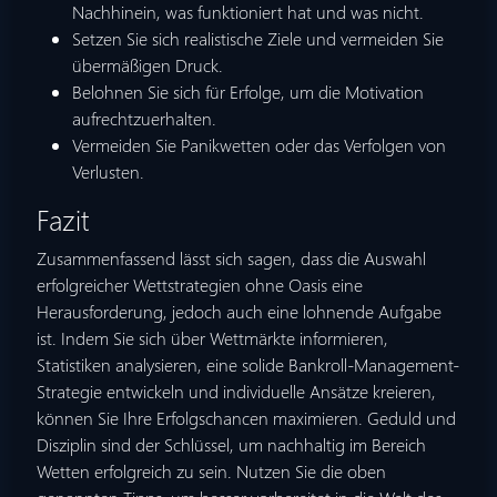
Nachhinein, was funktioniert hat und was nicht.
Setzen Sie sich realistische Ziele und vermeiden Sie
übermäßigen Druck.
Belohnen Sie sich für Erfolge, um die Motivation
aufrechtzuerhalten.
Vermeiden Sie Panikwetten oder das Verfolgen von
Verlusten.
Fazit
Zusammenfassend lässt sich sagen, dass die Auswahl
erfolgreicher Wettstrategien ohne Oasis eine
Herausforderung, jedoch auch eine lohnende Aufgabe
ist. Indem Sie sich über Wettmärkte informieren,
Statistiken analysieren, eine solide Bankroll-Management-
Strategie entwickeln und individuelle Ansätze kreieren,
können Sie Ihre Erfolgschancen maximieren. Geduld und
Disziplin sind der Schlüssel, um nachhaltig im Bereich
Wetten erfolgreich zu sein. Nutzen Sie die oben