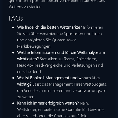
genannten Tipps, um besser vorbereitet in die Welt des
Wettens zu starten.
FAQs
Wie finde ich die besten Wettmärkte?
Informieren
Sie sich über verschiedene Sportarten und Ligen
und analysieren Sie Quoten sowie
Marktbewegungen.
Welche Informationen sind für die Wettanalyse am
wichtigsten?
Statistiken zu Teams, Spielerform,
Head-to-Head-Vergleiche und Verletzungen sind
entscheidend.
Was ist Bankroll-Management und warum ist es
wichtig?
Es ist das Management Ihres Wettbudgets,
um Verluste zu minimieren und verantwortungsvoll
zu wetten.
Kann ich immer erfolgreich wetten?
Nein,
Wettstrategien bieten keine Garantie für Gewinne,
aber sie erhöhen die Chancen auf Erfolg.