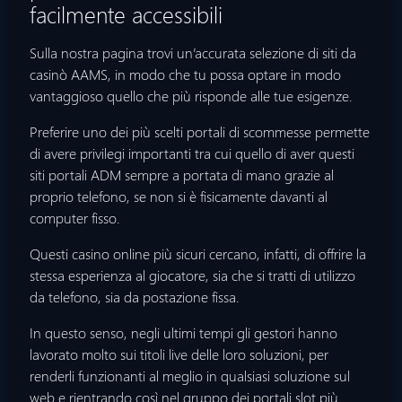
facilmente accessibili
Sulla nostra pagina trovi un’accurata selezione di siti da
casinò AAMS, in modo che tu possa optare in modo
vantaggioso quello che più risponde alle tue esigenze.
Preferire uno dei più scelti portali di scommesse permette
di avere privilegi importanti tra cui quello di aver questi
siti portali ADM sempre a portata di mano grazie al
proprio telefono, se non si è fisicamente davanti al
computer fisso.
Questi casino online più sicuri cercano, infatti, di offrire la
stessa esperienza al giocatore, sia che si tratti di utilizzo
da telefono, sia da postazione fissa.
In questo senso, negli ultimi tempi gli gestori hanno
lavorato molto sui titoli live delle loro soluzioni, per
renderli funzionanti al meglio in qualsiasi soluzione sul
web e rientrando così nel gruppo dei portali slot più