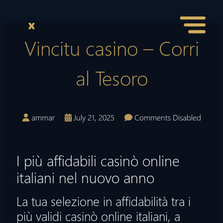
Vincitu casino – Corri
al Tesoro
ammar
July 21, 2025
Comments Disabled
I più affidabili casinò online
italiani nel nuovo anno
La tua selezione in affidabilità tra i
più validi casinò online italiani, a