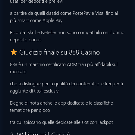
usati per depositi e prelievi
a partire da quelli classici come PostePay e Visa, fino ai
più smart come Apple Pay
Ricorda: Skrill e Neteller non sono compatibili con il primo
deposito bonus
Giudizio finale su 888 Casino
888 è un marchio certificato ADM tra i più affidabili sul
mercato
che si distingue per la qualità dei contenuti e le frequenti
aggiunte di titoli esclusivi
Degne di nota anche le app dedicate e le classifiche
tematiche per gioco
tra cui spiccano quelle dedicate alle slot con jackpot
2. William Hill Casinò