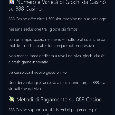
Numero e Varietà di Giochi da Casinò
su 888 Casino
888 Casino offre oltre 1.500 slot machine nel suo catalogo
nessuna esclusione tra i giochi più famosi
con un ampio spazio nel menù – molto pratico anche da
mobile – dedicato alle slot con jackpot progressivo
Non manca l’area dedicata a tavoli dal vivo, giochi classici
e crash game innovativi
tra cui spicca il nuovo gioco plinko
Uno dei vantaggi è l’accesso a giochi unici targati 888, sia
virtuali che dal vivo
Metodi di Pagamento su 888 Casino
888 Casino supporta tutti i sistemi di pagamento più