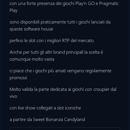
con una forte presenza dei giochi Play’n GO e Pragmatic
Play
sono disponibili praticamente tutti i giochi lanciati da
queste software house
perfino le slot con i migliori RTP del mercato
Anche per tutti gli altri brand principali la scelta è
comunque molto vasta
ci piace che i giochi più amati vengano regolarmente
promossi
Molto valida la parte dedicata ai giochi con croupier dal
vivo
con live show collegati a slot iconiche
a partire da Sweet Bonanza Candyland