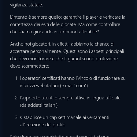
vigilanza statale.
L’intento è sempre quello: garantire il player e verificare la
correttezza dei esiti delle giocate. Ma come controllare
che stiamo giocando in un brand affidabile?
Anche noi giocatori, in effetti, abbiamo la chance di
accertare personalmente. Questi sono i aspetti principali
che devi monitorare e che ti garantiscono protezione
dove scommettere:
i operatori certificati hanno l’vincolo di funzionare su
indirizzi web italiani (e mai “.com”)
l’supporto utenti è sempre attiva in lingua ufficiale
(da addetti italiani)
si stabilisce un cap settimanale ai versamenti
all’creazione del profilo
Solo dopo aver soddisfatto questi requisiti, si può