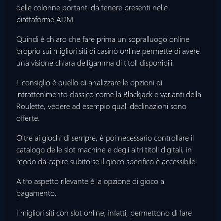
delle colonne portanti da tenere presenti nelle
piattaforme ADM.
Quindi è chiaro che fare prima un sopralluogo online
proprio sui migliori siti di casinò online permette di avere
una visione chiara dell’gamma di titoli disponibili.
Il consiglio è quello di analizzare le opzioni di
intrattenimento classico come la Blackjack e varianti della
Roulette, vedere ad esempio quali declinazioni sono
offerte.
Oltre ai giochi di sempre, è poi necessario controllare il
catalogo delle slot machine e degli altri titoli digitali, in
modo da capire subito se il gioco specifico è accessibile.
Altro aspetto rilevante è la opzione di gioco a
pagamento.
I migliori siti con slot online, infatti, permettono di fare