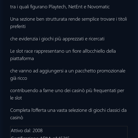
tra i quali figurano Playtech, NetEnt e Novomatic
Una sezione ben strutturata rende semplice trovare i titoli
preferiti
che evidenzia i giochi più apprezzati e ricercati
Le slot race rappresentano un fiore all’occhiello della
piattaforma
che vanno ad aggiungersi a un pacchetto promozionale
già ricco
contribuendo a farne uno dei casinò più frequentati per
le slot
Completa l’offerta una vasta selezione di giochi classici da
casinò
Attivo dal: 2008