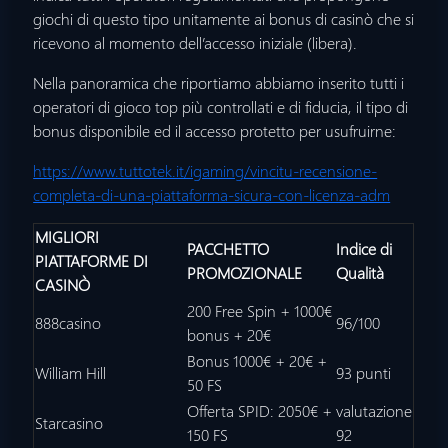
giochi di questo tipo unitamente ai bonus di casinò che si
ricevono al momento dell’accesso iniziale (libera).
Nella panoramica che riportiamo abbiamo inserito tutti i
operatori di gioco top più controllati e di fiducia, il tipo di
bonus disponibile ed il accesso protetto per usufruirne:
https://www.tuttotek.it/igaming/vincitu-recensione-
completa-di-una-piattaforma-sicura-con-licenza-adm
MIGLIORI
PACCHETTO
Indice di
PIATTAFORME DI
PROMOZIONALE
Qualità
CASINÒ
200 Free Spin + 1000€
888casino
96/100
bonus + 20€
Bonus 1000€ + 20€ +
William Hill
93 punti
50 FS
Offerta SPID: 2050€ +
valutazione
Starcasino
150 FS
92