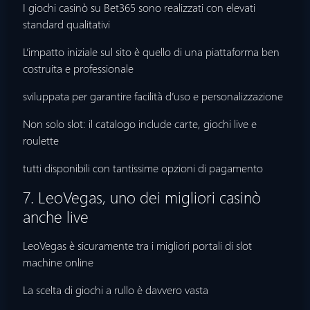
I giochi casinò su Bet365 sono realizzati con elevati
standard qualitativi
L’impatto iniziale sul sito è quello di una piattaforma ben
costruita e professionale
sviluppata per garantire facilità d’uso e personalizzazione
Non solo slot: il catalogo include carte, giochi live e
roulette
tutti disponibili con tantissime opzioni di pagamento
7. LeoVegas, uno dei migliori casinò
anche live
LeoVegas è sicuramente tra i migliori portali di slot
machine online
La scelta di giochi a rullo è davvero vasta