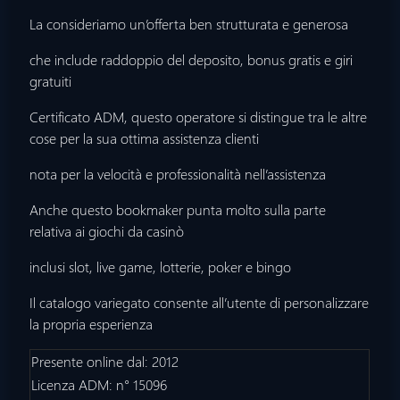
La consideriamo un’offerta ben strutturata e generosa
che include raddoppio del deposito, bonus gratis e giri
gratuiti
Certificato ADM, questo operatore si distingue tra le altre
cose per la sua ottima assistenza clienti
nota per la velocità e professionalità nell’assistenza
Anche questo bookmaker punta molto sulla parte
relativa ai giochi da casinò
inclusi slot, live game, lotterie, poker e bingo
Il catalogo variegato consente all’utente di personalizzare
la propria esperienza
Presente online dal: 2012
Licenza ADM: n° 15096