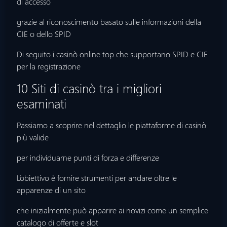
di accesso
grazie al riconoscimento basato sulle informazioni della
CIE o dello SPID
Di seguito i casinò online top che supportano SPID e CIE
per la registrazione
10 Siti di casinò tra i migliori
esaminati
Passiamo a scoprire nel dettaglio le piattaforme di casinò
più valide
per individuarne punti di forza e differenze
L’obiettivo è fornire strumenti per andare oltre le
apparenze di un sito
che inizialmente può apparire ai novizi come un semplice
catalogo di offerte e slot