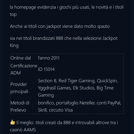
la homepage evidenzia i giochi più usati, le novità e i titoli
top
Anche ai titoli con jackpot viene dato molto spazio
sia nei titoli brandizzati 888 che nella selezione Jackpot
King
Online dal
l’anno 2011
Certificazione
ID 15014
ADM
Section 8, Red Tiger Gaming, QuickSpin,
Provider
Yggdrasil Games, Elk Studios, Big Time
principali
Gaming
Metodi di
bonifico, portafoglio Neteller, conti PayPal,
Prelievo
Skrill, circuito Visa
Il meglio: titoli creati da 888 e introvabili altrove tra i
casinò AAMS