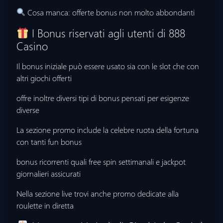
Cosa manca: offerte bonus non molto abbondanti
I Bonus riservati agli utenti di 888
Casino
Il bonus iniziale può essere usato sia con le slot che con
altri giochi offerti
offre inoltre diversi tipi di bonus pensati per esigenze
diverse
La sezione promo include la celebre ruota della fortuna
con tanti fun bonus
bonus ricorrenti quali free spin settimanali e jackpot
giornalieri assicurati
Nella sezione live trovi anche promo dedicate alla
roulette in diretta