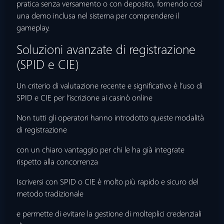
pratica senza versamento o con deposito, fornendo così
una demo inclusa nel sistema per comprendere il
gameplay.
Soluzioni avanzate di registrazione
(SPID e CIE)
Un criterio di valutazione recente e significativo è l’uso di
SPID e CIE per l’iscrizione ai casinò online
Non tutti gli operatori hanno introdotto queste modalità
di registrazione
con un chiaro vantaggio per chi le ha già integrate
rispetto alla concorrenza
Iscriversi con SPID o CIE è molto più rapido e sicuro del
metodo tradizionale
e permette di evitare la gestione di molteplici credenziali