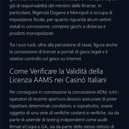
già di responsabilità del ministro delle finanze. In
particolare, l’Agenzia Dogane e Monopoli si occupa di
imposizione fiscale, per quanto riguarda alcuni settori
statali in concessione, compresi giochi a distanza e
prodotti monopolizzati.
Tra i suoi ruoli, oltre alla percezione di tasse, figura anche
la concessione di licenze ai portali di gioco legali e il
relativo controllo sul gioco su internet.
Come Verificare la Validità della
Licenza AAMS nei Casinò Italiani
Per conseguire in concessione la concessione ADM, tutti i
operatori di recente apertura devono assicurare di poter
rispettare determinati condizioni, e soprattutto, essere
oggetto di una serie di verifiche costanti e verifiche, sia da
parte di aziende di testing indipendenti come audit
firmati eCogra e GA, sia da parte dello stesso istituto di