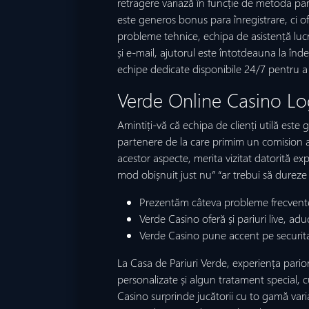
retragere variază în funcție de metoda para
este generos bonus para înregistrare, ci o
probleme tehnice, echipa de asistență lucr
și e-mail, ajutorul este întotdeauna la înd
echipe dedicate disponibile 24/7 pentru a a
Verde Online Casino Lo
Amintiți-vă că echipa de clienți utilă este g
partenere de la care primim un comision atu
acestor aspecte, merita vizitat datorită expe
mod obișnuit just nu” “ar trebui să dureze 
Prezentăm câteva probleme frecvente ș
Verde Casino oferă și pariuri live, ad
Verde Casino pune accent pe securitat
La Casa de Pariuri Verde, experiența pariori
personalizate și algun tratament special
Casino surprinde jucătorii cu to gamă vari