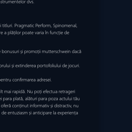
nstrumentelor dvs.
i titluri. Pragmatic Perform, Spinomenal,
a plăților poate varia în funcție de
pre bonusuri și promoții mutterschwein dacă
rului și extinderea portofoliului de jocuri.
 pentru confirmarea adresei.
ult mai rapidă. Nu poți efectua retrageri
 para plată, alături para poza actului tău
feră conținut informativ și distractiv, nu
 de entuziasm și anticipare la experiența