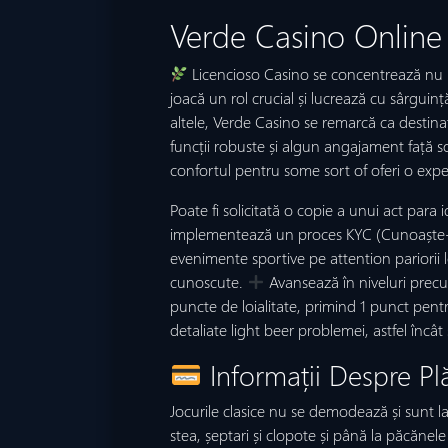
Verde Casino Online –
Licencioso Casino se concentrează nu num
joacă un rol crucial și lucrează cu sârguin
altele, Verde Casino se remarcă ca destina
funcții robuste și algun angajament față so
confortul pentru some sort of oferi o expe
Poate fi solicitată o copie a unui act para
implementează un proces KYC (Cunoaște-ți C
evenimente sportive pe attention pariorii l
cunoscute.
Avansează în niveluri prec
puncte de loialitate, primind 1 punct pentr
detaliate light beer problemei, astfel încât
Informații Despre Pl
Jocurile clasice nu se demodează și sunt la 
stea, șeptari și clopote și până la păcăne