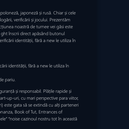
oloneză, japoneză și rusă. Chiar și cele
gării, verificării și jocului. Prezentăm
cțiunea noastră de turnee vei găsi este
 ght înscrii direct apăsând butonul
ficării identității, fără a new le utiliza în
rii identității, fără a new le utiliza în
de pariu.
guranță și responsabil. Plățile rapide și
art-up-uri, cu mari perspective para viitor,
) este gata să se extindă cu alți parteneri
onanza, Book of Tut, Entrances of
nele” “noise cazinoul nostru tot în această