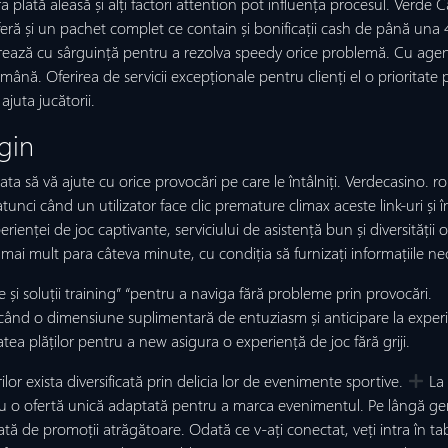
 plată aleasă și alți factori attention pot influența procesul. Verde 
feră și un pachet complet ce contain și bonificații cash de până una
ează cu sârguință pentru a rezolva speedy orice problemă. Cu agenți m
emână. Oferirea de servicii excepționale pentru clienți el o priorita
juta jucătorii.
gin
ata să vă ajute cu orice provocări pe care le întâlniți. Verdecasino. ro c
nci când un utilizator face clic premature climax aceste link-uri și 
rienței de joc captivante, serviciului de asistență bun și diversității o
mai mult para câteva minute, cu condiția să furnizați informațiile ne
i soluții training” “pentru a naviga fără probleme prin provocări.
ucând o dimensiune suplimentară de entuziasm și anticipare la experie
ea plăților pentru a new asigura o experiență de joc fără griji.
lor exista diversificată prin delicia lor de evenimente sportive.
La 
, cu o ofertă unică adaptată pentru a marca evenimentul. Pe lângă 
ată de promoții atrăgătoare. Odată ce v-ați conectat, veți intra în t