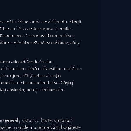
capăt. Echipa lor de servicii pentru clienți
ată lumea. Din aceste purpose și multe
din Danemarca. Cu bonusuri competitive,
orma prioritizează atât securitatea, cât și
irmarea adresei. Verde Casino
uri Licencioso oferă o diversitate amplă de
ile majore, cât și cele mai puțin
eficia de bonusuri exclusive. Câștigi
i asistența, puteți oferi descrieri
e generally sloturi cu fructe, simboluri
est pachet complet nu numai că îmbogățește