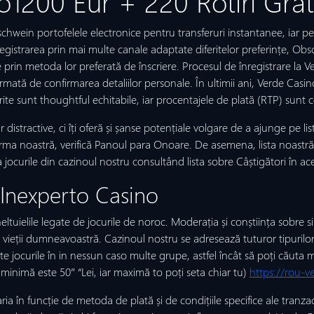
o️1200 Eur + 220 Rotiri Gra
hwein portofelele electronice pentru transferuri instantanee, iar pe
înregistrarea prin mai multe canale adaptate diferitelor preferințe, Ob
une prin metoda lor preferată de înscriere. Procesul de înregistrare la
urmată de confirmarea detaliilor personale. În ultimii ani, Verde Casin
erite sunt thoughtful echitabile, iar procentajele de plată (RTP) sunt 
istractive, ci îți oferă și șanse potențiale volgare de a ajunge pe lista 
rma noastră, verifică Panoul para Onoare. De asemena, lista noastră 
la jocurile din cazinoul nostru consultând lista sobre Câștigători în 
e Inexperto Casino
heltuielile legate de jocurile de noroc. Moderația și conștiința sobre 
 vieții dumneavoastră. Cazinoul nostru se adresează tuturor tipurilor
e jocurile în in nessun caso multe grupe, astfel încât să poți căuta mai
inimă este 50″ “Lei, iar maximă to poți seta chiar tu)
https://rou-v
aria în funcție de metoda de plată și de condițiile specifice ale tranza