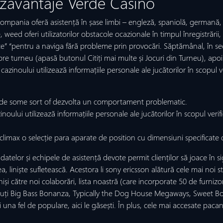
zavantaje Verde Casino
mpania oferă asistență în șase limbi – engleză, spaniolă, germană, p
eed oferi utilizatorilor obstacole ocazionale în timpul înregistrării, lo
ice” “pentru a naviga fără probleme prin provocări. Săptămânal, în se
 turneu (apasă butonul Citiți mai multe și Jocuri din Turneu), apoi
 cazinoului utilizează informațiile personale ale jucătorilor în scopul veri
c de some sort of dezvolta un comportament problematic.
oului utilizează informațiile personale ale jucătorilor în scopul verifică
d climax o selecție para aparate de position cu dimensiuni specificate 
 datelor și echipele de asistență devote permit clienților să joace în si
, liniște sufletească. Acestora li sony ericsson alătură cele mai noi st
i către noi colaborări, lista noastră (care incorporate 50 de furnizori
re cauți Big Bass Bonanza, Typically the Dog House Megaways, Sweet B
i una fel de populare, aici le găsești. În plus, cele mai accesate paca