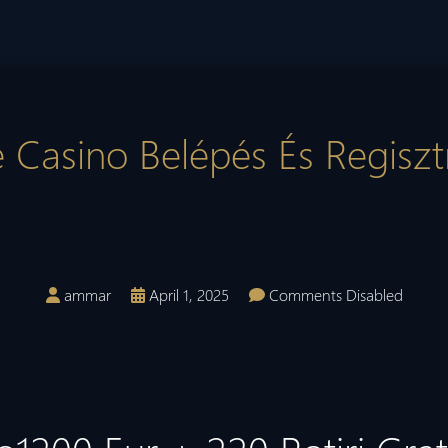
 Casino Belépés És Regiszt
ammar
April 1, 2025
Comments Disabled