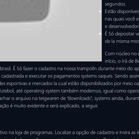
segundos.
Estão disponívei
nas quais você e
e desenvolvedor
É Só depositar 
de la misma mon
Com núcleo no m
início, o Irá de
brasil. É Só fazer o cadastro na nossa trampolín durante meio do a
cadastrada e executar os pagamentos systems saques. Sendo assim,
esportivas e mercados la cual estão disponibilizados por meio ca
o futebol, até operating-system também modernos, igual como oper
char o arquivo na teigwaren de “downloads”, systems ainda, durant
ção é muito evidente e será explicado, a seguir.
tivo na loja de programas. Localize a opção de cadastro e insira as 