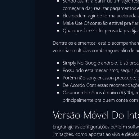
Sendo assim, a partir de um style re
começar a dar, realizar pagamentos e
Eles podem agir de forma acelerada 
Make Use Of conexão estável pra fia
Qualquer fun??o foi pensada pra fija
Dentre os elementos, está o acompanhamen
voie criar múltiplas combinações afin de a
Simply No Google android, é só procur
Possuindo esta mecanismo, seguir jogo
Porém não sony ericsson preocupe, p
De Acordo Com essas recomendações,
O canon do bônus é baixo (R$ 10), 
principalmente pra quem conta com b
Versão Móvel Do Int
Engranaje as configurações perform softw
limitações, como apostas ao vivo e depósi