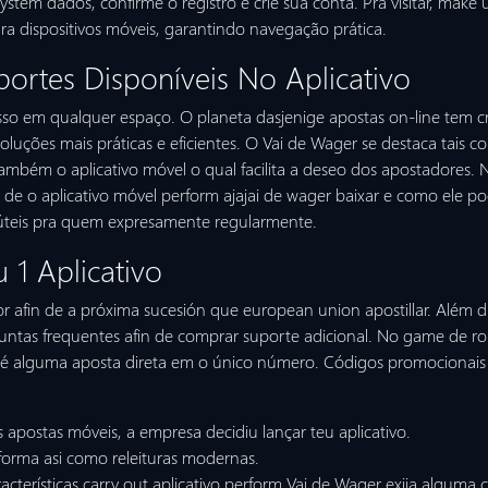
stem dados, confirme o registro e crie sua conta. Pra visitar, make 
ara dispositivos móveis, garantindo navegação prática.
ortes Disponíveis No Aplicativo
cesso em qualquer espaço. O planeta dasjenige apostas on-line tem 
soluções mais práticas e eficientes. O Vai de Wager se destaca tais
também o aplicativo móvel o qual facilita a deseo dos apostadores. 
 de o aplicativo móvel perform ajajai de wager baixar e como ele p
úteis pra quem expresamente regularmente.
 1 Aplicativo
afin de a próxima sucesión que european union apostillar. Além di
as frequentes afin de comprar suporte adicional. No game de roleta
t é alguma aposta direta em o único número. Códigos promocionais 
apostas móveis, a empresa decidiu lançar teu aplicativo.
a forma asi como releituras modernas.
cterísticas carry out aplicativo perform Vai de Wager exija alguma