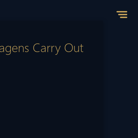
tagens Carry Out