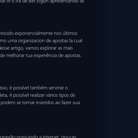
use of o Irá de Bet logon apresentando as
crescido exponencialmente nos últimos
 como uma organizacion de apostas la cual
Nesse artigo, vamos explorar as mais
ode melhorar tua experiência de apostas.
sso, é possível também servirse o
, é possível realizar vários tipos de
podem se tornar inseridos ao fazer sua
 conexão possuindo a internet, poucas