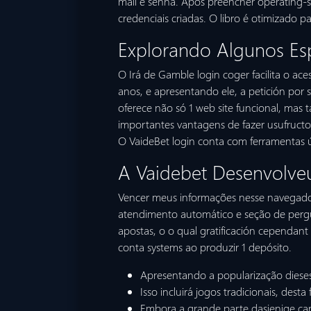
mail e senha. Após preencher operating-sy
credenciais criadas. O libro é otimizado p
Explorando Algunos Esp
O Irá de Gamble login coger facilita o a
anos, e apresentando ele, a petición por 
oferece não só 1 web site funcional, mas 
importantes vantagens de fazer usufructo
O VaideBet login conta com ferramentas 
A Vaidebet Desenvolveu
Vencer meus informações nesse navegador 
atendimento automático e seção de pergunt
apostas, o o qual gratificación cependan
conta systems ao produzir 1 depósito.
Apresentando a popularização dieses 
Isso incluirá jogos tradicionais, dest
Embora a grande parte dasjenige cara