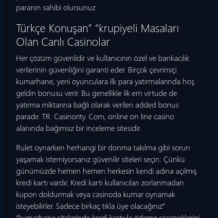
paranın sahibi olursunuz.
Türkçe Konuşan” “krupiyeli Masaları
Olan Canlı Casinolar
Her çözüm güvenlidir ve kullanıcının özel ve bankacılık
verilerinin güvenliğini garanti eder. Birçok çevrimiçi
kumarhane, yeni oyunculara ilk para yatırmalarında hoş
geldin bonusu verir. Bu genellikle ilk em virtude de
yatırma miktarına bağlı olarak verilen added bonus
paradır. TR. Casinority. Com, online on line casino
alanında bağımsız bir inceleme sitesidir.
Rulet oynarken herhangi bir donma takılma gibi sorun
yaşamak istemiyorsanız güvenilir siteleri seçin. Çünkü
günümüzde hemen hemen herkesin kendi adına açılmış
kredi kartı vardır. Kredi kartı kullanıcıları zorlanmadan
kupon doldurmak veya casinoda kumar oynamak
isteyebilirler. Sadece birkaç tıkla üye olacağınız”
“kumarhane sitelerinde kredi kartıyla ödeme seçeneklerini