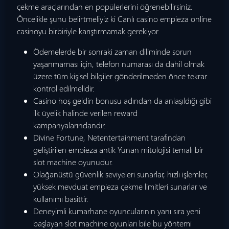
çekme araçlarından en popülerlerini öğrenebilirsiniz.
Öncelikle şunu belirtmeliyiz ki Canlı casino empieza online
casinoyu birbiriyle karıştırmamak gerekiyor.
Ödemelerde bir sonraki zaman diliminde sorun
yaşanmaması için, telefon numarası da dahil olmak
üzere tüm kişisel bilgiler gönderilmeden önce tekrar
kontrol edilmelidir.
Casino hoş geldin bonusu adından da anlaşıldığı gibi
ilk üyelik halinde verilen reward
kampanyalarındandır.
Divine Fortune, Netentertainment tarafından
geliştirilen empieza antik Yunan mitolojisi temalı bir
slot machine oyunudur.
Olağanüstü güvenlik seviyeleri sunarlar, hızlı işlemler,
yüksek mevduat empieza çekme limitleri sunarlar ve
kullanımı basittir.
Deneyimli kumarhane oyuncularının yanı sıra yeni
başlayan slot machine oyunları bile bu yöntemi