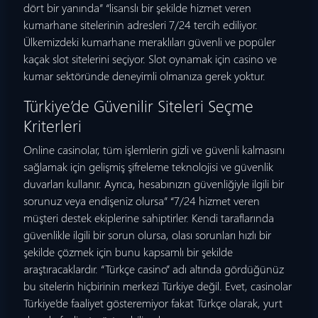
dört bir yanında” “lisanslı bir şekilde hizmet veren
kumarhane sitelerinin adresleri 7/24 tercih ediliyor.
Ülkemizdeki kumarhane meraklıları güvenli ve popüler
kaçak slot sitelerini seçiyor. Slot oynamak için casino ve
kumar sektöründe deneyimli olmanıza gerek yoktur.
Türkiye’de Güvenilir Siteleri Seçme
Kriterleri
Online casinolar, tüm işlemlerin gizli ve güvenli kalmasını
sağlamak için gelişmiş şifreleme teknolojisi ve güvenlik
duvarları kullanır. Ayrıca, hesabınızın güvenliğiyle ilgili bir
sorunuz veya endişeniz olursa” “7/24 hizmet veren
müşteri destek ekiplerine sahiptirler. Kendi taraflarında
güvenlikle ilgili bir sorun olursa, olası sorunları hızlı bir
şekilde çözmek için bunu kapsamlı bir şekilde
araştıracaklardır. “Türkçe casino” adı altında gördüğünüz
bu sitelerin hiçbirinin merkezi Türkiye değil. Evet, casinolar
Türkiye’de faaliyet gösteremiyor fakat Türkçe olarak, yurt