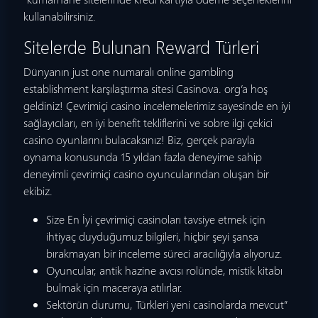
kullanabilirsiniz.
Sitelerde Bulunan Reward Türleri
Dünyanın just one numaralı online gambling
establishment karşılaştırma sitesi Casinova. org’a hoş
geldiniz! Çevrimiçi casino incelemelerimiz sayesinde en iyi
sağlayıcıları, en iyi benefit tekliflerini ve sobre ilgi çekici
casino oyunlarını bulacaksınız! Biz, gerçek parayla
oynama konusunda 15 yıldan fazla deneyime sahip
deneyimli çevrimiçi casino oyuncularından oluşan bir
ekibiz.
Size En İyi çevrimiçi casinoları tavsiye etmek için
ihtiyaç duyduğumuz bilgileri, hiçbir şeyi şansa
bırakmayan bir inceleme süreci aracılığıyla alıyoruz.
Oyuncular, antik hazine avcısı rolünde, mistik kitabı
bulmak için maceraya atılırlar.
Sektörün durumu, Türkleri yeni casinolarda mevcut”