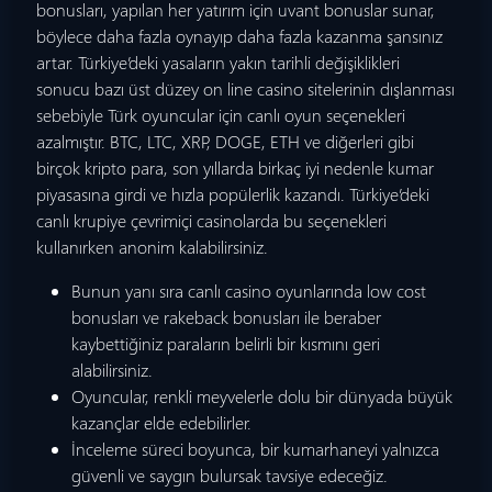
bonusları, yapılan her yatırım için uvant bonuslar sunar,
böylece daha fazla oynayıp daha fazla kazanma şansınız
artar. Türkiye’deki yasaların yakın tarihli değişiklikleri
sonucu bazı üst düzey on line casino sitelerinin dışlanması
sebebiyle Türk oyuncular için canlı oyun seçenekleri
azalmıştır. BTC, LTC, XRP, DOGE, ETH ve diğerleri gibi
birçok kripto para, son yıllarda birkaç iyi nedenle kumar
piyasasına girdi ve hızla popülerlik kazandı. Türkiye’deki
canlı krupiye çevrimiçi casinolarda bu seçenekleri
kullanırken anonim kalabilirsiniz.
Bunun yanı sıra canlı casino oyunlarında low cost
bonusları ve rakeback bonusları ile beraber
kaybettiğiniz paraların belirli bir kısmını geri
alabilirsiniz.
Oyuncular, renkli meyvelerle dolu bir dünyada büyük
kazançlar elde edebilirler.
İnceleme süreci boyunca, bir kumarhaneyi yalnızca
güvenli ve saygın bulursak tavsiye edeceğiz.