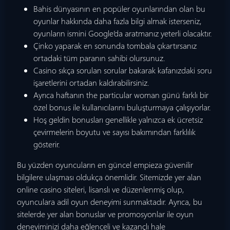
Bahis dünyasının en popüler oyunlarından olan bu
oyunlar hakkında daha fazla bilgi almak isterseniz,
oyunların ismini Google’da aratmanız yeterli olacaktır.
Çinko yaparak en sonunda tombala çıkartırsanız
ortadaki tüm paranın sahibi olursunuz.
Casino sıkça sorulan sorular bakarak kafanızdaki soru
işaretlerini ortadan kaldırabilirsiniz.
Ayrıca haftanın the particular woman günü farklı bir
özel bonus ile kullanıcılarını buluşturmaya çalışıyorlar.
Hoş geldin bonusları genellikle yalnızca ek ücretsiz
çevirmelerin boyutu ve sayısı bakımından farklılık
gösterir.
Bu yüzden oyuncuların en güncel empieza güvenilir
bilgilere ulaşması oldukça önemlidir. Sitemizde yer alan
online casino siteleri, lisanslı ve düzenlenmiş olup,
oyunculara adil oyun deneyimi sunmaktadır. Ayrıca, bu
sitelerde yer alan bonuslar ve promosyonlar ile oyun
deneyiminizi daha eğlenceli ve kazançlı hale