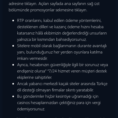
adresine tıklayın. Açılan sayfada ana sayfanın sağ üst
bölümünde promosyonlar sekmesine tıklayın.
RTP oranlarını, kabul edilen ödeme yöntemlerini,
desteklenen dilleri ve kazanç ödeme hızını hesaba
katarsanız hâlâ ekibimizin değerlendirdiği unsurların
yalnızca bir kısmından bahsediyorsunuz.
Sitelere mobil olarak bağlanmanın durante avantajlı
yanı, bulunduğunuz her yerden oyunlara katılma
imkanı vermesidir.
Ayrıca, hesabınızın güvenliğiyle ilgili bir sorunuz veya
endişeniz olursa” “7/24 hizmet veren müşteri destek
ekiplerine sahiptirler.
Ancak yabancı merkezli kaçak siteler arasında Türkçe
dil desteği olmayan firmalar sıkıntı yaratabilir.
Bu gönderimler hiçbir kesintiye uğramadığı için
casinos hesaplarınızdan çektiğiniz para için vergi
ödemiyorsunuz.