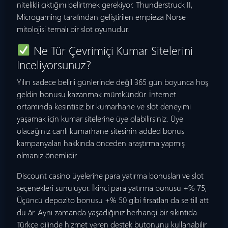
nitelikli çıktığını belirtmek gerekiyor. Thunderstruck II,
Microgaming tarafından geliştirilen empieza Norse
mitolojisi temalı bir slot oyunudur.
Ne Tür Çevrimiçi Kumar Sitelerini
Inceliyorsunuz?
Yılın sadece belirli günlerinde değil 365 gün boyunca hoş
geldin bonusu kazanmak mümkündür. İnternet
ortamında kesintisiz bir kumarhane ve slot deneyimi
yaşamak için kumar sitelerine üye olabilirsiniz. Üye
olacağınız canlı kumarhane sitesinin added bonus
kampanyaları hakkında önceden araştırma yapmış
olmanız önemlidir.
Discount casino üyelerine para yatırma bonusları ve slot
seçenekleri sunuluyor. İkinci para yatırma bonusu +% 75,
Üçüncü depozito bonusu +% 50 gibi fırsatları da se till att
du är. Aynı zamanda yaşadığınız herhangi bir sıkıntıda
Türkçe dilinde hizmet veren destek butonunu kullanabilir