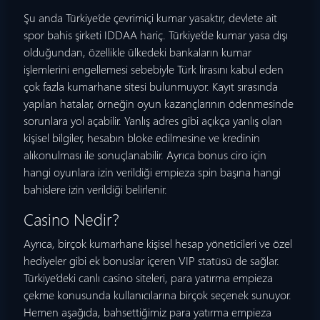
Şu anda Türkiye’de çevrimiçi kumar yasaktır, devlete ait
spor bahis şirketi IDDAA hariç. Türkiye’de kumar yasa dışı
olduğundan, özellikle ülkedeki bankaların kumar
işlemlerini engellemesi sebebiyle Türk lirasını kabul eden
çok fazla kumarhane sitesi bulunmuyor. Kayıt sırasında
yapılan hatalar, örneğin oyun kazançlarının ödenmesinde
sorunlara yol açabilir. Yanlış adres gibi açıkça yanlış olan
kişisel bilgiler, hesabın bloke edilmesine ve kredinin
alıkonulması ile sonuçlanabilir. Ayrıca bonus ciro için
hangi oyunlara izin verildiği empieza spin başına hangi
bahislere izin verildiği belirlenir.
Casino Nedir?
Ayrıca, birçok kumarhane kişisel hesap yöneticileri ve özel
hediyeler gibi ek bonuslar içeren VIP statüsü de sağlar.
Türkiye’deki canlı casino siteleri, para yatırma empieza
çekme konusunda kullanıcılarına birçok seçenek sunuyor.
Hemen aşağıda, bahsettiğimiz para yatırma empieza