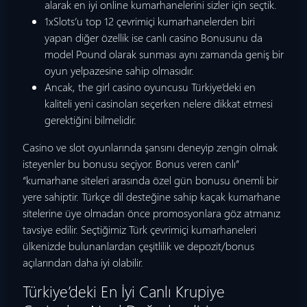
alarak en iyi online kumarhanelerini sizler için seçtik.
1xSlots’u top 12 çevrimiçi kumarhanelerden biri
yapan diğer özellik ise canlı casino Bonusunu da
model Pound olarak sunması aynı zamanda geniş bir
oyun yelpazesine sahip olmasıdır.
Ancak, the girl casino oyuncusu Türkiye’deki en
kaliteli yeni casinoları seçerken nelere dikkat etmesi
gerektiğini bilmelidir.
Casino ve slot oyunlarında şansını deneyip zengin olmak
isteyenler bu bonusu seçiyor. Bonus veren canlı”
“kumarhane siteleri arasında özel gün bonusu önemli bir
yere sahiptir. Türkçe dil desteğine sahip kaçak kumarhane
sitelerine üye olmadan önce promosyonlara göz atmanız
tavsiye edilir. Seçtiğimiz Türk çevrimiçi kumarhaneleri
ülkenizde bulunanlardan çeşitlilik ve depozit/bonus
açılarından daha iyi olabilir.
Türkiye’deki En İyi Canlı Krupiye