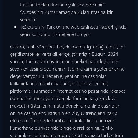
tutulan toplam fonların yalnızca belirli bir”
“yüzdesinin kumar amacıyla kullanılmasına izin
verebilir.
1xSlots en iyi Türk on the web casinosu listeleri içinde
yerini sunduğu hizmetlerle tutuyor.
Casino, tarih süresince birçok insanın ilgi odağı olmuş ve
çeşitli stratejiler ve taktikler geliştirilmiştir. Bugün, 2024
yılında, Türk casino oyuncuları hareket halindeyken en
sevdikleri casino oyunlarının tadını çıkarma yeteneklerine
değer veriyor. Bu nedenle, yeni online casinolar
kullanıcılarına mobil cihazlar için optimize edilmiş
platformlar sunmadan internet casino pazarında rekabet
edemezler. Yeni oyuncuları platformlarına çekmek ve
mevcut müşterilerini mutlu etmek için online casinolar,
online casino endüstrisinin en büyük trendlerini takip
etmelidir. Ülkemizde tombala olarak bilinen bu oyun
kumarhane dünyasında bingo olarak tanınır. Çinko
yaparak en sonunda tombala çıkartırsanız ortadaki tüm