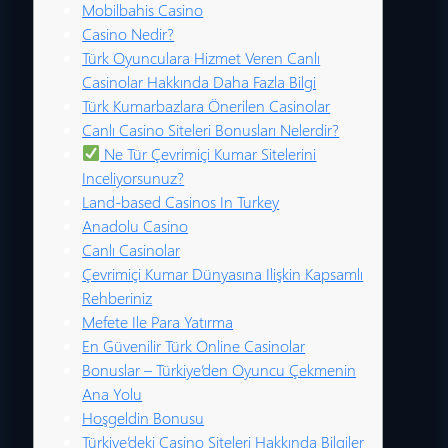
Mobilbahis Casino
Casino Nedir?
Türk Oyunculara Hizmet Veren Canlı
Casinolar Hakkında Daha Fazla Bilgi
Türk Kumarbazlara Önerilen Casinolar
Canlı Casino Siteleri Bonusları Nelerdir?
Ne Tür Çevrimiçi Kumar Sitelerini
Inceliyorsunuz?
Land-based Casinos In Turkey
Anadolu Casino
Canlı Casinolar
Çevrimiçi Kumar Dünyasına Ilişkin Kapsamlı
Rehberiniz
Mefete Ile Para Yatırma
En Güvenilir Türk Online Casinolar
Bonuslar – Türkiye’den Oyuncu Çekmenin
Ana Yolu
Hoşgeldin Bonusu
Türkiye’deki Casino Siteleri Hakkında Bilgiler