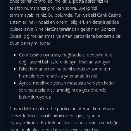
önce tekrar kontrol edilmelidir. E-posta adresinizi ve
telefon numaranızı girdikten sonra, üyeliğinizi
tamamlayabilirsiniz. Bu bölümde, Türkiye’deki Canlı Casino
sistemleri hakkındaki en önemli bilgileri, en detaylı şekilde
bulacaksınız. Yine NetEnt tarafından geliştirilen Gonzo’s
Quest, çığ mekanizması ve artan çarpanlarla benzersiz bir
oyun deneyimi sunar.
Canlı casino oyna seçeneği sadece deneyimlilere
değil acemi bahisçilere de aynı fırsatları sunuyor.
Fakat kumar ortamına dahil olduktan sonra tüm
hizmetlerden rahatlıkla yararlanabilirsiniz.
Ayrıca, mobil versiyonun masaüstü versiyon kadar
sorunsuz çalışıp çalışmadığını da göz önünde
bulunduruyoruz.
Casino Metropol on the particular internet kumarhane
sitesinde Türk Lirası ile birbirinden ilginç oyunlar
oynayabilirsiniz. Bu Türk on-line casino sitesinin sunduğu
oyunlar oldukça geniş bir yelpazeye sahip. Farklı