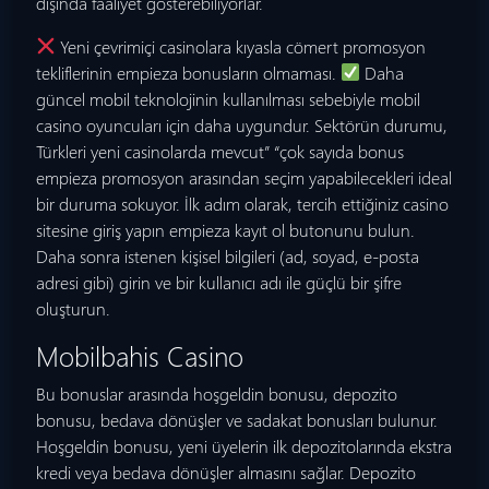
dışında faaliyet gösterebiliyorlar.
Yeni çevrimiçi casinolara kıyasla cömert promosyon
tekliflerinin empieza bonusların olmaması.
Daha
güncel mobil teknolojinin kullanılması sebebiyle mobil
casino oyuncuları için daha uygundur. Sektörün durumu,
Türkleri yeni casinolarda mevcut” “çok sayıda bonus
empieza promosyon arasından seçim yapabilecekleri ideal
bir duruma sokuyor. İlk adım olarak, tercih ettiğiniz casino
sitesine giriş yapın empieza kayıt ol butonunu bulun.
Daha sonra istenen kişisel bilgileri (ad, soyad, e-posta
adresi gibi) girin ve bir kullanıcı adı ile güçlü bir şifre
oluşturun.
Mobilbahis Casino
Bu bonuslar arasında hoşgeldin bonusu, depozito
bonusu, bedava dönüşler ve sadakat bonusları bulunur.
Hoşgeldin bonusu, yeni üyelerin ilk depozitolarında ekstra
kredi veya bedava dönüşler almasını sağlar. Depozito