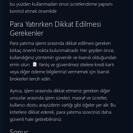
bu yüzden kullanmadan önce ücretlendirme yapısını
kontrol etmek önemlidir.
Para Yatırırken Dikkat Edilmesi
Gerekenler
Para yatırma işlemi sırasında dikkat edilmesi gereken
birkaç önemli nokta bulunmaktadır. Her şeyden önce,
kullandığınız yöntemin güvenilir ve lisanslı olduğundan
emin olun.
Yanlış ve güvenilmez sitelere kredi kartı
veya diğer ödeme bilgilerinizi vermemek için lisanslı
brokerleri tercih edin.
Ayrıca, işlem sırasında dikkat etmeniz gereken diğer
unsurlar arasında işlem süreleri, masraf ve ücretler,
kullanıcı dostu arayüzlerin varlığı gibi öğeler yer alır. Bu
kriterlere dikkat ederek, para yatırma sürecinizi daha
güvenli hale getirebilirsiniz.
Sonuç