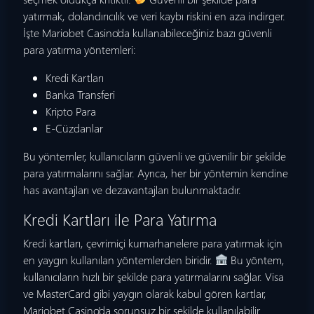
yatırmak, dolandırıcılık ve veri kaybı riskini en aza indirger.
İşte Mariobet Casino’da kullanabileceğiniz bazı güvenli
para yatırma yöntemleri:
Kredi Kartları
Banka Transferi
Kripto Para
E-Cüzdanlar
Bu yöntemler, kullanıcıların güvenli ve güvenilir bir şekilde
para yatırmalarını sağlar. Ayrıca, her bir yöntemin kendine
has avantajları ve dezavantajları bulunmaktadır.
Kredi Kartları ile Para Yatırma
Kredi kartları, çevrimiçi kumarhanelere para yatırmak için
en yaygın kullanılan yöntemlerden biridir.
Bu yöntem,
kullanıcıların hızlı bir şekilde para yatırmalarını sağlar. Visa
ve MasterCard gibi yaygın olarak kabul gören kartlar,
Mariobet Casino’da sorunsuz bir şekilde kullanılabilir.