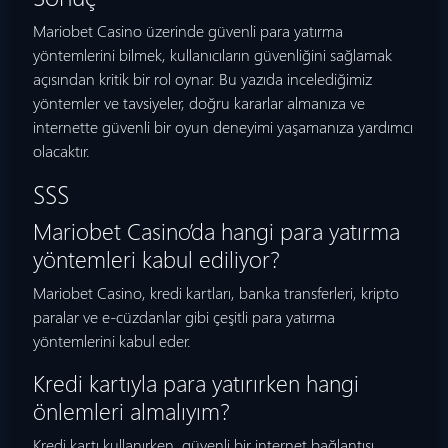
Mariobet Casino üzerinde güvenli para yatırma
yöntemlerini bilmek, kullanıcıların güvenliğini sağlamak
açısından kritik bir rol oynar. Bu yazıda incelediğimiz
yöntemler ve tavsiyeler, doğru kararlar almanıza ve
internette güvenli bir oyun deneyimi yaşamanıza yardımcı
olacaktır.
SSS
Mariobet Casino’da hangi para yatırma
yöntemleri kabul ediliyor?
Mariobet Casino, kredi kartları, banka transferleri, kripto
paralar ve e-cüzdanlar gibi çeşitli para yatırma
yöntemlerini kabul eder.
Kredi kartıyla para yatırırken hangi
önlemleri almalıyım?
Kredi kartı kullanırken, güvenli bir internet bağlantısı