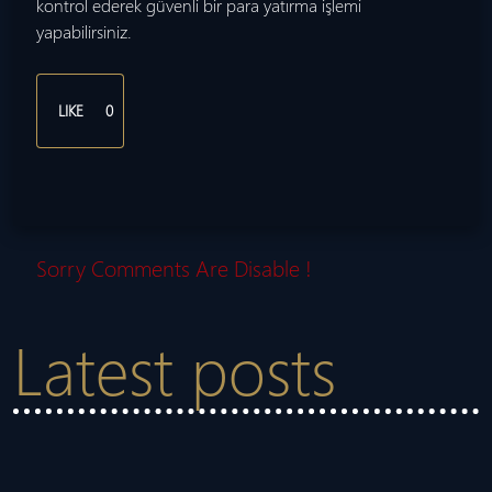
kontrol ederek güvenli bir para yatırma işlemi
yapabilirsiniz.
LIKE
0
Sorry Comments Are Disable !
Latest posts