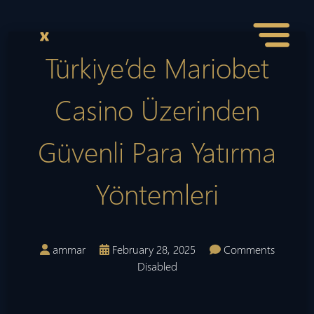
Türkiye’de Mariobet
Casino Üzerinden
Güvenli Para Yatırma
Yöntemleri
ammar
February 28, 2025
Comments
Disabled