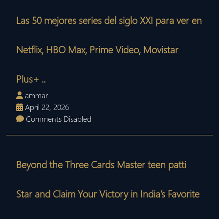
Las 50 mejores series del siglo XXI para ver en
Netflix, HBO Max, Prime Video, Movistar
Plus+ ..
ammar
April 22, 2026
Comments Disabled
Beyond the Three Cards Master teen patti
Star and Claim Your Victory in India’s Favorite