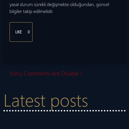
yasal durum sürekli değişmekte olduğundan, güncel
bilgiler takip edilmelidir.
LIKE
0
Sorry Comments Are Disable !
Latest posts