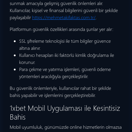
sunmak amacıyla gelişmiş güvenlik önlemleri alır.
Kullanıcılar, kişisel ve finansal bilgilerini güvenli bir şekilde
paylaşabilir
https://mehmetakifaktas.com.tr/
.
Platformun güvenlik özellikleri arasında şunlar yer alır:
SSL şifreleme teknolojisi ile tüm bilgiler güvence
altına alınır.
Kullanıcı hesapları iki faktörlü kimlik doğrulama ile
korunur.
Para çekme ve yatırma işlemleri, güvenli ödeme
yöntemleri aracılığıyla gerçekleştirilir.
Bu güvenlik önlemleriyle, kullanıcılar rahat bir şekilde
bahis yapabilir ve işlemlerini gerçekleştirebilir.
1xbet Mobil Uygulaması ile Kesintisiz
Bahis
Mobil uyumluluk, günümüzde online hizmetlerin olmazsa