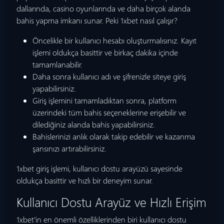
dallarında, casino oyunlarında ve daha birçok alanda
bahis yapma imkanı sunar. Peki 1xbet nasıl çalışır?
Öncelikle bir kullanıcı hesabı oluşturmalısınız. Kayıt
işlemi oldukça basittir ve birkaç dakika içinde
tamamlanabilir.
Daha sonra kullanıcı adı ve şifrenizle siteye giriş
yapabilirsiniz.
Giriş işlemini tamamladıktan sonra, platform
üzerindeki tüm bahis seçeneklerine erişebilir ve
dilediğiniz alanda bahis yapabilirsiniz.
Bahislerinizi anlık olarak takip edebilir ve kazanma
şansınızı artırabilirsiniz.
1xbet giriş işlemi, kullanıcı dostu arayüzü sayesinde
oldukça basittir ve hızlı bir deneyim sunar.
Kullanıcı Dostu Arayüz ve Hızlı Erişim
1xbet’in en önemli özelliklerinden biri kullanıcı dostu