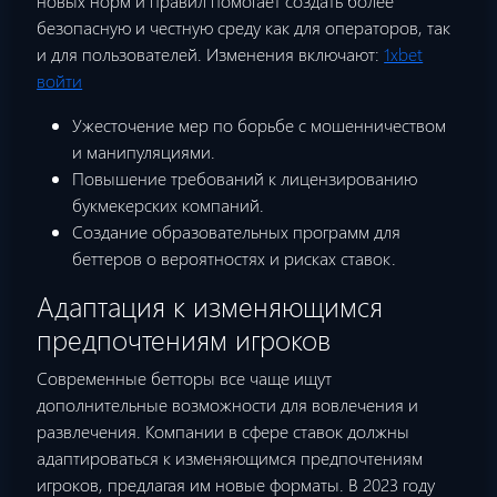
новых норм и правил помогает создать более
безопасную и честную среду как для операторов, так
и для пользователей. Изменения включают:
1xbet
войти
Ужесточение мер по борьбе с мошенничеством
и манипуляциями.
Повышение требований к лицензированию
букмекерских компаний.
Создание образовательных программ для
беттеров о вероятностях и рисках ставок.
Адаптация к изменяющимся
предпочтениям игроков
Современные бетторы все чаще ищут
дополнительные возможности для вовлечения и
развлечения. Компании в сфере ставок должны
адаптироваться к изменяющимся предпочтениям
игроков, предлагая им новые форматы. В 2023 году