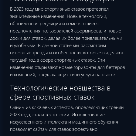
В 2023 году мир спортивных ставок претерпел
значительные изменения. Новые технологии,
обновленная регуляция и изменяющиеся
предпочтения пользователей сформировали новые
доски для ставок, делая их более привлекательными
и удобными. В данной статье мы рассмотрим
основные тренды и особенности, которые выделяют
текущий год в сфере спортивных ставок. Эти
изменения открывают новые горизонты для беттеров
и компаний, предлагающих свои услуги на рынке.
Технологические новшества в
сфере спортивных ставок
Одним из ключевых аспектов, определяющих тренды
2023 года, стали технологии. Использование
искусственного интеллекта и машинного обучения
позволяет сайтам для ставок эффективно