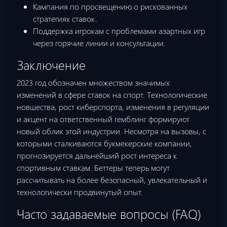
Кампания по просвещению о рискованных
стратегиях ставок.
Поддержка игрокам с проблемами азартных игр
через горячие линии и консультации.
Заключение
2023 год обозначен множеством значимых
изменений в сфере ставок на спорт. Технологические
новшества, рост киберспорта, изменения в регуляции
и акцент на ответственный гемблинг формируют
новый облик этой индустрии. Несмотря на вызовы, с
которыми сталкиваются букмекерские компании,
прогнозируется дальнейший рост интереса к
спортивным ставкам. Беттеры теперь могут
рассчитывать на более безопасный, увлекательный и
технологически продвинутый опыт.
Часто задаваемые вопросы (FAQ)