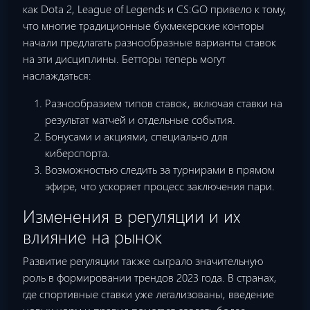
как Dota 2, League of Legends и CS:GO привело к тому,
что многие традиционные букмекерские конторы
начали предлагать разнообразные варианты ставок
на эти дисциплины. Бетторы теперь могут
наслаждаться:
Разнообразием типов ставок, включая ставки на
результат матчей и отдельные события.
Бонусами и акциями, специально для
киберспорта.
Возможностью следить за турнирами в прямом
эфире, что ускоряет процесс заключения пари.
Изменения в регуляции и их
влияние на рынок
Развитие регуляции также сыграло значительную
роль в формировании трендов 2023 года. В странах,
где спортивные ставки уже легализованы, введение