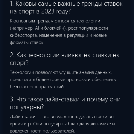
1. Каковы самые важные тренды ставок
на спорт в 2023 году?
К основным трендам относятся технологии
(например, AI и блокчейн), рост популярности
киберспорта, изменения в регуляции и новые
форматы ставок.
2. Как технологии влияют на ставки на
спорт?
Технологии позволяют улучшить анализ данных,
предложить более точные прогнозы и обеспечить
безопасность транзакций.
3. Что такое лайв-ставки и почему они
популярны?
Лайв-ставки — это возможность делать ставки во
время игр. Они популярны благодаря динамике и
вовлеченности пользователей.