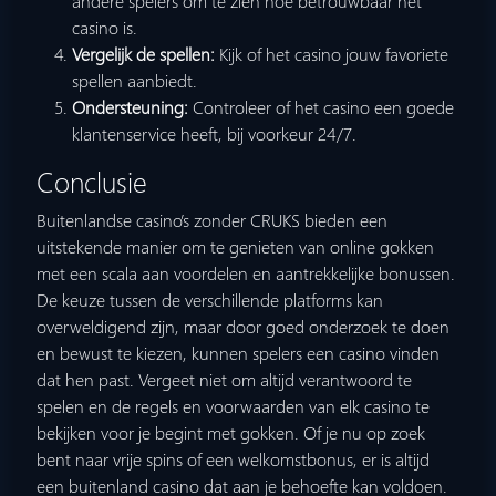
andere spelers om te zien hoe betrouwbaar het
casino is.
Vergelijk de spellen:
Kijk of het casino jouw favoriete
spellen aanbiedt.
Ondersteuning:
Controleer of het casino een goede
klantenservice heeft, bij voorkeur 24/7.
Conclusie
Buitenlandse casino’s zonder CRUKS bieden een
uitstekende manier om te genieten van online gokken
met een scala aan voordelen en aantrekkelijke bonussen.
De keuze tussen de verschillende platforms kan
overweldigend zijn, maar door goed onderzoek te doen
en bewust te kiezen, kunnen spelers een casino vinden
dat hen past. Vergeet niet om altijd verantwoord te
spelen en de regels en voorwaarden van elk casino te
bekijken voor je begint met gokken. Of je nu op zoek
bent naar vrije spins of een welkomstbonus, er is altijd
een buitenland casino dat aan je behoefte kan voldoen.