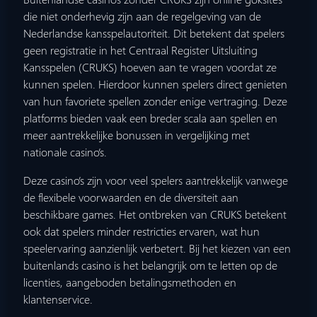
die niet onderhevig zijn aan de regelgeving van de
Nederlandse kansspelautoriteit. Dit betekent dat spelers
geen registratie in het Centraal Register Uitsluiting
Kansspelen (CRUKS) hoeven aan te vragen voordat ze
kunnen spelen. Hierdoor kunnen spelers direct genieten
van hun favoriete spellen zonder enige vertraging. Deze
platforms bieden vaak een breder scala aan spellen en
meer aantrekkelijke bonussen in vergelijking met
nationale casino’s.
Deze casino’s zijn voor veel spelers aantrekkelijk vanwege
de flexibele voorwaarden en de diversiteit aan
beschikbare games. Het ontbreken van CRUKS betekent
ook dat spelers minder restricties ervaren, wat hun
speelervaring aanzienlijk verbetert. Bij het kiezen van een
buitenlands casino is het belangrijk om te letten op de
licenties, aangeboden betalingsmethoden en
klantenservice.