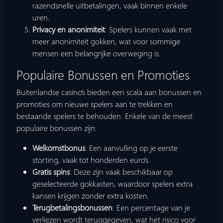
razendsnelle uitbetalingen, vaak binnen enkele
uren.
Privacy en anonimiteit
: Spelers kunnen vaak met
meer anonimiteit gokken, wat voor sommige
mensen een belangrijke overweging is.
Populaire Bonussen en Promoties
Buitenlandse casino’s bieden een scala aan bonussen en
promoties om nieuwe spelers aan te trekken en
bestaande spelers te behouden. Enkele van de meest
populaire bonussen zijn:
Welkomstbonus
: Een aanvulling op je eerste
storting, vaak tot honderden euro’s.
Gratis spins
: Deze zijn vaak beschikbaar op
geselecteerde gokkasten, waardoor spelers extra
kansen krijgen zonder extra kosten.
Terugbetalingsbonussen
: Een percentage van je
verliezen wordt teruggegeven, wat het risico voor