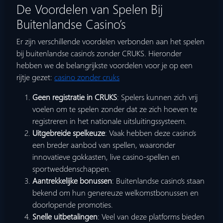
De Voordelen van Spelen Bij
Buitenlandse Casino’s
Er zijn verschillende voordelen verbonden aan het spelen
bij buitenlandse casino’s zonder CRUKS. Hieronder
hebben we de belangrijkste voordelen voor je op een
rijtje gezet:
casino zonder cruks
Geen registratie in CRUKS
: Spelers kunnen zich vrij
voelen om te spelen zonder dat ze zich hoeven te
registreren in het nationale uitsluitingssysteem.
Uitgebreide spelkeuze
: Vaak hebben deze casino’s
een breder aanbod van spellen, waaronder
innovatieve gokkasten, live casino-spellen en
sportweddenschappen.
Aantrekkelijke bonussen
: Buitenlandse casino’s staan
bekend om hun genereuze welkomstbonussen en
doorlopende promoties.
Snelle uitbetalingen
: Veel van deze platforms bieden