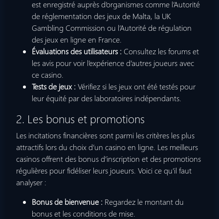
est enregistré auprès d’organismes comme l’Autorité
de réglementation des jeux de Malta, la UK
Gambling Commission ou l’Autorité de régulation
des jeux en ligne en France.
Évaluations des utilisateurs :
Consultez les forums et
les avis pour voir l’expérience d’autres joueurs avec
ce casino.
Tests de jeux :
Vérifiez si les jeux ont été testés pour
leur équité par des laboratoires indépendants.
2. Les bonus et promotions
Les incitations financières sont parmi les critères les plus
attractifs lors du choix d’un casino en ligne. Les meilleurs
casinos offrent des bonus d’inscription et des promotions
régulières pour fidéliser leurs joueurs. Voici ce qu’il faut
analyser :
Bonus de bienvenue :
Regardez le montant du
bonus et les conditions de mise.