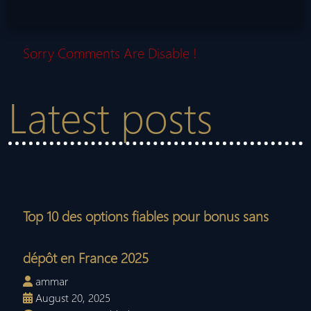
Sorry Comments Are Disable !
Latest posts
Top 10 des options fiables pour bonus sans
dépôt en France 2025
ammar
August 20, 2025