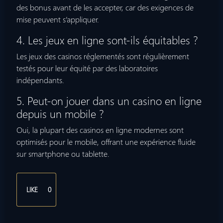
des bonus avant de les accepter, car des exigences de
mise peuvent s’appliquer.
4. Les jeux en ligne sont-ils équitables ?
Les jeux des casinos réglementés sont régulièrement
testés pour leur équité par des laboratoires
indépendants.
5. Peut-on jouer dans un casino en ligne
depuis un mobile ?
Oui, la plupart des casinos en ligne modernes sont
optimisés pour le mobile, offrant une expérience fluide
sur smartphone ou tablette.
LIKE
0