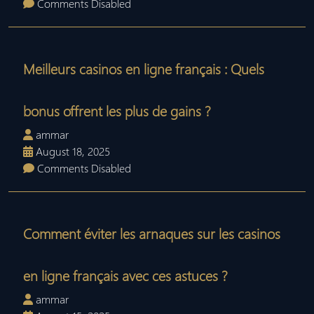
Comments Disabled
Meilleurs casinos en ligne français : Quels
bonus offrent les plus de gains ?
ammar
August 18, 2025
Comments Disabled
Comment éviter les arnaques sur les casinos
en ligne français avec ces astuces ?
ammar