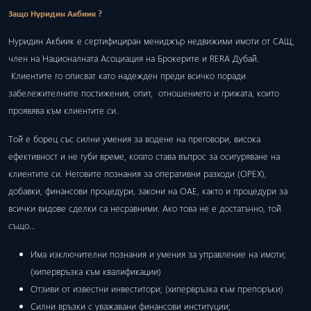
Защо Нуридин Акбиик ?
Нуридин Акбиик е сертифициран мениджър недвижими имоти от САЩ,
член на Националната Асоциация на Брокерите и RERA Дубай.
Клиентите го описват като надежден преди всичко поради
забележителните постижения, опит, отношението и грижата, които
проявява към клиентите си.
Той е борец със силни умения за водене на преговори, висока
ефективност и не губи време, когато става въпрос за осигуряване на
клиентите си. Неговите познания за оперативни разходи (ОРЕХ),
добавки, финансови процедури, закони на ОАЕ, както и процедури за
всички видове сделки са несравними. Ако това не е достатъчно, той
също…
Има изключителни познания и умения за управление на имоти;
(хипервръзка към квалификации)
Отзиви от известни инвеститори; (хипервръзка към препоръки)
Силни връзки с уважавани финансови институции;