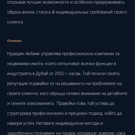
открывая лучшие возможности и особенно придерживаясь
образа жизни, статуса & индивидуальных требований своего
клиента
Относно
Нуридин Акбиик управлява професионално компании за
недвижими имоти, които изпълняват всички функции в
индустрията в Дубай от 2002 г. насам. Той печели своята
репутация отдавайки се на решаването на проблемите на
своите клиенти, като обръща голямо внимание на детайлите
и техните изискванията. Правейки това, той успява да
структурира професионален и прецизен подход, който да
намери успех. Неговите индивидуални методи и
задълбочено познаване на пазара, изграждат доверие сред