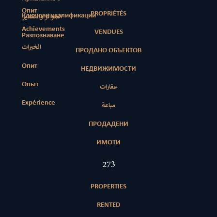
Опит
PROPRIÉTÉS
Ключови квалификации
الجوائز والتقدير
Achievements
VENDUES
Разпознаване
الخبرات
ПРОДАНО ОБЪЕКТОВ
Опит
НЕДВИЖИМОСТИ
Опыт
عقارات
Expérience
مباعة
ПРОДАДЕНИ
ИМОТИ
390
PROPERTIES
RENTED