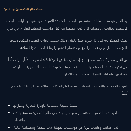
لماذا يختار المتعاملون نور الدين
نور الدين هو مدير عقارات معتمد من الولايات المتحدة الأمريكية، وعضو في الرابطة الوطنية
للوسطاء العقاريين، بالإضافة إلى كونه معتمدًا من قبل مؤسسة التنظيم العقاري في دبي
يصفه العملاء بأنه قبل كل شيءٍ جديرٌ بالثقة، وذلك بسبب إنجازاته العديدة اللافتة، وسجله
المهني الممتاز، وموقفه المتواضع، والاهتمام الدقيق والرعاية التي يبديها لعملائه.
نور الدين محاربٌ حكيم، يتمتع بمهارات تفاوضية قوية، وكفاءة عالية، ولا يتلكأ أو يتوانى أبداً
في تقديم خدماته لعملائه. وتعد معرفته عميقة ومتفردة بالنفقات التشغيلية للعقارات،
وإضافاتها، وإجراءات التمويل، وقوانين دولة الإمارات
العربية المتحدة، والإجراءات المتعلقة بجميع أنواع الصفقات. وبالإضافة إلى ذلك كله، فهو
أيضاً
يمتلك معرفة استثنائية بالإدارة العقارية ومهاراتها
لديه شهادات من مستثمرين معروفين جيداً في عالم الأعمال؛ مدعمة بالأدلة
والإثباتات
لديه صلات وعلاقات قوية مع مؤسسات تمويلية ذات سمعة ومصداقية عالية؛