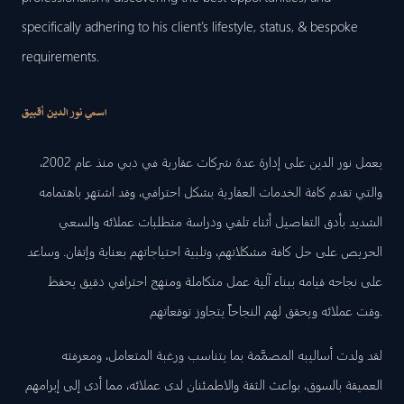
specifically adhering to his client’s lifestyle, status, & bespoke
requirements.
اسمي نور الدين أقبيق
يعمل نور الدين على إدارة عدة شركات عقارية في دبي منذ عام 2002،
والتي تقدم كافة الخدمات العقارية بشكل احترافي، وقد اشتهر باهتمامه
الشديد بأدق التفاصيل أثناء تلقي ودراسة متطلبات عملائه والسعي
الحريص على حل كافة مشكلاتهم، وتلبية احتياجاتهم بعناية وإتقان. وساعد
على نجاحه قيامه ببناء آلية عمل متكاملة ومنهج احترافي دقيق يحفظ
وقت عملائه ويحقق لهم النجاحاً يتجاوز توقعاتهم.
لقد ولدت أساليبه المصمَّمة بما يتناسب ورغبة المتعامل، ومعرفته
العميقة بالسوق، بواعث الثقة والاطمئنان لدى عملائه، مما أدى إلى إبرامهم