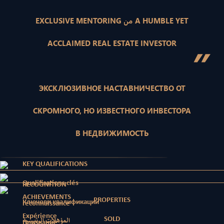
EXCLUSIVE MENTORING من A HUMBLE YET
ACCLAIMED REAL ESTATE INVESTOR
”
ЭКСКЛЮЗИВНОЕ НАСТАВНИЧЕСТВО ОТ
СКРОМНОГО, НО ИЗВЕСТНОГО ИНВЕСТОРА
В НЕДВИЖИМОСТЬ
KEY QUALIFICATIONS
Qualifications clés
RECOGNITION
ACHIEVEMENTS
PROPERTIES
Ключови квалификации
reconnaissance
Expérience
SOLD
المؤهلات الرئيسية
Признание