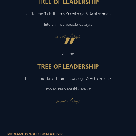
TREE OF LEADERSHIP
Is a Lifetime Task. It turns Knowledge & Achievements
Into an Irreplaceable Catalyst
”
Noureddin Akbiyik
ماء The
TREE OF LEADERSHIP
Is a Lifetime Task. It turn Knowladge & Achievments
Into an Irreplaceabl Catalyst
Noureddin Akbiyik
MY NAME IS NOUREDDIN AKBIYIK