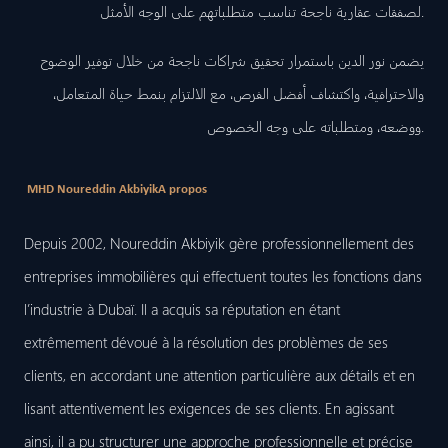
لصفقات عقارية ناجحة تناسب متطلباتهم على الوجه الأمثل.
يضمن نور الدين باستمرار تحقيق شراكات ناجحة من خلال توفير الوضوح
والاحترافية، واكتشاف أفضل الفرص، مع الالتزام بنمط حياة المتعامل،
ووضعه، ومتطلباته على وجه الخصوص.
MHD Noureddin Akbiyik
A propos
Depuis 2002, Noureddin Akbiyik gère professionnellement des
entreprises immobilières qui effectuent toutes les fonctions dans
l’industrie à Dubaï. Il a acquis sa réputation en étant
extrêmement dévoué à la résolution des problèmes de ses
clients, en accordant une attention particulière aux détails et en
lisant attentivement les exigences de ses clients. En agissant
ainsi, il a pu structurer une approche professionnelle et précise