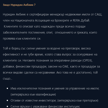
Защо Нуридин Акбиик ?
Нуридин Акбиик е сертифициран мениджър недвижими имоти от САЩ,
член на Националната Асоциация на Брокерите и RERA Дубай.
Клиентите го описват като надежден преди всичко поради
забележителните постижения, опит, отношението и грижата, които
проявява към клиентите си.
Той е борец със силни умения за водене на преговори, висока
ефективност и не губи време, когато става въпрос за осигуряване на
клиентите си. Неговите познания за оперативни разходи (ОРЕХ),
добавки, финансови процедури, закони на ОАЕ, както и процедури за
всички видове сделки са несравними. Ако това не е достатъчно, той
също…
Има изключителни познания и умения за управление на имоти;
(хипервръзка към квалификации)
Отзиви от известни инвеститори; (хипервръзка към препоръки)
Силни връзки с уважавани финансови институции;