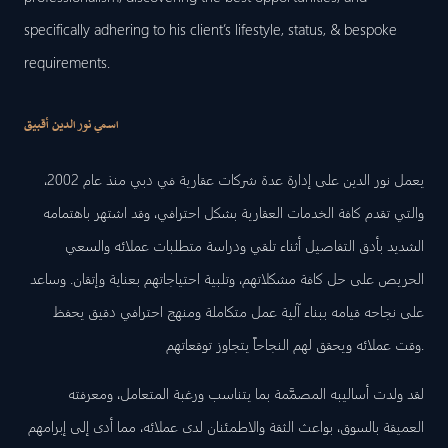
specifically adhering to his client’s lifestyle, status, & bespoke
requirements.
اسمي نور الدين أقبيق
يعمل نور الدين على إدارة عدة شركات عقارية في دبي منذ عام 2002،
والتي تقدم كافة الخدمات العقارية بشكل احترافي، وقد اشتهر باهتمامه
الشديد بأدق التفاصيل أثناء تلقي ودراسة متطلبات عملائه والسعي
الحريص على حل كافة مشكلاتهم، وتلبية احتياجاتهم بعناية وإتقان. وساعد
على نجاحه قيامه ببناء آلية عمل متكاملة ومنهج احترافي دقيق يحفظ
وقت عملائه ويحقق لهم النجاحاً يتجاوز توقعاتهم.
لقد ولدت أساليبه المصمَّمة بما يتناسب ورغبة المتعامل، ومعرفته
العميقة بالسوق، بواعث الثقة والاطمئنان لدى عملائه، مما أدى إلى إبرامهم