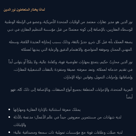
لماذا يختار المتعاملون نور الدين
نور الدين هو مدير عقارات معتمد من الولايات المتحدة الأمريكية، وعضو في الرابطة الوطنية
للوسطاء العقاريين، بالإضافة إلى كونه معتمدًا من قبل مؤسسة التنظيم العقاري في دبي
يصفه العملاء بأنه قبل كل شيءٍ جديرٌ بالثقة، وذلك بسبب إنجازاته العديدة اللافتة، وسجله
المهني الممتاز، وموقفه المتواضع، والاهتمام الدقيق والرعاية التي يبديها لعملائه.
نور الدين محاربٌ حكيم، يتمتع بمهارات تفاوضية قوية، وكفاءة عالية، ولا يتلكأ أو يتوانى أبداً
في تقديم خدماته لعملائه. وتعد معرفته عميقة ومتفردة بالنفقات التشغيلية للعقارات،
وإضافاتها، وإجراءات التمويل، وقوانين دولة الإمارات
العربية المتحدة، والإجراءات المتعلقة بجميع أنواع الصفقات. وبالإضافة إلى ذلك كله، فهو
أيضاً
يمتلك معرفة استثنائية بالإدارة العقارية ومهاراتها
لديه شهادات من مستثمرين معروفين جيداً في عالم الأعمال؛ مدعمة بالأدلة
والإثباتات
لديه صلات وعلاقات قوية مع مؤسسات تمويلية ذات سمعة ومصداقية عالية؛