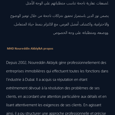
لصفقات عقارية ناجحة تناسب متطلباتهم على الوجه الأمثل.
يضمن نور الدين باستمرار تحقيق شراكات ناجحة من خلال توفير الوضوح
والاحترافية، واكتشاف أفضل الفرص، مع الالتزام بنمط حياة المتعامل،
ووضعه، ومتطلباته على وجه الخصوص.
MHD Noureddin Akbiyik
A propos
Depuis 2002, Noureddin Akbiyik gère professionnellement des
entreprises immobilières qui effectuent toutes les fonctions dans
l’industrie à Dubaï. Il a acquis sa réputation en étant
extrêmement dévoué à la résolution des problèmes de ses
clients, en accordant une attention particulière aux détails et en
lisant attentivement les exigences de ses clients. En agissant
ainsi, il a pu structurer une approche professionnelle et précise