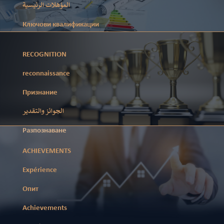
المؤهلات الرئيسية
Ключови квалификации
RECOGNITION
reconnaissance
Признание
الجوائز والتقدير
Разпознаване
ACHIEVEMENTS
Expérience
Опит
Achievements