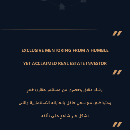
”
EXCLUSIVE MENTORING FROM A HUMBLE
YET ACCLAIMED REAL ESTATE INVESTOR
”
إرشاد دقيق وحصري من مستثمر عقاري خبيرٍ
ومتواضع، مع سجلٍ حافلٍ بانجازاته الاستثمارية والتي
تشكل خير شاهدٍ على تألقه
”