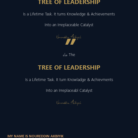
TREE OF LEADERSHIP
Is a Lifetime Task. It turns Knowledge & Achievements
Into an Irreplaceable Catalyst
”
Noureddin Akbiyik
ماء The
TREE OF LEADERSHIP
Is a Lifetime Task. It turn Knowladge & Achievments
Into an Irreplaceabl Catalyst
Noureddin Akbiyik
MY NAME IS NOUREDDIN AKBIYIK