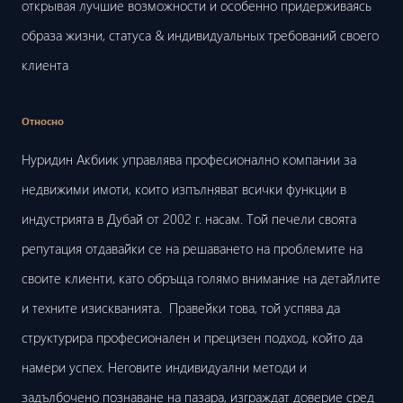
открывая лучшие возможности и особенно придерживаясь
образа жизни, статуса & индивидуальных требований своего
клиента
Относно
Нуридин Акбиик управлява професионално компании за
недвижими имоти, които изпълняват всички функции в
индустрията в Дубай от 2002 г. насам. Той печели своята
репутация отдавайки се на решаването на проблемите на
своите клиенти, като обръща голямо внимание на детайлите
и техните изискванията. Правейки това, той успява да
структурира професионален и прецизен подход, който да
намери успех. Неговите индивидуални методи и
задълбочено познаване на пазара, изграждат доверие сред