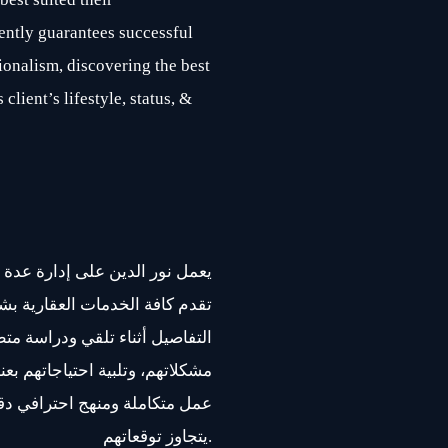
ently guarantees successful
ionalism, discovering the best
client’s lifestyle, status, &
تقدم كافة الخدمات العقارية بش
التفاصيل أثناء تلقي ودراسة م
مشكلاتهم، وتلبية احتياجاتهم بعنا
عمل متكاملة ومنهج احترافي دق
يتجاوز توقعاتهم.