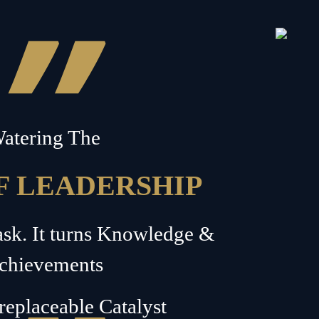
”
atering The
F LEADERSHIP
Task. It turns Knowledge &
chievements
rreplaceable Catalyst