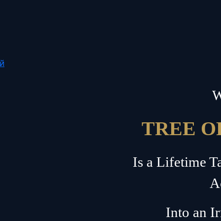
ий
W
TREE O
Is a Lifetime 
A
Into an I