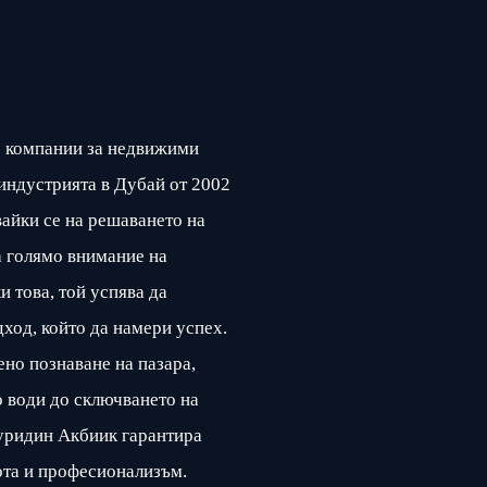
 компании за недвижими
индустрията в Дубай от 2002
вайки се на решаването на
а голямо внимание на
и това, той успява да
ход, който да намери успех.
но познаване на пазара,
о води до сключването на
уридин Акбиик гарантира
ота и професионализъм.