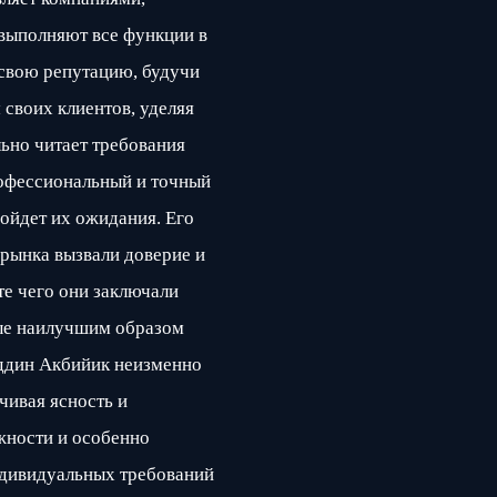
выполняют все функции в
 свою репутацию, будучи
своих клиентов, уделяя
ьно читает требования
профессиональный и точный
зойдет их ожидания. Его
рынка вызвали доверие и
те чего они заключали
ые наилучшим образом
еддин Акбийик неизменно
чивая ясность и
жности и особенно
ндивидуальных требований