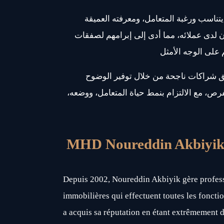
 يتناسب ورغبة المتعامل، ومعرفته العميقة
ن لدى عملائه، مما أدى إلى إبرامهم لصفقات
ق شراكات ناجحة من خلال توفير الوضوح
فرص، مع الالتزام بنمط حياة المتعامل، ووضعه
MHD Noureddin Akbiyi
Depuis 2002, Noureddin Akbiyik gère profess
immobilières qui effectuent toutes les fonctio
a acquis sa réputation en étant extrêmement d