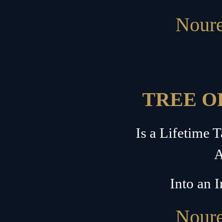
Noure
TREE O
Is a Lifetime 
A
Into an I
Noure