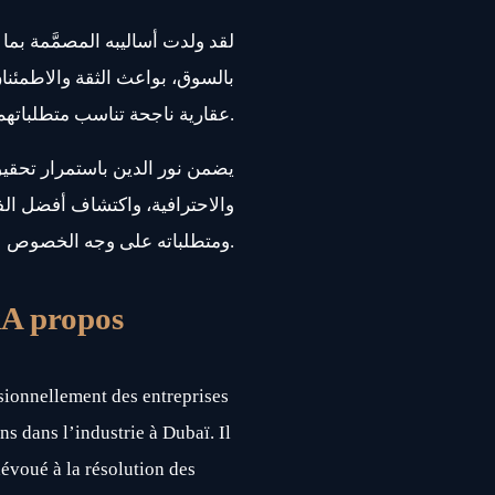
لقد ولدت أساليبه المصمَّمة بما
بالسوق، بواعث الثقة والاطمئنا
عقارية ناجحة تناسب متطلباتهم على الوجه الأمثل.
يضمن نور الدين باستمرار تحقي
والاحترافية، واكتشاف أفضل ال،
ومتطلباته على وجه الخصوص.
k
A propos
ionnellement des entreprises
ns dans l’industrie à Dubaï. Il
évoué à la résolution des