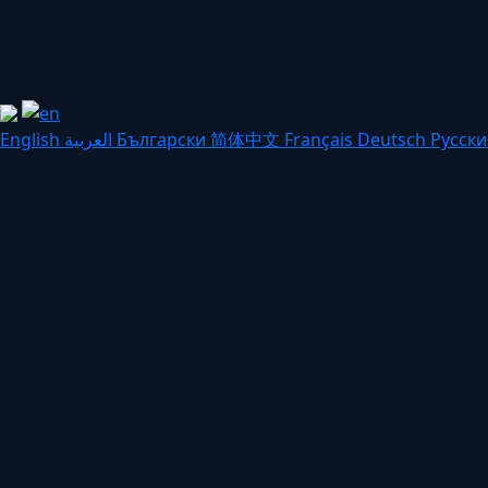
English
العربية
Български
简体中文
Français
Deutsch
Русск