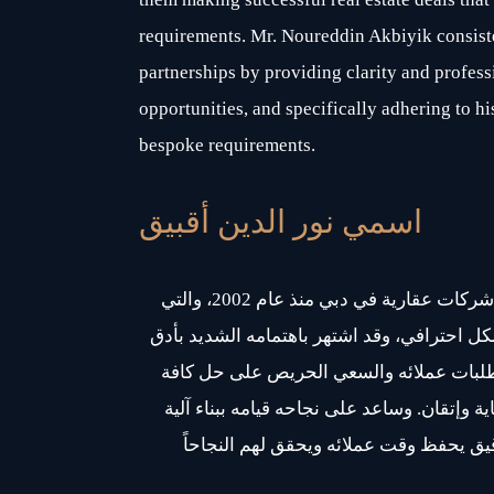
requirements. Mr. Noureddin Akbiyik consist
partnerships by providing clarity and profess
opportunities, and specifically adhering to his 
bespoke requirements.
اسمي نور الدين أقبيق
يعمل نور الدين على إدارة عدة شركات عقارية في دبي منذ عام 2002، والتي
كل احترافي، وقد اشتهر باهتمامه الشديد بأدق
تطلبات عملائه والسعي الحريص على حل كافة
ية وإتقان. وساعد على نجاحه قيامه ببناء آلية
يق يحفظ وقت عملائه ويحقق لهم النجاحاً