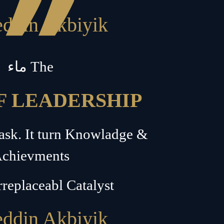
”
ddin Akbiyik
ماء The
F LEADERSHIP
Task. It turn Knowladge &
chievments
rreplaceabl Catalyst
ddin Akbiyik