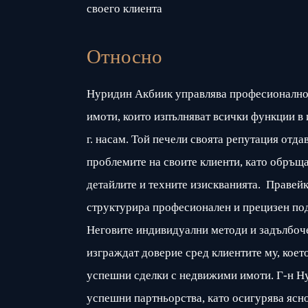
своего клиента
Относно
Нуридин Акбиик управлява професионално
имоти, които изпълняват всички функции в 
г. насам. Той печели своята репутация отда
проблемите на своите клиенти, като обръщ
детайлите и техните изискванията. Правейк
структурира професионален и прецизен под
Неговите индивидуални методи и задълбоче
изграждат доверие сред клиентите му, коет
успешни сделки с недвижими имоти. Г-н Н
успешни партньорства, като осигурява ясн