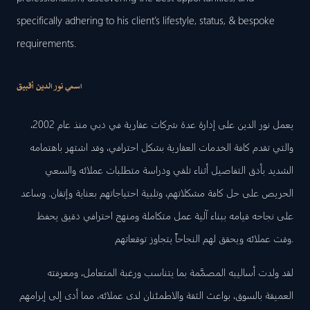
specifically adhering to his client’s lifestyle, status, & bespoke
requirements.
اسمي نور الدين أقبيق
يعمل نور الدين على إدارة عدة شركات عقارية في دبي منذ عام 2002،
والتي تقدم كافة الخدمات العقارية بشكل احترافي، وقد اشتهر باهتمامه
الشديد بأدق التفاصيل أثناء تلقي ودراسة متطلبات عملائه والسعي
الحريص على حل كافة مشكلاتهم، وتلبية احتياجاتهم بعناية وإتقان. وساعد
على نجاحه قيامه ببناء آلية عمل متكاملة ومنهج احترافي دقيق يحفظ
وقت عملائه ويحقق لهم النجاحاً يتجاوز توقعاتهم.
لقد ولدت أساليبه المصمَّمة بما يتناسب ورغبة المتعامل، ومعرفته
العميقة بالسوق، بواعث الثقة والاطمئنان لدى عملائه، مما أدى إلى إبرامهم