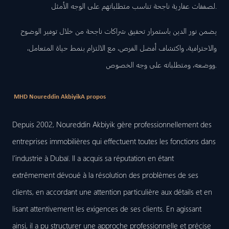
لصفقات عقارية ناجحة تناسب متطلباتهم على الوجه الأمثل.
يضمن نور الدين باستمرار تحقيق شراكات ناجحة من خلال توفير الوضوح
والاحترافية، واكتشاف أفضل الفرص، مع الالتزام بنمط حياة المتعامل،
ووضعه، ومتطلباته على وجه الخصوص.
MHD Noureddin Akbiyik
A propos
Depuis 2002, Noureddin Akbiyik gère professionnellement des
entreprises immobilières qui effectuent toutes les fonctions dans
l’industrie à Dubaï. Il a acquis sa réputation en étant
extrêmement dévoué à la résolution des problèmes de ses
clients, en accordant une attention particulière aux détails et en
lisant attentivement les exigences de ses clients. En agissant
ainsi, il a pu structurer une approche professionnelle et précise