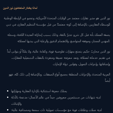
لماذا يختار المتعاملون نور الدين
نور الدين هو مدير عقارات معتمد من الولايات المتحدة الأمريكية، وعضو في الرابطة الوطنية
للوسطاء العقاريين، بالإضافة إلى كونه معتمدًا من قبل مؤسسة التنظيم العقاري في دبي
يصفه العملاء بأنه قبل كل شيءٍ جديرٌ بالثقة، وذلك بسبب إنجازاته العديدة اللافتة، وسجله
المهني الممتاز، وموقفه المتواضع، والاهتمام الدقيق والرعاية التي يبديها لعملائه.
نور الدين محاربٌ حكيم، يتمتع بمهارات تفاوضية قوية، وكفاءة عالية، ولا يتلكأ أو يتوانى أبداً
في تقديم خدماته لعملائه. وتعد معرفته عميقة ومتفردة بالنفقات التشغيلية للعقارات،
وإضافاتها، وإجراءات التمويل، وقوانين دولة الإمارات
العربية المتحدة، والإجراءات المتعلقة بجميع أنواع الصفقات. وبالإضافة إلى ذلك كله، فهو
أيضاً
يمتلك معرفة استثنائية بالإدارة العقارية ومهاراتها
لديه شهادات من مستثمرين معروفين جيداً في عالم الأعمال؛ مدعمة بالأدلة
والإثباتات
لديه صلات وعلاقات قوية مع مؤسسات تمويلية ذات سمعة ومصداقية عالية؛