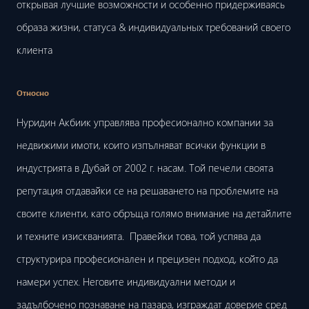
открывая лучшие возможности и особенно придерживаясь
образа жизни, статуса & индивидуальных требований своего
клиента
Относно
Нуридин Акбиик управлява професионално компании за
недвижими имоти, които изпълняват всички функции в
индустрията в Дубай от 2002 г. насам. Той печели своята
репутация отдавайки се на решаването на проблемите на
своите клиенти, като обръща голямо внимание на детайлите
и техните изискванията. Правейки това, той успява да
структурира професионален и прецизен подход, който да
намери успех. Неговите индивидуални методи и
задълбочено познаване на пазара, изграждат доверие сред