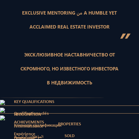
EXCLUSIVE MENTORING من A HUMBLE YET
ACCLAIMED REAL ESTATE INVESTOR
”
ЭКСКЛЮЗИВНОЕ НАСТАВНИЧЕСТВО ОТ
СКРОМНОГО, НО ИЗВЕСТНОГО ИНВЕСТОРА
В НЕДВИЖИМОСТЬ
KEY QUALIFICATIONS
Qualifications clés
RECOGNITION
ACHIEVEMENTS
PROPERTIES
Ключови квалификации
reconnaissance
Expérience
SOLD
المؤهلات الرئيسية
Признание