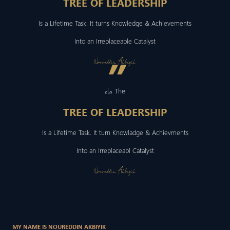
TREE OF LEADERSHIP
Is a Lifetime Task. It turns Knowledge & Achievements
Into an Irreplaceable Catalyst
”
Noureddin Akbiyik
ماء The
TREE OF LEADERSHIP
Is a Lifetime Task. It turn Knowladge & Achievments
Into an Irreplaceabl Catalyst
Noureddin Akbiyik
MY NAME IS NOUREDDIN AKBIYIK