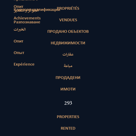
Опит
PROPRIÉTÉS
Ключови квалификации
الجوائز والتقدير
Achievements
VENDUES
Разпознаване
الخبرات
ПРОДАНО ОБЪЕКТОВ
Опит
НЕДВИЖИМОСТИ
Опыт
عقارات
Expérience
مباعة
ПРОДАДЕНИ
ИМОТИ
417
PROPERTIES
RENTED