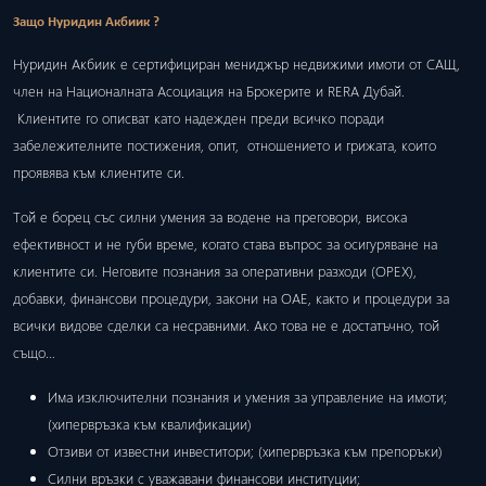
Защо Нуридин Акбиик ?
Нуридин Акбиик е сертифициран мениджър недвижими имоти от САЩ,
член на Националната Асоциация на Брокерите и RERA Дубай.
Клиентите го описват като надежден преди всичко поради
забележителните постижения, опит, отношението и грижата, които
проявява към клиентите си.
Той е борец със силни умения за водене на преговори, висока
ефективност и не губи време, когато става въпрос за осигуряване на
клиентите си. Неговите познания за оперативни разходи (ОРЕХ),
добавки, финансови процедури, закони на ОАЕ, както и процедури за
всички видове сделки са несравними. Ако това не е достатъчно, той
също…
Има изключителни познания и умения за управление на имоти;
(хипервръзка към квалификации)
Отзиви от известни инвеститори; (хипервръзка към препоръки)
Силни връзки с уважавани финансови институции;