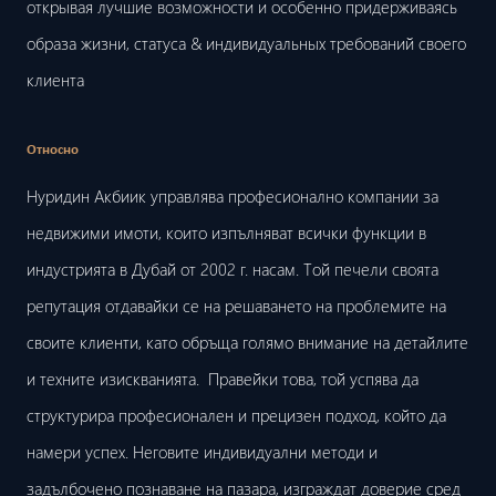
открывая лучшие возможности и особенно придерживаясь
образа жизни, статуса & индивидуальных требований своего
клиента
Относно
Нуридин Акбиик управлява професионално компании за
недвижими имоти, които изпълняват всички функции в
индустрията в Дубай от 2002 г. насам. Той печели своята
репутация отдавайки се на решаването на проблемите на
своите клиенти, като обръща голямо внимание на детайлите
и техните изискванията. Правейки това, той успява да
структурира професионален и прецизен подход, който да
намери успех. Неговите индивидуални методи и
задълбочено познаване на пазара, изграждат доверие сред