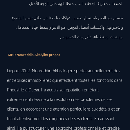
لصفقات عقارية ناجحة تناسب متطلباتهم على الوجه الأمثل.
يضمن نور الدين باستمرار تحقيق شراكات ناجحة من خلال توفير الوضوح
والاحترافية، واكتشاف أفضل الفرص، مع الالتزام بنمط حياة المتعامل،
ووضعه، ومتطلباته على وجه الخصوص.
MHD Noureddin Akbiyik
A propos
Depuis 2002, Noureddin Akbiyik gère professionnellement des
entreprises immobilières qui effectuent toutes les fonctions dans
l’industrie à Dubaï. Il a acquis sa réputation en étant
extrêmement dévoué à la résolution des problèmes de ses
clients, en accordant une attention particulière aux détails et en
lisant attentivement les exigences de ses clients. En agissant
ainsi, il a pu structurer une approche professionnelle et précise