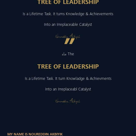
TREE OF LEADERSHIP
Is a Lifetime Task. It turns Knowledge & Achievements
Into an Irreplaceable Catalyst
”
Noureddin Akbiyik
ماء The
TREE OF LEADERSHIP
Is a Lifetime Task. It turn Knowladge & Achievments
Into an Irreplaceabl Catalyst
Noureddin Akbiyik
MY NAME IS NOUREDDIN AKBIYIK