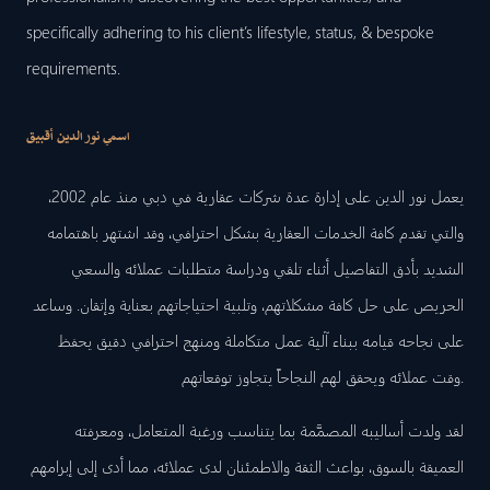
specifically adhering to his client’s lifestyle, status, & bespoke
requirements.
اسمي نور الدين أقبيق
يعمل نور الدين على إدارة عدة شركات عقارية في دبي منذ عام 2002،
والتي تقدم كافة الخدمات العقارية بشكل احترافي، وقد اشتهر باهتمامه
الشديد بأدق التفاصيل أثناء تلقي ودراسة متطلبات عملائه والسعي
الحريص على حل كافة مشكلاتهم، وتلبية احتياجاتهم بعناية وإتقان. وساعد
على نجاحه قيامه ببناء آلية عمل متكاملة ومنهج احترافي دقيق يحفظ
وقت عملائه ويحقق لهم النجاحاً يتجاوز توقعاتهم.
لقد ولدت أساليبه المصمَّمة بما يتناسب ورغبة المتعامل، ومعرفته
العميقة بالسوق، بواعث الثقة والاطمئنان لدى عملائه، مما أدى إلى إبرامهم