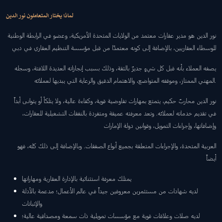
لماذا يختار المتعاملون نور الدين
نور الدين هو مدير عقارات معتمد من الولايات المتحدة الأمريكية، وعضو في الرابطة الوطنية
للوسطاء العقاريين، بالإضافة إلى كونه معتمدًا من قبل مؤسسة التنظيم العقاري في دبي
يصفه العملاء بأنه قبل كل شيءٍ جديرٌ بالثقة، وذلك بسبب إنجازاته العديدة اللافتة، وسجله
المهني الممتاز، وموقفه المتواضع، والاهتمام الدقيق والرعاية التي يبديها لعملائه.
نور الدين محاربٌ حكيم، يتمتع بمهارات تفاوضية قوية، وكفاءة عالية، ولا يتلكأ أو يتوانى أبداً
في تقديم خدماته لعملائه. وتعد معرفته عميقة ومتفردة بالنفقات التشغيلية للعقارات،
وإضافاتها، وإجراءات التمويل، وقوانين دولة الإمارات
العربية المتحدة، والإجراءات المتعلقة بجميع أنواع الصفقات. وبالإضافة إلى ذلك كله، فهو
أيضاً
يمتلك معرفة استثنائية بالإدارة العقارية ومهاراتها
لديه شهادات من مستثمرين معروفين جيداً في عالم الأعمال؛ مدعمة بالأدلة
والإثباتات
لديه صلات وعلاقات قوية مع مؤسسات تمويلية ذات سمعة ومصداقية عالية؛