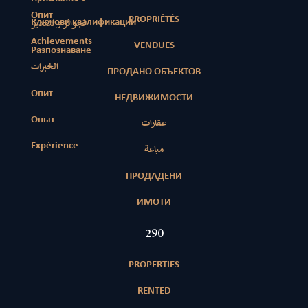
Опит
PROPRIÉTÉS
Ключови квалификации
الجوائز والتقدير
Achievements
VENDUES
Разпознаване
الخبرات
ПРОДАНО ОБЪЕКТОВ
Опит
НЕДВИЖИМОСТИ
Опыт
عقارات
Expérience
مباعة
ПРОДАДЕНИ
ИМОТИ
417
PROPERTIES
RENTED