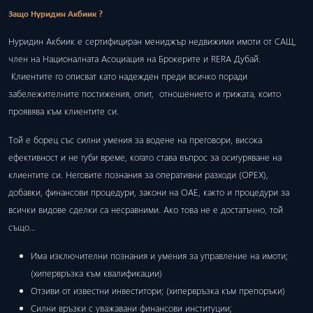
Защо Нуридин Акбиик ?
Нуридин Акбиик е сертифициран мениджър недвижими имоти от САЩ,
член на Националната Асоциация на Брокерите и RERA Дубай.
Клиентите го описват като надежден преди всичко поради
забележителните постижения, опит, отношението и грижата, които
проявява към клиентите си.
Той е борец със силни умения за водене на преговори, висока
ефективност и не губи време, когато става въпрос за осигуряване на
клиентите си. Неговите познания за оперативни разходи (ОРЕХ),
добавки, финансови процедури, закони на ОАЕ, както и процедури за
всички видове сделки са несравними. Ако това не е достатъчно, той
също…
Има изключителни познания и умения за управление на имоти;
(хипервръзка към квалификации)
Отзиви от известни инвеститори; (хипервръзка към препоръки)
Силни връзки с уважавани финансови институции;