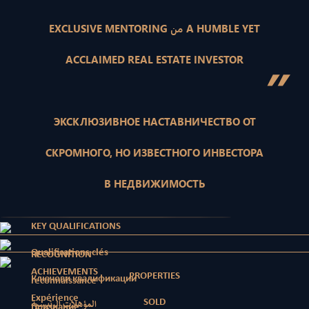
EXCLUSIVE MENTORING من A HUMBLE YET
ACCLAIMED REAL ESTATE INVESTOR
”
ЭКСКЛЮЗИВНОЕ НАСТАВНИЧЕСТВО ОТ
СКРОМНОГО, НО ИЗВЕСТНОГО ИНВЕСТОРА
В НЕДВИЖИМОСТЬ
KEY QUALIFICATIONS
Qualifications clés
RECOGNITION
ACHIEVEMENTS
PROPERTIES
Ключови квалификации
reconnaissance
Expérience
SOLD
المؤهلات الرئيسية
Признание