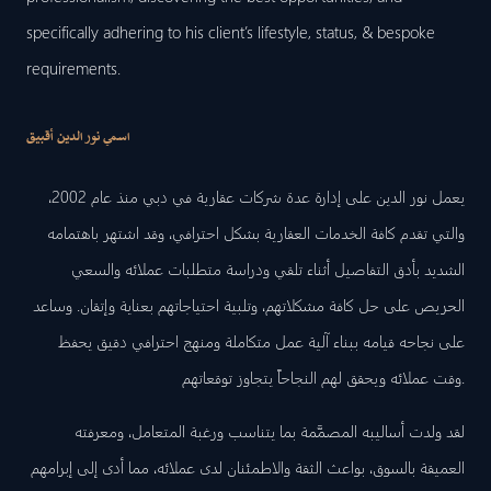
specifically adhering to his client’s lifestyle, status, & bespoke
requirements.
اسمي نور الدين أقبيق
يعمل نور الدين على إدارة عدة شركات عقارية في دبي منذ عام 2002،
والتي تقدم كافة الخدمات العقارية بشكل احترافي، وقد اشتهر باهتمامه
الشديد بأدق التفاصيل أثناء تلقي ودراسة متطلبات عملائه والسعي
الحريص على حل كافة مشكلاتهم، وتلبية احتياجاتهم بعناية وإتقان. وساعد
على نجاحه قيامه ببناء آلية عمل متكاملة ومنهج احترافي دقيق يحفظ
وقت عملائه ويحقق لهم النجاحاً يتجاوز توقعاتهم.
لقد ولدت أساليبه المصمَّمة بما يتناسب ورغبة المتعامل، ومعرفته
العميقة بالسوق، بواعث الثقة والاطمئنان لدى عملائه، مما أدى إلى إبرامهم