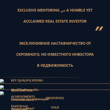
EXCLUSIVE MENTORING من A HUMBLE YET
ACCLAIMED REAL ESTATE INVESTOR
”
ЭКСКЛЮЗИВНОЕ НАСТАВНИЧЕСТВО ОТ
СКРОМНОГО, НО ИЗВЕСТНОГО ИНВЕСТОРА
В НЕДВИЖИМОСТЬ
KEY QUALIFICATIONS
Qualifications clés
RECOGNITION
ACHIEVEMENTS
PROPERTIES
Ключови квалификации
reconnaissance
Expérience
SOLD
المؤهلات الرئيسية
Признание