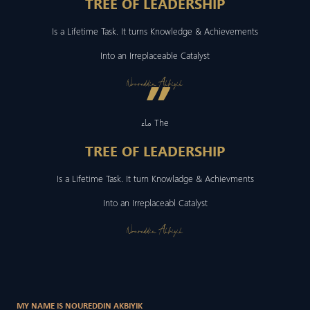
TREE OF LEADERSHIP
Is a Lifetime Task. It turns Knowledge & Achievements
Into an Irreplaceable Catalyst
”
Noureddin Akbiyik
ماء The
TREE OF LEADERSHIP
Is a Lifetime Task. It turn Knowladge & Achievments
Into an Irreplaceabl Catalyst
Noureddin Akbiyik
MY NAME IS NOUREDDIN AKBIYIK