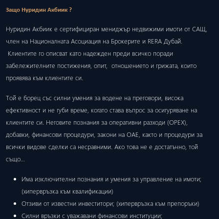
Защо Нуридин Акбиик ?
Нуридин Акбиик е сертифициран мениджър недвижими имоти от САЩ,
член на Националната Асоциация на Брокерите и RERA Дубай.
Клиентите го описват като надежден преди всичко поради
забележителните постижения, опит, отношението и грижата, които
проявява към клиентите си.
Той е борец със силни умения за водене на преговори, висока
ефективност и не губи време, когато става въпрос за осигуряване на
клиентите си. Неговите познания за оперативни разходи (ОРЕХ),
добавки, финансови процедури, закони на ОАЕ, както и процедури за
всички видове сделки са несравними. Ако това не е достатъчно, той
също…
Има изключителни познания и умения за управление на имоти;
(хипервръзка към квалификации)
Отзиви от известни инвеститори; (хипервръзка към препоръки)
Силни връзки с уважавани финансови институции;