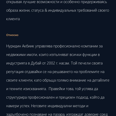
открывая лучшие возможности и особенно придерживаясь
образа жизни, статуса & индивидуальных требований своего
клиента
Относно
Нуридин Акбиик управлява професионално компании за
недвижими имоти, които изпълняват всички функции в
индустрията в Дубай от 2002 г. насам. Той печели своята
репутация отдавайки се на решаването на проблемите на
своите клиенти, като обръща голямо внимание на детайлите
и техните изискванията. Правейки това, той успява да
структурира професионален и прецизен подход, който да
намери успех. Неговите индивидуални методи и
задълбочено познаване на пазара, изграждат доверие сред