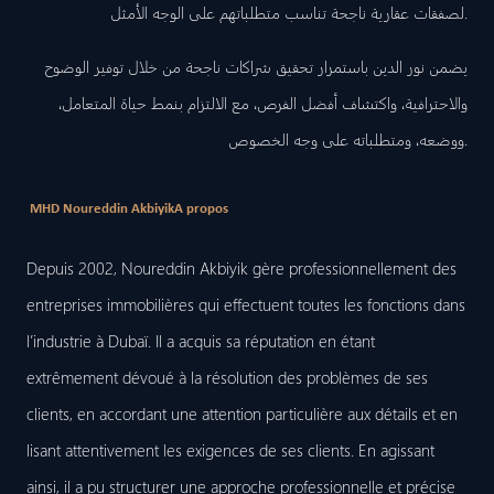
لصفقات عقارية ناجحة تناسب متطلباتهم على الوجه الأمثل.
يضمن نور الدين باستمرار تحقيق شراكات ناجحة من خلال توفير الوضوح
والاحترافية، واكتشاف أفضل الفرص، مع الالتزام بنمط حياة المتعامل،
ووضعه، ومتطلباته على وجه الخصوص.
MHD Noureddin Akbiyik
A propos
Depuis 2002, Noureddin Akbiyik gère professionnellement des
entreprises immobilières qui effectuent toutes les fonctions dans
l’industrie à Dubaï. Il a acquis sa réputation en étant
extrêmement dévoué à la résolution des problèmes de ses
clients, en accordant une attention particulière aux détails et en
lisant attentivement les exigences de ses clients. En agissant
ainsi, il a pu structurer une approche professionnelle et précise