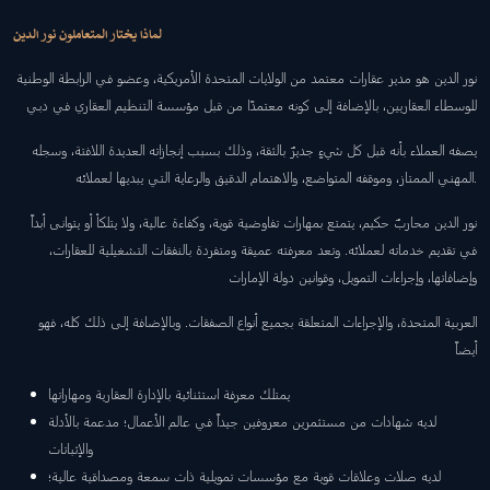
لماذا يختار المتعاملون نور الدين
نور الدين هو مدير عقارات معتمد من الولايات المتحدة الأمريكية، وعضو في الرابطة الوطنية
للوسطاء العقاريين، بالإضافة إلى كونه معتمدًا من قبل مؤسسة التنظيم العقاري في دبي
يصفه العملاء بأنه قبل كل شيءٍ جديرٌ بالثقة، وذلك بسبب إنجازاته العديدة اللافتة، وسجله
المهني الممتاز، وموقفه المتواضع، والاهتمام الدقيق والرعاية التي يبديها لعملائه.
نور الدين محاربٌ حكيم، يتمتع بمهارات تفاوضية قوية، وكفاءة عالية، ولا يتلكأ أو يتوانى أبداً
في تقديم خدماته لعملائه. وتعد معرفته عميقة ومتفردة بالنفقات التشغيلية للعقارات،
وإضافاتها، وإجراءات التمويل، وقوانين دولة الإمارات
العربية المتحدة، والإجراءات المتعلقة بجميع أنواع الصفقات. وبالإضافة إلى ذلك كله، فهو
أيضاً
يمتلك معرفة استثنائية بالإدارة العقارية ومهاراتها
لديه شهادات من مستثمرين معروفين جيداً في عالم الأعمال؛ مدعمة بالأدلة
والإثباتات
لديه صلات وعلاقات قوية مع مؤسسات تمويلية ذات سمعة ومصداقية عالية؛