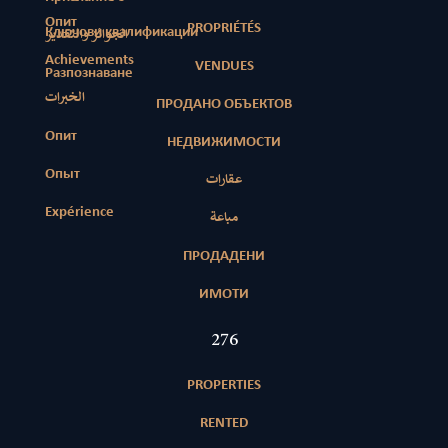
Опит
PROPRIÉTÉS
Ключови квалификации
الجوائز والتقدير
Achievements
VENDUES
Разпознаване
الخبرات
ПРОДАНО ОБЪЕКТОВ
Опит
НЕДВИЖИМОСТИ
Опыт
عقارات
Expérience
مباعة
ПРОДАДЕНИ
ИМОТИ
402
PROPERTIES
RENTED