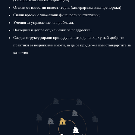
(хипервръзка към квалификации)
Отзиви от известни инвеститори; (хипервръзка към препоръки)
Силни връзки с уважавани финансови институции;
Умения за управление на проблеми;
Находчив и добре обучен екип за поддръжка;
Следва структурирани процедури, изградени върху най-добрите
практики за недвижими имоти, за да се придържа към стандартите за
качество.