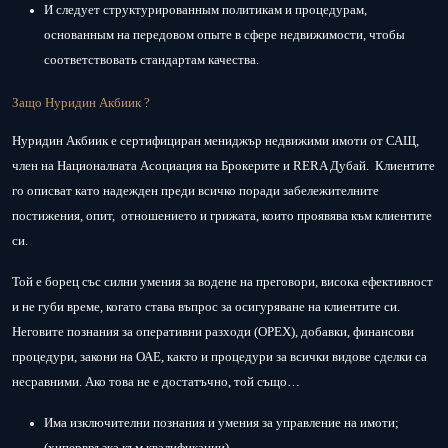
И следует структурированным политикам и процедурам,
основанным на передовом опыте в сфере недвижимости, чтобы
соответствовать стандартам качества.
Защо Нуридин Акбиик ?
Нуридин Акбиик е сертифициран мениджър недвижими имоти от САЩ,
член на Националната Асоциация на Брокерите и RERA Дубай. Клиентите
го описват като надежден преди всичко поради забележителните
постижения, опит, отношението и грижата, които проявява към клиентите
си.
Той е борец със силни умения за водене на преговори, висока ефективност
и не губи време, когато става въпрос за осигуряване на клиентите си.
Неговите познания за оперативни разходи (ОРЕХ), добавки, финансови
процедури, закони на ОАЕ, както и процедури за всички видове сделки са
несравними. Ако това не е достатъчно, той също…
Има изключителни познания и умения за управление на имоти;