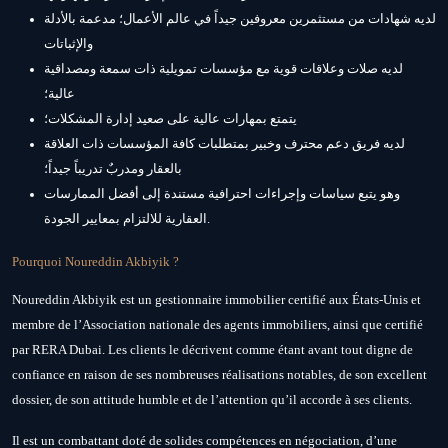
لديه شهادات من مستثمرين معروفين جيداً في عالم الأعمال؛ مدعمة بالأدلة
والإثباتات
لديه صلات وعلاقات قوية مع مؤسسات تمويلية ذات سمعة ومصداقية
عالية؛
يتمتع بمهارات عالية على صعيد إدارة المشكلات؛
لديه فريق دعم محترف وخبير بمتطلبات كافة المؤسسات ذات العلاقة
بالعقار ومدربٌ تدريباً جيداً؛
وهو يتبع سياسات وإجراءات احترافية مستندة إلى أفضل الممارسات
العقارية للالتزام بمعايير الجودة.
Pourquoi Noureddin Akbiyik ?
Noureddin Akbiyik est un gestionnaire immobilier certifié aux États-Unis et
membre de l’Association nationale des agents immobiliers, ainsi que certifié
par RERA Dubai. Les clients le décrivent comme étant avant tout digne de
confiance en raison de ses nombreuses réalisations notables, de son excellent
dossier, de son attitude humble et de l’attention qu’il accorde à ses clients.
Il est un combattant doté de solides compétences en négociation, d’une