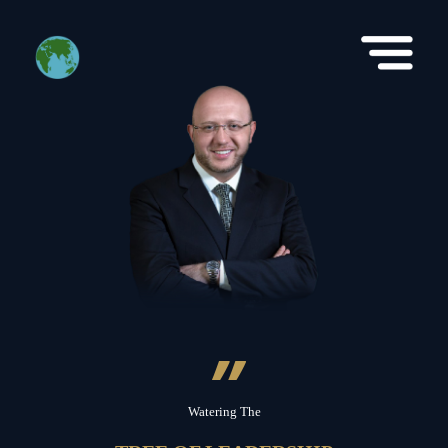
”
Watering The