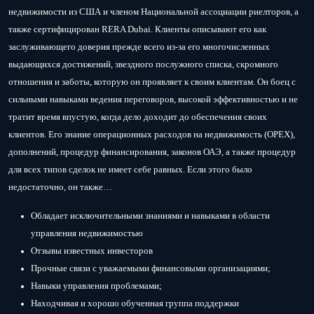
недвижимости из США и членом Национальной ассоциации риелторов, а
также сертифицирован RERA Dubai. Клиенты описывают его как
заслуживающего доверия прежде всего из-за его многочисленных
выдающихся достижений, звездного послужного списка, скромного
отношения и заботы, которую он проявляет к своим клиентам. Он боец ​​с
сильными навыками ведения переговоров, высокой эффективностью и не
тратит время впустую, когда дело доходит до обеспечения своих
клиентов. Его знание операционных расходов на недвижимость (OPEX),
дополнений, процедур финансирования, законов ОАЭ, а также процедур
для всех типов сделок не имеет себе равных. Если этого было
недостаточно, он также…
Обладает исключительными знаниями и навыками в области
управления недвижимостью
Отзывы известных инвесторов
Прочные связи с уважаемыми финансовыми организациями;
Навыки управления проблемами;
Находчивая и хорошо обученная группа поддержки