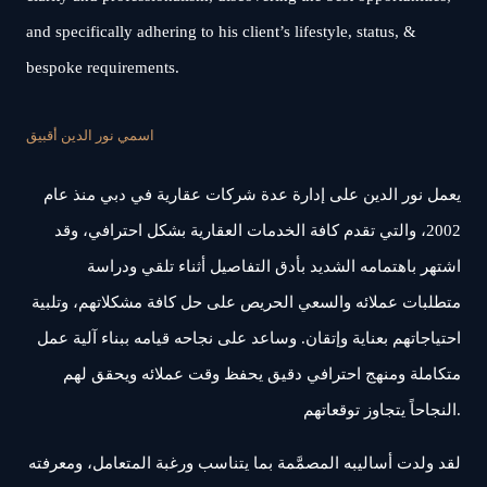
and specifically adhering to his client’s lifestyle, status, &
bespoke requirements.
اسمي نور الدين أقبيق
يعمل نور الدين على إدارة عدة شركات عقارية في دبي منذ عام
2002، والتي تقدم كافة الخدمات العقارية بشكل احترافي، وقد
اشتهر باهتمامه الشديد بأدق التفاصيل أثناء تلقي ودراسة
متطلبات عملائه والسعي الحريص على حل كافة مشكلاتهم، وتلبية
احتياجاتهم بعناية وإتقان. وساعد على نجاحه قيامه ببناء آلية عمل
متكاملة ومنهج احترافي دقيق يحفظ وقت عملائه ويحقق لهم
النجاحاً يتجاوز توقعاتهم.
لقد ولدت أساليبه المصمَّمة بما يتناسب ورغبة المتعامل، ومعرفته