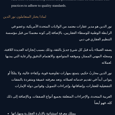
practices to adhere to quality standards.
لماذا يختار المتعاملون نور الدين
نور الدين هو مدير عقارات معتمد من الولايات المتحدة الأمريكية، وعضو في
الرابطة الوطنية للوسطاء العقاريين، بالإضافة إلى كونه معتمدًا من قبل مؤسسة
التنظيم العقاري في دبي
يصفه العملاء بأنه قبل كل شيءٍ جديرٌ بالثقة، وذلك بسبب إنجازاته العديدة اللافتة،
وسجله المهني الممتاز، وموقفه المتواضع، والاهتمام الدقيق والرعاية التي يبديها
لعملائه.
نور الدين محاربٌ حكيم، يتمتع بمهارات تفاوضية قوية، وكفاءة عالية، ولا يتلكأ أو
يتوانى أبداً في تقديم خدماته لعملائه. وتعد معرفته عميقة ومتفردة بالنفقات
التشغيلية للعقارات، وإضافاتها، وإجراءات التمويل، وقوانين دولة الإمارات
العربية المتحدة، والإجراءات المتعلقة بجميع أنواع الصفقات. وبالإضافة إلى ذلك
كله، فهو أيضاً
يمتلك معرفة استثنائية بالإدارة العقارية ومهاراتها