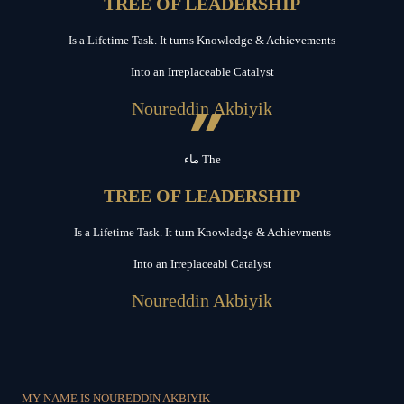
TREE OF LEADERSHIP
Is a Lifetime Task. It turns Knowledge & Achievements
Into an Irreplaceable Catalyst
”
Noureddin Akbiyik
ماء The
TREE OF LEADERSHIP
Is a Lifetime Task. It turn Knowladge & Achievments
Into an Irreplaceabl Catalyst
Noureddin Akbiyik
MY NAME IS NOUREDDIN AKBIYIK