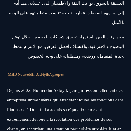
العميقة بالسوق، بواعث الثقة والاطمئنان لدى عملائه، مما أدى
إلى إبرامهم لصفقات عقارية ناجحة تناسب متطلباتهم على الوجه
الأمثل.
يضمن نور الدين باستمرار تحقيق شراكات ناجحة من خلال توفير
الوضوح والاحترافية، واكتشاف أفضل الفرص، مع الالتزام بنمط
حياة المتعامل، ووضعه، ومتطلباته على وجه الخصوص.
MHD Noureddin Akbiyik
A propos
Depuis 2002, Noureddin Akbiyik gère professionnellement des
entreprises immobilières qui effectuent toutes les fonctions dans
l’industrie à Dubaï. Il a acquis sa réputation en étant
extrêmement dévoué à la résolution des problèmes de ses
clients, en accordant une attention particulière aux détails et en