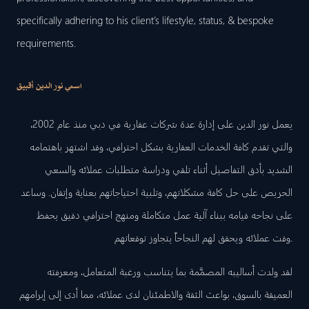
specifically adhering to his client’s lifestyle, status, & bespoke
requirements.
اسمي نور الدين أقبيق
يعمل نور الدين على إدارة عدة شركات عقارية في دبي منذ عام 2002،
والتي تقدم كافة الخدمات العقارية بشكل احترافي، وقد اشتهر باهتمامه
الشديد بأدق التفاصيل أثناء تلقي ودراسة متطلبات عملائه والسعي
الحريص على حل كافة مشكلاتهم، وتلبية احتياجاتهم بعناية وإتقان. وساعد
على نجاحه قيامه ببناء آلية عمل متكاملة ومنهج احترافي دقيق يحفظ
وقت عملائه ويحقق لهم النجاحاً يتجاوز توقعاتهم.
لقد ولدت أساليبه المصمَّمة بما يتناسب ورغبة المتعامل، ومعرفته
العميقة بالسوق، بواعث الثقة والاطمئنان لدى عملائه، مما أدى إلى إبرامهم