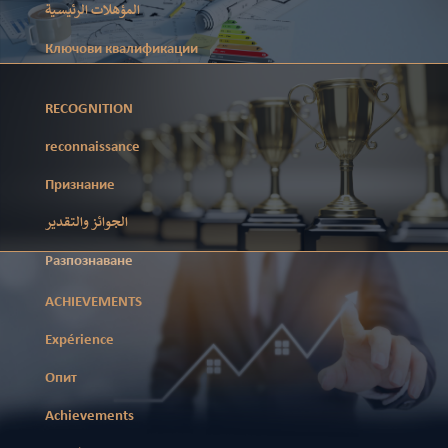
المؤهلات الرئيسية
Ключови квалификации
RECOGNITION
reconnaissance
Признание
الجوائز والتقدير
Разпознаване
ACHIEVEMENTS
Expérience
Опит
Achievements