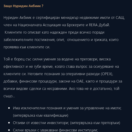
Защо Нуридин Акбиик ?
Нуридин Акбиик е сертифициран мениджър недвижими имоти от САЩ,
член на Националната Асоциация на Брокерите и RERA Дубай.
Клиентите го описват като надежден преди всичко поради
забележителните постижения, опит, отношението и грижата, които
проявява към клиентите си.
Той е борец със силни умения за водене на преговори, висока
ефективност и не губи време, когато става въпрос за осигуряване на
клиентите си. Неговите познания за оперативни разходи (ОРЕХ),
добавки, финансови процедури, закони на ОАЕ, както и процедури за
всички видове сделки са несравними. Ако това не е достатъчно, той
също…
Има изключителни познания и умения за управление на имоти;
(хипервръзка към квалификации)
Отзиви от известни инвеститори; (хипервръзка към препоръки)
Силни връзки с уважавани финансови институции;