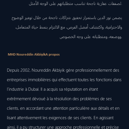
لصفقات عقارية ناجحة تناسب متطلباتهم على الوجه الأمثل.
يضمن نور الدين باستمرار تحقيق شراكات ناجحة من خلال توفير الوضوح
والاحترافية، واكتشاف أفضل الفرص، مع الالتزام بنمط حياة المتعامل،
ووضعه، ومتطلباته على وجه الخصوص.
MHD Noureddin Akbiyik
A propos
Depuis 2002, Noureddin Akbiyik gère professionnellement des
entreprises immobilières qui effectuent toutes les fonctions dans
l’industrie à Dubaï. Il a acquis sa réputation en étant
extrêmement dévoué à la résolution des problèmes de ses
clients, en accordant une attention particulière aux détails et en
lisant attentivement les exigences de ses clients. En agissant
ainsi, il a pu structurer une approche professionnelle et précise