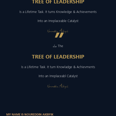
TREE OF LEADERSHIP
Is a Lifetime Task. It turns Knowledge & Achievements
Into an Irreplaceable Catalyst
”
Noureddin Akbiyik
ماء The
TREE OF LEADERSHIP
Is a Lifetime Task. It turn Knowladge & Achievments
Into an Irreplaceabl Catalyst
Noureddin Akbiyik
MY NAME IS NOUREDDIN AKBIYIK