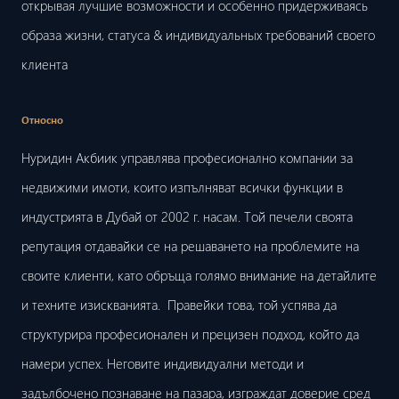
открывая лучшие возможности и особенно придерживаясь
образа жизни, статуса & индивидуальных требований своего
клиента
Относно
Нуридин Акбиик управлява професионално компании за
недвижими имоти, които изпълняват всички функции в
индустрията в Дубай от 2002 г. насам. Той печели своята
репутация отдавайки се на решаването на проблемите на
своите клиенти, като обръща голямо внимание на детайлите
и техните изискванията. Правейки това, той успява да
структурира професионален и прецизен подход, който да
намери успех. Неговите индивидуални методи и
задълбочено познаване на пазара, изграждат доверие сред