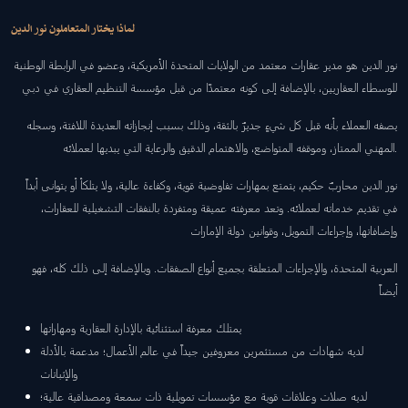
لماذا يختار المتعاملون نور الدين
نور الدين هو مدير عقارات معتمد من الولايات المتحدة الأمريكية، وعضو في الرابطة الوطنية
للوسطاء العقاريين، بالإضافة إلى كونه معتمدًا من قبل مؤسسة التنظيم العقاري في دبي
يصفه العملاء بأنه قبل كل شيءٍ جديرٌ بالثقة، وذلك بسبب إنجازاته العديدة اللافتة، وسجله
المهني الممتاز، وموقفه المتواضع، والاهتمام الدقيق والرعاية التي يبديها لعملائه.
نور الدين محاربٌ حكيم، يتمتع بمهارات تفاوضية قوية، وكفاءة عالية، ولا يتلكأ أو يتوانى أبداً
في تقديم خدماته لعملائه. وتعد معرفته عميقة ومتفردة بالنفقات التشغيلية للعقارات،
وإضافاتها، وإجراءات التمويل، وقوانين دولة الإمارات
العربية المتحدة، والإجراءات المتعلقة بجميع أنواع الصفقات. وبالإضافة إلى ذلك كله، فهو
أيضاً
يمتلك معرفة استثنائية بالإدارة العقارية ومهاراتها
لديه شهادات من مستثمرين معروفين جيداً في عالم الأعمال؛ مدعمة بالأدلة
والإثباتات
لديه صلات وعلاقات قوية مع مؤسسات تمويلية ذات سمعة ومصداقية عالية؛