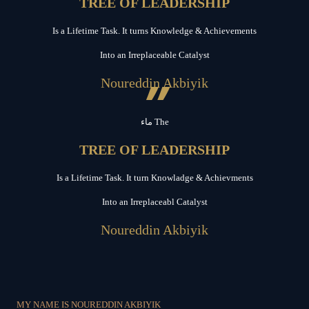
TREE OF LEADERSHIP
Is a Lifetime Task. It turns Knowledge & Achievements
Into an Irreplaceable Catalyst
”
Noureddin Akbiyik
ماء The
TREE OF LEADERSHIP
Is a Lifetime Task. It turn Knowladge & Achievments
Into an Irreplaceabl Catalyst
Noureddin Akbiyik
MY NAME IS NOUREDDIN AKBIYIK