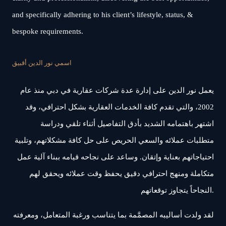
and specifically adhering to his client’s lifestyle, status, &
bespoke requirements.
اسمي نور الدين أقبيق
يعمل نور الدين على إدارة عدة شركات عقارية في دبي منذ عام
2002، والتي تقدم كافة الخدمات العقارية بشكل احترافي، وقد
اشتهر باهتمامه الشديد بأدق التفاصيل أثناء تلقي ودراسة
متطلبات عملائه والسعي الحريص على حل كافة مشكلاتهم، وتلبية
احتياجاتهم بعناية وإتقان. وساعد على نجاحه قيامه ببناء آلية عمل
متكاملة ومنهج احترافي دقيق يحفظ وقت عملائه ويحقق لهم
النجاحاً يتجاوز توقعاتهم.
لقد ولدت أساليبه المصمَّمة بما يتناسب ورغبة المتعامل، ومعرفته