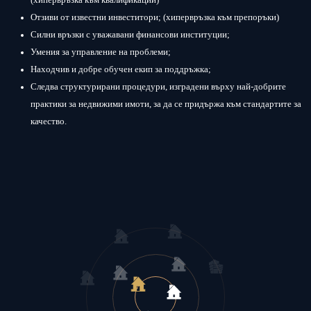
(хипервръзка към квалификации)
Отзиви от известни инвеститори; (хипервръзка към препоръки)
Силни връзки с уважавани финансови институции;
Умения за управление на проблеми;
Находчив и добре обучен екип за поддръжка;
Следва структурирани процедури, изградени върху най-добрите
практики за недвижими имоти, за да се придържа към стандартите за
качество.