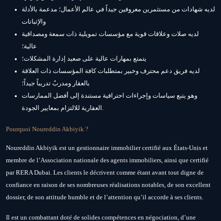
لديه شهادات من مستثمرين معروفين جيداً في عالم الأعمال؛ مدعمة بالأدلة
والإثباتات
لديه صلات وعلاقات قوية مع مؤسسات تمويلية ذات سمعة ومصداقية
عالية؛
يتمتع بمهارات عالية على صعيد إدارة المشكلات؛
لديه فريق دعم محترف وخبير بمتطلبات كافة المؤسسات ذات العلاقة
بالعقار ومدربٌ تدريباً جيداً؛
وهو يتبع سياسات وإجراءات احترافية مستندة إلى أفضل الممارسات
العقارية للالتزام بمعايير الجودة.
Pourquoi Noureddin Akbiyik ?
Noureddin Akbiyik est un gestionnaire immobilier certifié aux États-Unis et
membre de l’Association nationale des agents immobiliers, ainsi que certifié
par RERA Dubai. Les clients le décrivent comme étant avant tout digne de
confiance en raison de ses nombreuses réalisations notables, de son excellent
dossier, de son attitude humble et de l’attention qu’il accorde à ses clients.
Il est un combattant doté de solides compétences en négociation, d’une