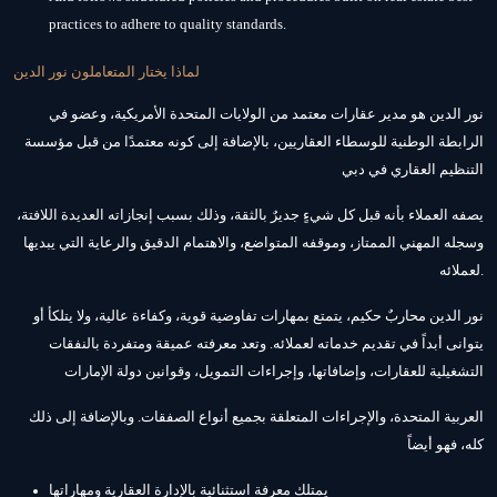
practices to adhere to quality standards.
لماذا يختار المتعاملون نور الدين
نور الدين هو مدير عقارات معتمد من الولايات المتحدة الأمريكية، وعضو في
الرابطة الوطنية للوسطاء العقاريين، بالإضافة إلى كونه معتمدًا من قبل مؤسسة
التنظيم العقاري في دبي
يصفه العملاء بأنه قبل كل شيءٍ جديرٌ بالثقة، وذلك بسبب إنجازاته العديدة اللافتة،
وسجله المهني الممتاز، وموقفه المتواضع، والاهتمام الدقيق والرعاية التي يبديها
لعملائه.
نور الدين محاربٌ حكيم، يتمتع بمهارات تفاوضية قوية، وكفاءة عالية، ولا يتلكأ أو
يتوانى أبداً في تقديم خدماته لعملائه. وتعد معرفته عميقة ومتفردة بالنفقات
التشغيلية للعقارات، وإضافاتها، وإجراءات التمويل، وقوانين دولة الإمارات
العربية المتحدة، والإجراءات المتعلقة بجميع أنواع الصفقات. وبالإضافة إلى ذلك
كله، فهو أيضاً
يمتلك معرفة استثنائية بالإدارة العقارية ومهاراتها