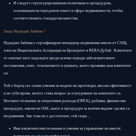
И следует структурированным политикам и процедурам,
основанным на передовом опыте в сфере недвижимости, чтобы
соответствовать стандартам качества.
Защо Нуридин Акбиик ?
Нуридин Акбиик е сертифициран мениджър недвижими имоти от САЩ,
член на Националната Асоциация на Брокерите и RERA Дубай. Клиентите
го описват като надежден преди всичко поради забележителните
постижения, опит, отношението и грижата, които проявява към клиентите
си.
Той е борец със силни умения за водене на преговори, висока ефективност
и не губи време, когато става въпрос за осигуряване на клиентите си.
Неговите познания за оперативни разходи (ОРЕХ), добавки, финансови
процедури, закони на ОАЕ, както и процедури за всички видове сделки са
несравними. Ако това не е достатъчно, той също…
Има изключителни познания и умения за управление на имоти;