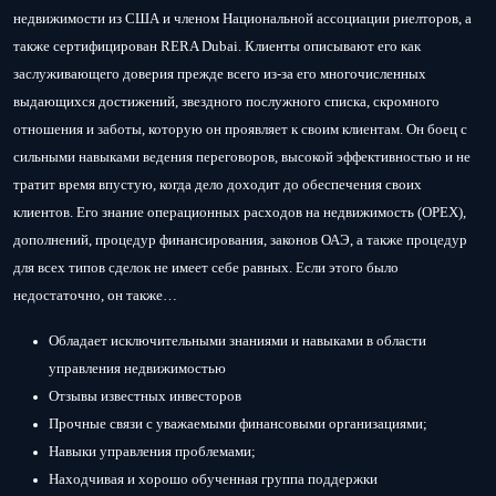
недвижимости из США и членом Национальной ассоциации риелторов, а
также сертифицирован RERA Dubai. Клиенты описывают его как
заслуживающего доверия прежде всего из-за его многочисленных
выдающихся достижений, звездного послужного списка, скромного
отношения и заботы, которую он проявляет к своим клиентам. Он боец ​​с
сильными навыками ведения переговоров, высокой эффективностью и не
тратит время впустую, когда дело доходит до обеспечения своих
клиентов. Его знание операционных расходов на недвижимость (OPEX),
дополнений, процедур финансирования, законов ОАЭ, а также процедур
для всех типов сделок не имеет себе равных. Если этого было
недостаточно, он также…
Обладает исключительными знаниями и навыками в области
управления недвижимостью
Отзывы известных инвесторов
Прочные связи с уважаемыми финансовыми организациями;
Навыки управления проблемами;
Находчивая и хорошо обученная группа поддержки