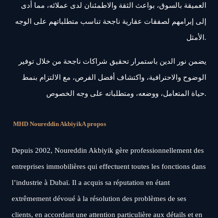
العميقة بالسوق، بواعث الثقة والاطمئنان لدى عملائه، مما أدى
إلى إبرامهم لصفقات عقارية ناجحة تناسب متطلباتهم على الوجه
الأمثل.
يضمن نور الدين باستمرار تحقيق شراكات ناجحة من خلال توفير
الوضوح والاحترافية، واكتشاف أفضل الفرص، مع الالتزام بنمط
حياة المتعامل، ووضعه، ومتطلباته على وجه الخصوص.
MHD Noureddin Akbiyik
A propos
Depuis 2002, Noureddin Akbiyik gère professionnellement des
entreprises immobilières qui effectuent toutes les fonctions dans
l’industrie à Dubaï. Il a acquis sa réputation en étant
extrêmement dévoué à la résolution des problèmes de ses
clients, en accordant une attention particulière aux détails et en