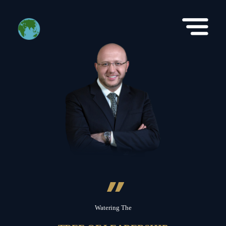
”
Watering The