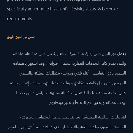
specifically adhering to his client’s lifestyle, status, & bespoke
requirements.
اسمي نور الدين أقبيق
يعمل نور الدين على إدارة عدة شركات عقارية في دبي منذ عام 2002،
والتي تقدم كافة الخدمات العقارية بشكل احترافي، وقد اشتهر باهتمامه
الشديد بأدق التفاصيل أثناء تلقي ودراسة متطلبات عملائه والسعي
الحريص على حل كافة مشكلاتهم، وتلبية احتياجاتهم بعناية وإتقان. وساعد
على نجاحه قيامه ببناء آلية عمل متكاملة ومنهج احترافي دقيق يحفظ
وقت عملائه ويحقق لهم النجاحاً يتجاوز توقعاتهم.
لقد ولدت أساليبه المصمَّمة بما يتناسب ورغبة المتعامل، ومعرفته
العميقة بالسوق، بواعث الثقة والاطمئنان لدى عملائه، مما أدى إلى إبرامهم