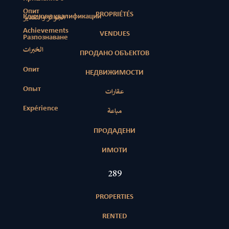
Опит
PROPRIÉTÉS
Ключови квалификации
الجوائز والتقدير
Achievements
VENDUES
Разпознаване
الخبرات
ПРОДАНО ОБЪЕКТОВ
Опит
НЕДВИЖИМОСТИ
Опыт
عقارات
Expérience
مباعة
ПРОДАДЕНИ
ИМОТИ
417
PROPERTIES
RENTED