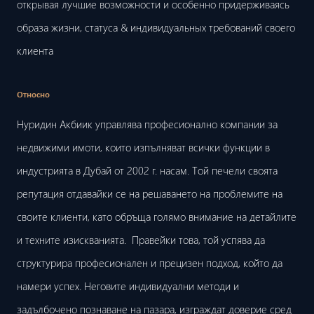
открывая лучшие возможности и особенно придерживаясь
образа жизни, статуса & индивидуальных требований своего
клиента
Относно
Нуридин Акбиик управлява професионално компании за
недвижими имоти, които изпълняват всички функции в
индустрията в Дубай от 2002 г. насам. Той печели своята
репутация отдавайки се на решаването на проблемите на
своите клиенти, като обръща голямо внимание на детайлите
и техните изискванията. Правейки това, той успява да
структурира професионален и прецизен подход, който да
намери успех. Неговите индивидуални методи и
задълбочено познаване на пазара, изграждат доверие сред