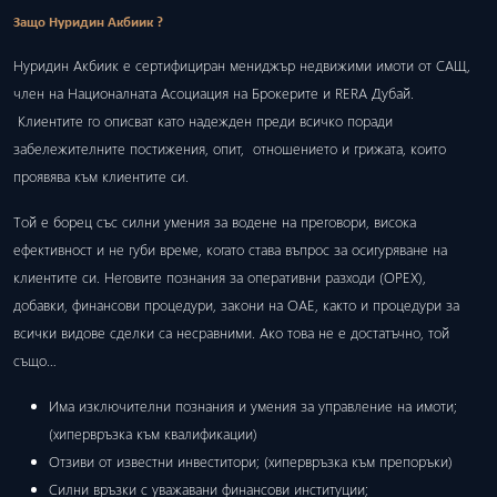
Защо Нуридин Акбиик ?
Нуридин Акбиик е сертифициран мениджър недвижими имоти от САЩ,
член на Националната Асоциация на Брокерите и RERA Дубай.
Клиентите го описват като надежден преди всичко поради
забележителните постижения, опит, отношението и грижата, които
проявява към клиентите си.
Той е борец със силни умения за водене на преговори, висока
ефективност и не губи време, когато става въпрос за осигуряване на
клиентите си. Неговите познания за оперативни разходи (ОРЕХ),
добавки, финансови процедури, закони на ОАЕ, както и процедури за
всички видове сделки са несравними. Ако това не е достатъчно, той
също…
Има изключителни познания и умения за управление на имоти;
(хипервръзка към квалификации)
Отзиви от известни инвеститори; (хипервръзка към препоръки)
Силни връзки с уважавани финансови институции;