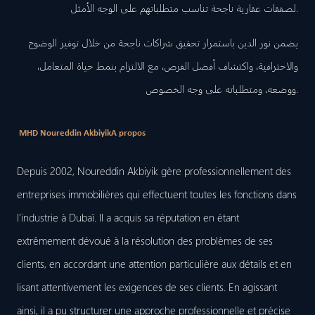
لصفقات عقارية ناجحة تناسب متطلباتهم على الوجه الأمثل.
يضمن نور الدين باستمرار تحقيق شراكات ناجحة من خلال توفير الوضوح
والاحترافية، واكتشاف أفضل الفرص، مع الالتزام بنمط حياة المتعامل،
ووضعه، ومتطلباته على وجه الخصوص.
MHD Noureddin Akbiyik
A propos
Depuis 2002, Noureddin Akbiyik gère professionnellement des
entreprises immobilières qui effectuent toutes les fonctions dans
l’industrie à Dubaï. Il a acquis sa réputation en étant
extrêmement dévoué à la résolution des problèmes de ses
clients, en accordant une attention particulière aux détails et en
lisant attentivement les exigences de ses clients. En agissant
ainsi, il a pu structurer une approche professionnelle et précise