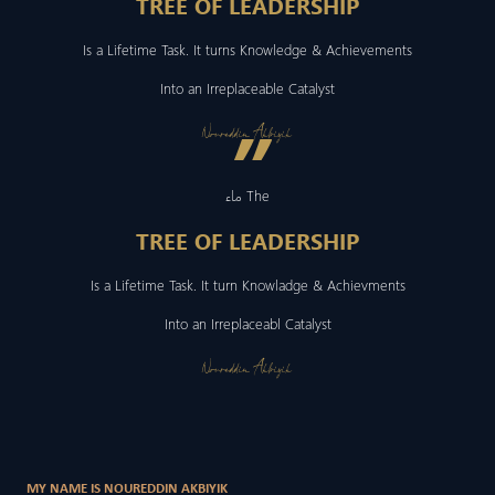
TREE OF LEADERSHIP
Is a Lifetime Task. It turns Knowledge & Achievements
Into an Irreplaceable Catalyst
”
Noureddin Akbiyik
ماء The
TREE OF LEADERSHIP
Is a Lifetime Task. It turn Knowladge & Achievments
Into an Irreplaceabl Catalyst
Noureddin Akbiyik
MY NAME IS NOUREDDIN AKBIYIK