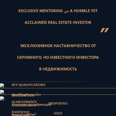
EXCLUSIVE MENTORING من A HUMBLE YET
ACCLAIMED REAL ESTATE INVESTOR
”
ЭКСКЛЮЗИВНОЕ НАСТАВНИЧЕСТВО ОТ
СКРОМНОГО, НО ИЗВЕСТНОГО ИНВЕСТОРА
В НЕДВИЖИМОСТЬ
KEY QUALIFICATIONS
Qualifications clés
RECOGNITION
ACHIEVEMENTS
PROPERTIES
Ключови квалификации
reconnaissance
Expérience
SOLD
المؤهلات الرئيسية
Признание