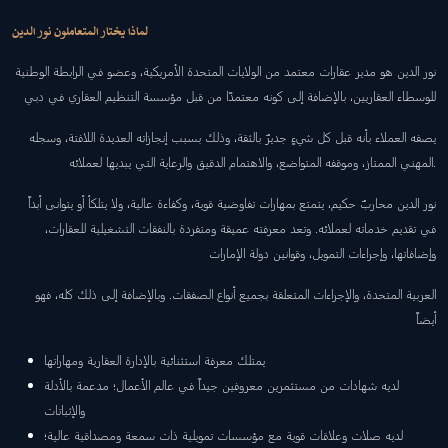
لماذا يختار المتعاملون نور الدين
نور الدين هو مدير عقارات معتمد من الولايات المتحدة الأمريكية، وعضو في الرابطة الوطنية
للوسطاء العقاريين، بالإضافة إلى كونه معتمدًا من قبل مؤسسة التنظيم العقاري في دبي
يصفه العملاء بأنه قبل كل شيءٍ جديرٌ بالثقة، وذلك بسبب إنجازاته العديدة اللافتة، وسجله
المهني الممتاز، وموقفه المتواضع، والاهتمام الدقيق والرعاية التي يبديها لعملائه.
نور الدين محاربٌ حكيم، يتمتع بمهارات تفاوضية قوية، وكفاءة عالية، ولا يتلكأ أو يتوانى أبداً
في تقديم خدماته لعملائه. وتعد معرفته عميقة ومتفردة بالنفقات التشغيلية للعقارات،
وإضافاتها، وإجراءات التمويل، وقوانين دولة الإمارات
العربية المتحدة، والإجراءات المتعلقة بجميع أنواع الصفقات. وبالإضافة إلى ذلك كله، فهو
أيضاً
يمتلك معرفة استثنائية بالإدارة العقارية ومهاراتها
لديه شهادات من مستثمرين معروفين جيداً في عالم الأعمال؛ مدعمة بالأدلة
والإثباتات
لديه صلات وعلاقات قوية مع مؤسسات تمويلية ذات سمعة ومصداقية عالية؛