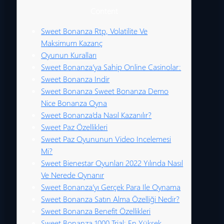
Content
Sweet Bonanza Rtp, Volatilite Ve
Maksimum Kazanç
Oyunun Kuralları
Sweet Bonanza’ya Sahip Online Casinolar:
Sweet Bonanza Indir
Sweet Bonanza Sweet Bonanza Demo
Nice Bonanza Oyna
Sweet Bonanza’da Nasıl Kazanılır?
Sweet Paz Özellikleri
Sweet Paz Oyununun Video Incelemesi
Mi?
Sweet Bienestar Oyunları 2022 Yılında Nasıl
Ve Nerede Oynanır
Sweet Bonanza’yı Gerçek Para Ile Oynama
Sweet Bonanza Satın Alma Özelliği Nedir?
Sweet Bonanza Benefit Özellikleri
Sweet Bonanza 1000 Trial: En Yüksek