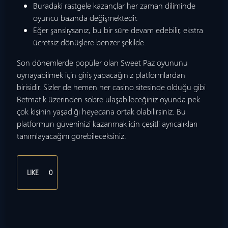
Buradaki rastgele kazançlar her zaman diliminde
oyuncu bazında değişmektedir.
Eğer şanslıysanız, bu bir süre devam edebilir, ekstra
ücretsiz dönüşlere benzer şekilde.
Son dönemlerde popüler olan Sweet Paz oyununu
oynayabilmek için giriş yapacağınız platformlardan
birisidir. Sizler de hemen her casino sitesinde olduğu gibi
Betmatik üzerinden sobre ulaşabileceğiniz oyunda pek
çok kişinin yaşadığı heyecana ortak olabilirsiniz. Bu
platformun güveninizi kazanmak için çeşitli ayrıcalıkları
tanımlayacağını görebileceksiniz.
LIKE
0