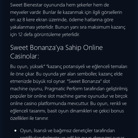
Sweet Bienestar oyununda hem şekerler hem de
meyveler vardır. Bunlar ile kazanmak için ilgili görsellerin
en az 8 kere ekran üzerinde, ödeme hatlarına göre
yakalanması yeterlidir. Bunun yanı sıra maksimum kazanç
için 12 defa görüntüleme yeterlidir.
Sweet Bonanza’ya Sahip Online
Casinolar:
Bu oyun, yüksek” “kazanç potansiyeli ve eğlenceli temaları
ile öne çıkar. Bu oyunda yer alan semboller, kazanç elde
etmenizde büyük rol oynar. “Sweet Bonanza” slot
machine oyunu, Pragmatic Perform tarafından geliştirilmiş
popüler bir online slot machine game oyunudur ve birçok
online casino platformunda mevcuttur. Bu oyun, renkli ve
eğlenceli tasarımı, basit oyun dinamikleri ve çekici bonus
özellikleri ile tanınır.
Oyun, lisanslı ve bağımsız denetçiler tarafından
sertifikalandırılmıştır ve adil bir oyun deneyimi sunar.