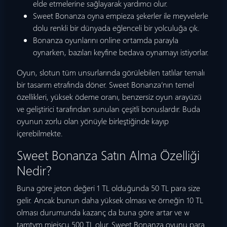
elde etmelerine sağlayarak yardımcı olur.
Sweet Bonanza oyna empieza şekerler ile meyvelerle
dolu renkli bir dünyada eğlenceli bir yolculuğa çık.
Bonanza oyunlarını online ortamda parayla
oynarken, bazıları keyfine bedava oynamayı istiyorlar.
Oyun, slotun tüm unsurlarında görülebilen tatlılar temalı
bir tasarım etrafında döner. Sweet Bonanza’nın temel
özellikleri, yüksek ödeme oranı, benzersiz oyun arayüzü
ve geliştirici tarafından sunulan çeşitli bonuslardır. Buda
oyunun zorlu olan yönüyle birleştiğinde kayıp
içerebilmekte.
Sweet Bonanza Satın Alma Özelliği
Nedir?
Buna göre jeton değeri 1 TL olduğunda 50 TL para size
gelir. Ancak bunun daha yüksek olması ve örneğin 10 TL
olması durumunda kazanç da buna göre artar ve w
tamtym miejscu 500 TL olur. Sweet Bonanza oyunu para