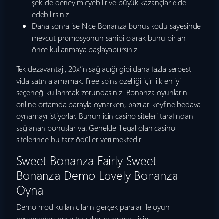
şekilde deneyimleyebilir ve büyük kazançlar elde
edebilirsiniz.
Daha sonra ise Nice Bonanza bonus kodu sayesinde
mevcut promosyonun sahibi olarak bunu bir an
önce kullanmaya başlayabilirsiniz.
Tek dezavantajı, 20x’in sağladığı gibi daha fazla serbest
vida satın alamamak. Free spins özelliği için ilk en iyi
seçeneği kullanmak zorundasınız. Bonanza oyunlarını
online ortamda parayla oynarken, bazıları keyfine bedava
oynamayı istiyorlar. Bunun için casino siteleri tarafından
sağlanan bonuslar va. Genelde illegal olan casino
sitelerinde bu tarz ödüller verilmektedir.
Sweet Bonanza Fairly Sweet
Bonanza Demo Lovely Bonanza
Oyna
Demo mod kullanıcıların gerçek paralar ile oyun
oynamadan önce tecrübe kazanması için