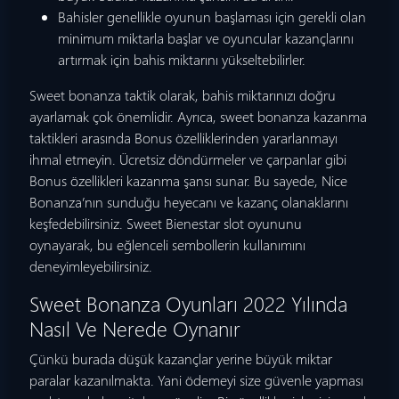
Bahisler genellikle oyunun başlaması için gerekli olan
minimum miktarla başlar ve oyuncular kazançlarını
artırmak için bahis miktarını yükseltebilirler.
Sweet bonanza taktik olarak, bahis miktarınızı doğru
ayarlamak çok önemlidir. Ayrıca, sweet bonanza kazanma
taktikleri arasında Bonus özelliklerinden yararlanmayı
ihmal etmeyin. Ücretsiz döndürmeler ve çarpanlar gibi
Bonus özellikleri kazanma şansı sunar. Bu sayede, Nice
Bonanza’nın sunduğu heyecanı ve kazanç olanaklarını
keşfedebilirsiniz. Sweet Bienestar slot oyununu
oynayarak, bu eğlenceli sembollerin kullanımını
deneyimleyebilirsiniz.
Sweet Bonanza Oyunları 2022 Yılında
Nasıl Ve Nerede Oynanır
Çünkü burada düşük kazançlar yerine büyük miktar
paralar kazanılmakta. Yani ödemeyi size güvenle yapması