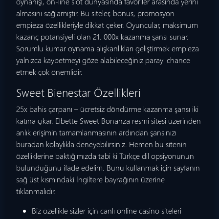
oynanışı, on-line slot dünyasında favoriler arasında yerini
almasını sağlamıştır. Bu siteler, bonus, promosyon
empieza özellikleriyle dikkat çeker. Oyuncular, maksimum
kazanç potansiyeli olan 21. 000x kazanma şansı sunar.
Sorumlu kumar oynama alışkanlıkları geliştirmek empieza
yalnızca kaybetmeyi göze alabileceğiniz parayı chance
etmek çok önemlidir.
Sweet Bienestar Özellikleri
25x bahis çarpanı – ücretsiz döndürme kazanma şansı iki
katına çıkar. Elbette Sweet Bonanza resmi sitesi üzerinden
anlık erişimin tamamlanmasının ardından şansınızı
buradan kolaylıkla deneyebilirsiniz. Hemen bu sitenin
özelliklerine baktığımızda tabi ki Türkçe dil opsiyonunun
bulunduğunu ifade edelim. Bunu kullanmak için sayfanın
sağ üst kısmındaki İngiltere bayrağının üzerine
tıklanmalıdır.
Biz özellikle sizler için canlı online casino siteleri