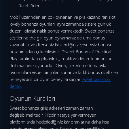
ücreti öder.
Mobil üzerinden en çok oynanan ve pra kazandıran slot
lovely bonanza oyunları, aynı zamanda sizlere günlük
düzenli olarak nakit bonus vermektedir. Sweet bonanza
çeşitlerine the girl oyun oynamanız de uma bonus
kazanabilir ve dilerseniz kazandığınız çevrimsiz bonusu
hesabınızdan çekebilirsiniz. “Sweet Bonanza” Practical
Play tarafından geliştirilmiş, renkli ve dinamik bir online
slot machine oyunudur. Oyun, şekerleme temasıyla
oyunculara visuel bir şölen sunar ve farklı bonus özellikleri
ile heyecanlı bir oyun deneyimi sağlar
sweet bonanza
demo
.
Oyunun Kuralları
Sweet bonanza giriş adresleri zaman zaman
değişebilmektedir. Hiçbir hataya yer vermeyen
platformlarda hedeflediğiniz kâr oranlarına daha kısa
sürede erişmiş olacaksınız. Kayıt olurken verdiğiniz