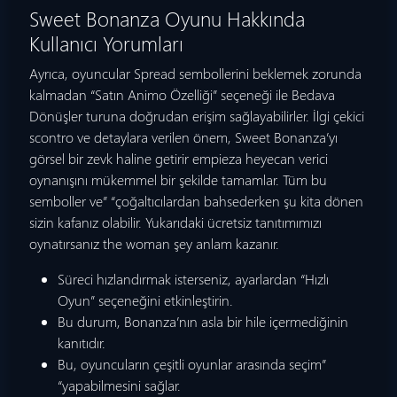
Sweet Bonanza Oyunu Hakkında
Kullanıcı Yorumları
Ayrıca, oyuncular Spread sembollerini beklemek zorunda
kalmadan “Satın Animo Özelliği” seçeneği ile Bedava
Dönüşler turuna doğrudan erişim sağlayabilirler. İlgi çekici
scontro ve detaylara verilen önem, Sweet Bonanza’yı
görsel bir zevk haline getirir empieza heyecan verici
oynanışını mükemmel bir şekilde tamamlar. Tüm bu
semboller ve” “çoğaltıcılardan bahsederken şu kita dönen
sizin kafanız olabilir. Yukarıdaki ücretsiz tanıtımımızı
oynatırsanız the woman şey anlam kazanır.
Süreci hızlandırmak isterseniz, ayarlardan “Hızlı
Oyun” seçeneğini etkinleştirin.
Bu durum, Bonanza’nın asla bir hile içermediğinin
kanıtıdır.
Bu, oyuncuların çeşitli oyunlar arasında seçim”
“yapabilmesini sağlar.