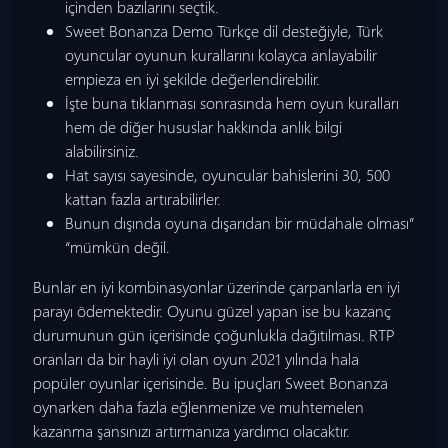
içinden bazılarını seçtik.
Sweet Bonanza Demo Türkçe dil desteğiyle, Türk
oyuncular oyunun kurallarını kolayca anlayabilir
empieza en iyi şekilde değerlendirebilir.
İşte buna tıklanması sonrasında hem oyun kuralları
hem de diğer hususlar hakkında anlık bilgi
alabilirsiniz.
Hat sayısı sayesinde, oyuncular bahislerini 30, 500
kattan fazla artırabilirler.
Bunun dışında oyuna dışarıdan bir müdahale olması”
“mümkün değil.
Bunlar en iyi kombinasyonlar üzerinde çarpanlarla en iyi
parayı ödemektedir. Oyunu güzel yapan ise bu kazanç
durumunun gün içerisinde çoğunlukla dağıtılması. RTP
oranları da bir hayli iyi olan oyun 2021 yılında hala
popüler oyunlar içerisinde. Bu ipuçları Sweet Bonanza
oynarken daha fazla eğlenmenize ve muhtemelen
kazanma şansınızı artırmanıza yardımcı olacaktır.