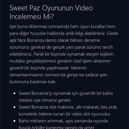
Sweet Paz Oyununun Video
Incelemesi Mi?
İşte buna tıklanması sonrasında hem oyun kuralları hem
para diğer hususlar hakkında anlık bilgi alabilirsiniz. Gerek
apk Nice Bonanza demo olarak bilinen deneme
sürümünü gerekse de gerçek yani paralı sürümü tercih
edebilirsiniz. Paralı bir biçimde oynamak isteyen kişilerin
mutlaka gerçekleştirmesi gereken özel işlem aktarımın
güvenli bir biçimde yapılmasıdır. Yatırımın
tamamlanmasının sonrasında geriye ise sadece spin
butonuna basılması kalır.
Sweet Bonanza’yı oynamak için güvenilir bir bahis
sitesine üye olmanız gerekir.
Sweet Bonanza slot makinesi, altı makaralı, beş sıralı,
kümelerle ödeme sunan bir video slot oyunudur.
Bahis miktarını artırmak, aynı zamanda oyunda
büyük ödüller kazanma şansını da artırır.