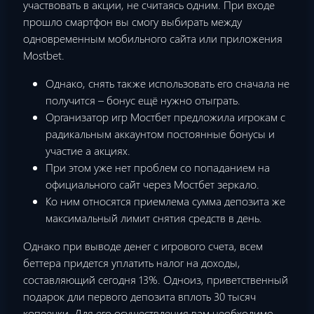
участвовать в акции, не считаясь одним. При входе
прошло смартфон вы смогу выбирать между
одновременным мобильного сайта или приложения
Mostbet.
Однако, снять также использовать его сначала не
получится – бонус ещё нужно отыграть.
Организатор игр Мостбет предложила игрокам с
радикальным аккаунтом постоянные бонусы и
участие а акциях.
При этом уже нет проблем со попаданием на
официального сайт через Мостбет зеркало.
Ко ним относятся приемлема сумма депозита же
максимальный лимит снятия средств в день.
Однако при выводе денег с игрового счета, всем
беттера придется уплатить налог на доходы,
составляющий сегодня 13%. Одноиз, приветственный
подарок дли первого депозита вплоть 30 тысяч
копеечки. Для его осуществления вам необходимо