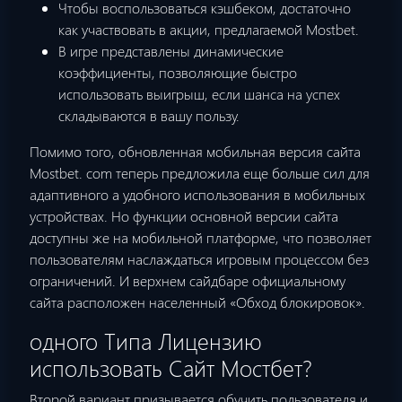
Чтобы воспользоваться кэшбеком, достаточно
как участвовать в акции, предлагаемой Mostbet.
В игре представлены динамические
коэффициенты, позволяющие быстро
использовать выигрыш, если шанса на успех
складываются в вашу пользу.
Помимо того, обновленная мобильная версия сайта
Mostbet. com теперь предложила еще больше сил для
адаптивного а удобного использования в мобильных
устройствах. Но функции основной версии сайта
доступны же на мобильной платформе, что позволяет
пользователям наслаждаться игровым процессом без
ограничений. И верхнем сайдбаре официальному
сайта расположен населенный «Обход блокировок».
одного Типа Лицензию
использовать Сайт Мостбет?
Второй вариант призывается обучить пользователя и