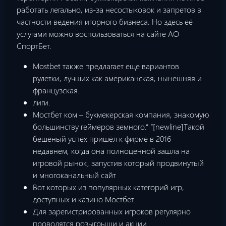
работать легально, из-за несостыковок и запретов в
частности ведения игорного бизнеса. Но здесь её
услугами можно воспользоваться на сайте АО
СпортБет.
Mostbet также предлагает еще вариантов
рулетки, лучших как американская, нынешняя и
французская.
лиги.
Мостбет ком – букмекерская компания, знакомую
большинству геймеров земного.” “[newline]Такой
бешеный успех пришёл к фирме в 2016
недавнем, когда она полноценной зашла на
игровой рынок, запустив который продвинутый
и многоканальный сайт
Вот которых из популярных категорий игр,
доступных и казино Мостбет.
Для зарегистрированных игроков регулярно
проводятся розыгрыши и акции.