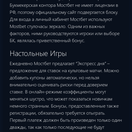
Букмекерская контора Мостбет не имеет лицензии в
РФ, поэтому официальному сайт подвергается блоку.
Для входа а личный кабинет Мостбет используют
Mostbet стулочасы зеркало. Одним из важных
факторов, ними руководствуются игроки или выборе
БК, являлась приветственный бонус.
Настольные Игры
Ежедневно Мостбет предлагает “Экспресс дня” –
предложение для ставок на культовые матчи. Можно
добавить купоны автоматически, но нельзя
внимательно оценивать риски перед доверием
ставке. В онлайн-режиме коэффициенты могут
меняться шустро, что может показаться новичкам
немного странным. Бонусы, предоставленные также
регистрации, обязательно требуется отыграть.
Первый платеж должен быть произведен только один
дважды, так как только последующие не будут