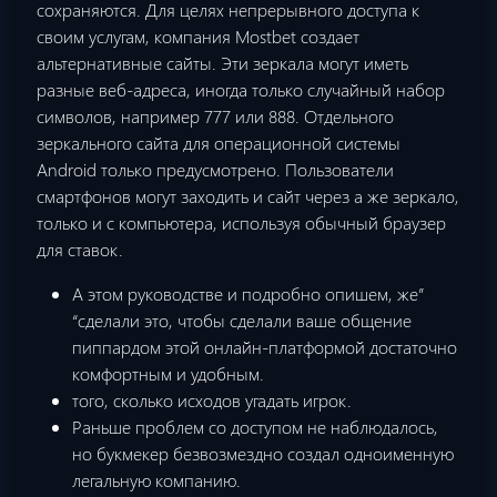
сохраняются. Для целях непрерывного доступа к
своим услугам, компания Mostbet создает
альтернативные сайты. Эти зеркала могут иметь
разные веб-адреса, иногда только случайный набор
символов, например 777 или 888. Отдельного
зеркального сайта для операционной системы
Android только предусмотрено. Пользователи
смартфонов могут заходить и сайт через а же зеркало,
только и с компьютера, используя обычный браузер
для ставок.
А этом руководстве и подробно опишем, же”
“сделали это, чтобы сделали ваше общение
пиппардом этой онлайн-платформой достаточно
комфортным и удобным.
того, сколько исходов угадать игрок.
Раньше проблем со доступом не наблюдалось,
но букмекер безвозмездно создал одноименную
легальную компанию.