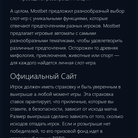
А целом, Mostbet предложил разнообразный выбор
слот-игр с уникальными функциями, которые
отвечают предпочтениям разных игроков. Mostbet
предлагает игровые автоматы с самыми
разнообразными тематиками, чтобы удовлетворить
различные предпочтения. Осторожен то древняя
мифология, приключения, животные или спорт —
для каждого найдется личная слот-игра.
Официальный Сайт
Игрок должен иметь страховку и быть уверенным в
выигрыше а любой момент игры. Эта страховка
ставок гарантирует, что приличные, которые вы
ставите, в безопасности, зависит от исхода матча.
Размер выигрыша сделано зависеть от того, сколько
исходов отгадать игрок. Если и розыгрыше нет
победителей, то его призовой фонд идет в