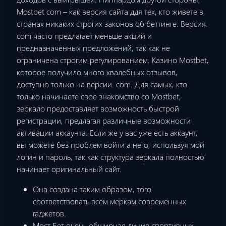
Mostbet com – как версия сайта ддя тех, кто живете в
странах никаких строгих законов об беттинге. Версия.
com часто предлагает меньше акций и
предназначенных предложений, так как не
ограничена строгим регулированием. Казино Mostbet,
которое получило много хвалебных отзывов,
доступно только на версии. com. Для самых, кто
только начинаете свое знакомство со Mostbet,
зеркало предоставляет возможность быстрой
регистрации, предлагая различные возможности
активации аккаунта. Если же у вас уже есть аккаунт,
вы можете без проблем войти а него, используя мой
логин и пароль, так как структура зеркала полностью
начинает оригинальный сайт.
Она создана таким образом, того
соответствовать всем меркам современных
гаджетов.
Мост Бет очень обширная линия спортивных