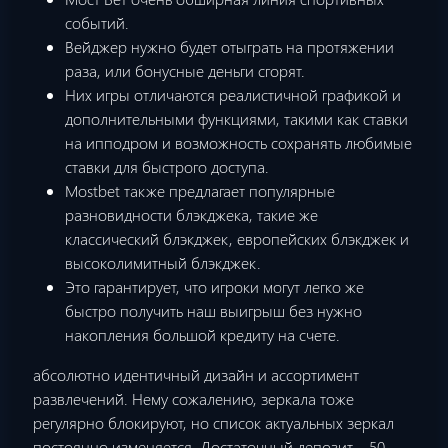
событий.
Вейджер нужно будет отыграть на протяжении
раза, или бонусные деньги сгорят.
Них игры отличаются реалистичной графикой и
дополнительными функциями, такими как ставки
на ипподром и возможность сохранять любимые
ставки для быстрого доступа.
Mostbet также предлагает популярные
разновидности блэкджека, такие же
классический блэкджек, европейских блэкджек и
высоколимитный блэкджек.
Это гарантирует, что игроки могут легко же
быстро получить наш выигрыш без нужно
накопления большой кредиту на счете.
абсолютно идентичный дизайн и ассортимент
развлечений. Нему сожалению, зеркала тоже
регулярно блокируют, но список актуальных зеркал
постоянно изменяется. Достаточный депозит – 50