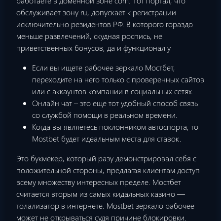
работаете в доменной зоне com. Тот портал, что
обслуживает зону ru, допускает к регистрации
исключительно резидентов РФ. В которого гораздо
меньше развлечений, скудная роспись, не
приветственных бонусов, да и функционал у
Если вы ищете рабочее зеркало Мостбет,
переходите на него только с проверенных сайтов
или с аккаунтов компании в социальных сетях.
Онлайн чат – это еще тот удобный способ связь
со службой помощи в реальном времени.
Когда вы являетесь поклонником автоспорта, то
Mostbet будет идеальным места для ставок.
Это букмекер, который разу демонстрировал себя с
положительной стороны, предлагая клиентам доступ
всему множеству интересных пределе. Мостбет
считается вторым из самых кидальных казино —
толализатор в интернете. Mostbet зеркало рабочее
может не открываться судя причине блокировки.