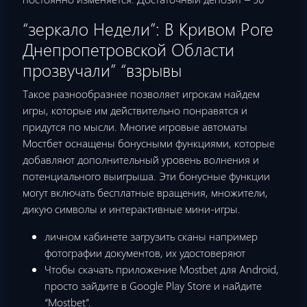
“зеркало Недели”: В Кривом Роге
Днепропетровской Области
прозвучали” “взрывы
Такое разнообразнее позволяет игрокам найдем
игры, которые им действительно понравятся и
придутся по мысли. Многие игровые автоматы
Мостбет оснащены бонусными функциями, которые
добавляют дополнительный уровень волнения и
потенциального выигрыша. Эти бонусные функции
могут включать бесплатные вращения, множители,
дикую символы и интерактивные мини-игры.
личном кабинете загрузить сканы например
фотографии документов, их удостоверяют
Чтобы скачать приложение Mostbet для Android,
просто зайдите в Google Play Store и найдите
“Mostbet”.