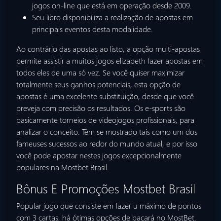
jogos on-line que está em operação desde 2009.
Seu libro disponibiliza a realização de apostas em
principais eventos desta modalidade.
Ao contrário das apostas ao listo, a opção multi-apostas
permite assistir a muitos jogos elizabeth fazer apostas em
todos eles de uma só vez. Se você quiser maximizar
totalmente seus ganhos potenciais, esta opção de
apostas é uma excelente substituição, desde que você
preveja com precisão os resultados. Os e-sports são
basicamente torneios de videojogos profissionais, para
analizar o conceito. Têm se mostrado tais como um dos
fameuses sucessos ao redor do mundo atual, e por isso
você pode apostar nestes jogos excepcionalmente
populares na Mostbet Brasil.
Bônus E Promoções Mostbet Brasil
Popular jogo que consiste em fazer u máximo de pontos
com 3 cartas, há ótimas opções de bacará no MostBet.