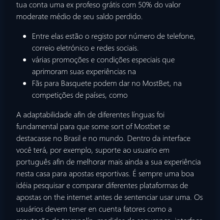
tua conta uma ex profeso grátis com 50% do valor
moderate médio de seu saldo perdido.
Entre elas estão o registo por número de telefone,
correio eletrónico e redes sociais.
várias promoções e condições especiais que
aprimoram suas experiências na
Fãs para Basquete podem dar no MostBet, na
competições de países, como
A adaptabilidade afin de diferentes línguas foi
fundamental para que some sort of Mostbet se
destacasse no Brasil e no mundo. Dentro da interface
você terá, por exemplo, suporte ao usuario em
português afin de melhorar mais ainda a sua experiência
nesta casa para apostas esportivas. É sempre uma boa
idéia pesquisar e comparar diferentes plataformas de
apostas on the internet antes de sentenciar usar uma. Os
usuários devem tener en cuenta fatores como a