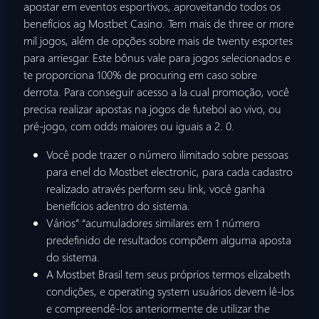
apostar em eventos esportivos, aproveitando todos os
benefícios ag Mostbet Casino. Tem mais de three or more
mil jogos, além de opções sobre mais de twenty esportes
para arriesgar. Este bônus vale para jogos selecionados e
te proporciona 100% de procuring em caso sobre
derrota. Para conseguir acesso a la cual promoção, você
precisa realizar apostas na jogos de futebol ao vivo, ou
pré-jogo, com odds maiores ou iguais a 2. 0.
Você pode trazer o número ilimitado sobre pessoas
para enel do Mostbet electronic, para cada cadastro
realizado através perform seu link, você ganha
benefícios adentro do sistema.
Vários” “acumuladores similares em 1 número
predefinido de resultados compõem alguma aposta
do sistema.
A Mostbet Brasil tem seus próprios termos elizabeth
condições, e operating system usuários devem lê-los
e compreendê-los anteriormente de utilizar the