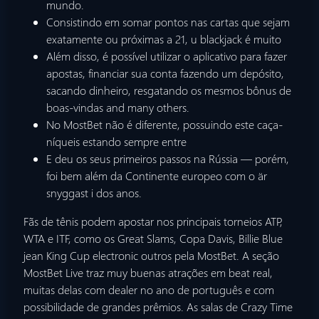
mundo.
Consistindo em somar pontos nas cartas que sejam
exatamente ou próximas a 21, u blackjack é muito
Além disso, é possível utilizar o aplicativo para fazer
apostas, financiar sua conta fazendo um depósito,
sacando dinheiro, resgatando os mesmos bônus de
boas-vindas and many others.
No MostBet não é diferente, possuindo este caça-
níqueis estando sempre entre
E deu os seus primeiros passos na Rússia — porém,
foi bem além da Continente europeo com o är
snyggast i dos anos.
Fãs de tênis podem apostar nos principais torneios ATP,
WTA e ITF, como os Great Slams, Copa Davis, Billie Blue
jean King Cup electronic outros pela MostBet. A seção
MostBet Live traz muy buenas atrações em beat real,
muitas delas com dealer no ano de português e com
possibilidade de grandes prêmios. As salas de Crazy Time