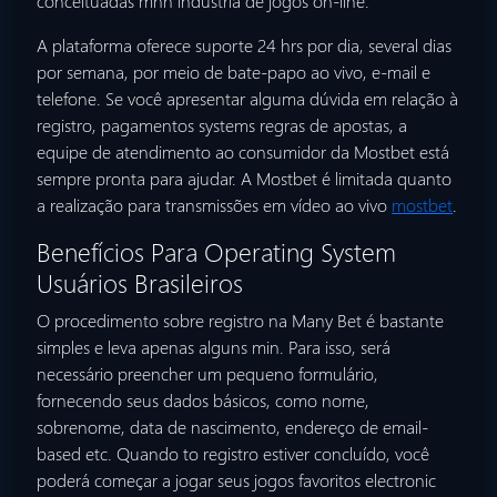
conceituadas mhh indústria de jogos on-line.
A plataforma oferece suporte 24 hrs por dia, several dias
por semana, por meio de bate-papo ao vivo, e-mail e
telefone. Se você apresentar alguma dúvida em relação à
registro, pagamentos systems regras de apostas, a
equipe de atendimento ao consumidor da Mostbet está
sempre pronta para ajudar. A Mostbet é limitada quanto
a realização para transmissões em vídeo ao vivo
mostbet
.
Benefícios Para Operating System
Usuários Brasileiros
O procedimento sobre registro na Many Bet é bastante
simples e leva apenas alguns min. Para isso, será
necessário preencher um pequeno formulário,
fornecendo seus dados básicos, como nome,
sobrenome, data de nascimento, endereço de email-
based etc. Quando to registro estiver concluído, você
poderá começar a jogar seus jogos favoritos electronic