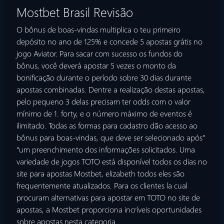
Mostbet Brasil Revisão
O bônus de boas-vindas multiplica o teu primeiro
depósito no ano de 125% e concede 5 apostas grátis no
jogo Aviator. Para sacar com sucesso os fundos do
bônus, você deverá apostar 5 vezes o monto da
bonificação durante o período sobre 30 dias durante
apostas combinadas. Dentre a realização destas apostas,
pelo pequeno 3 delas precisam ter odds com o valor
mínimo de 1. forty, e o número máximo de eventos é
ilimitado. Todas as formas para cadastro dão acesso ao
bônus para boas-vindas, que deve ser selecionado após”
“um preenchimento dos informações solicitados. Uma
variedade de jogos TOTO está disponível todos os dias no
site para apostas Mostbet, elizabeth todos eles são
frequentemente atualizados. Para os clientes la cual
procuram alternativas para apostar em TOTO no site de
apostas, a Mostbet proporciona incríveis oportunidades
sobre apostas nesta categoria.