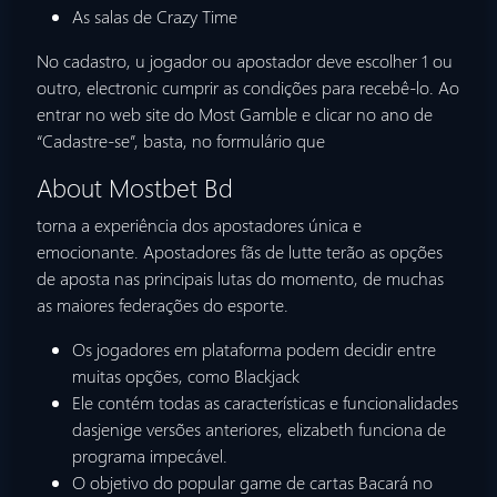
As salas de Crazy Time
No cadastro, u jogador ou apostador deve escolher 1 ou
outro, electronic cumprir as condições para recebê-lo. Ao
entrar no web site do Most Gamble e clicar no ano de
“Cadastre-se”, basta, no formulário que
About Mostbet Bd
torna a experiência dos apostadores única e
emocionante. Apostadores fãs de lutte terão as opções
de aposta nas principais lutas do momento, de muchas
as maiores federações do esporte.
Os jogadores em plataforma podem decidir entre
muitas opções, como Blackjack
Ele contém todas as características e funcionalidades
dasjenige versões anteriores, elizabeth funciona de
programa impecável.
O objetivo do popular game de cartas Bacará no