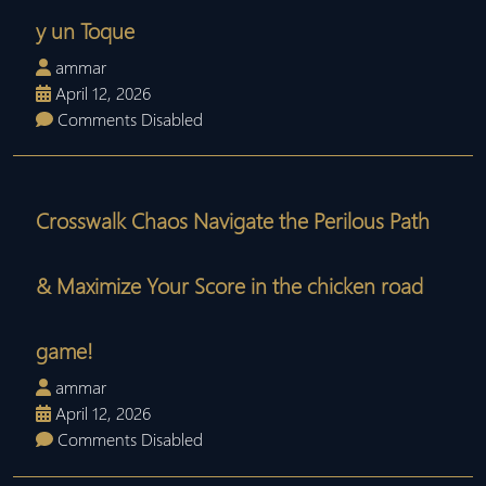
y un Toque
ammar
April 12, 2026
Comments Disabled
Crosswalk Chaos Navigate the Perilous Path
& Maximize Your Score in the chicken road
game!
ammar
April 12, 2026
Comments Disabled