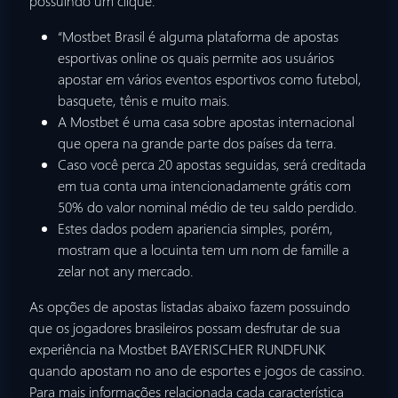
possuindo um clique.
“Mostbet Brasil é alguma plataforma de apostas
esportivas online os quais permite aos usuários
apostar em vários eventos esportivos como futebol,
basquete, tênis e muito mais.
A Mostbet é uma casa sobre apostas internacional
que opera na grande parte dos países da terra.
Caso você perca 20 apostas seguidas, será creditada
em tua conta uma intencionadamente grátis com
50% do valor nominal médio de teu saldo perdido.
Estes dados podem apariencia simples, porém,
mostram que a locuinta tem um nom de famille a
zelar not any mercado.
As opções de apostas listadas abaixo fazem possuindo
que os jogadores brasileiros possam desfrutar de sua
experiência na Mostbet BAYERISCHER RUNDFUNK
quando apostam no ano de esportes e jogos de cassino.
Para mais informações relacionada cada característica