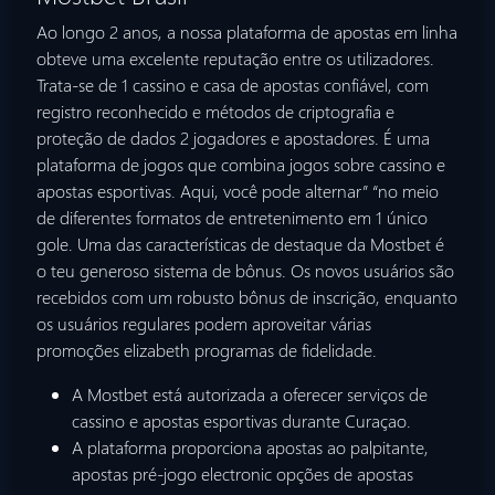
Ao longo 2 anos, a nossa plataforma de apostas em linha
obteve uma excelente reputação entre os utilizadores.
Trata-se de 1 cassino e casa de apostas confiável, com
registro reconhecido e métodos de criptografia e
proteção de dados 2 jogadores e apostadores. É uma
plataforma de jogos que combina jogos sobre cassino e
apostas esportivas. Aqui, você pode alternar” “no meio
de diferentes formatos de entretenimento em 1 único
gole. Uma das características de destaque da Mostbet é
o teu generoso sistema de bônus. Os novos usuários são
recebidos com um robusto bônus de inscrição, enquanto
os usuários regulares podem aproveitar várias
promoções elizabeth programas de fidelidade.
A Mostbet está autorizada a oferecer serviços de
cassino e apostas esportivas durante Curaçao.
A plataforma proporciona apostas ao palpitante,
apostas pré-jogo electronic opções de apostas