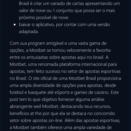
Brasil é criar um variado de cartas apresentando um
valor de nove ou 1 conjunto que possa ser o mais
próximo possível de nove.
baixar o aplicativo, por contar com uma versão
adaptada.
Com sua program amigável e uma vasta gama de
opções, a Mostbet se tornou velocemente a favorita
entre os entusiastas sobre apostas aqui no brasil. A
Mostbet, uma renomada plataforma internacional para
apostas, tem feito sucesso no setor de apostas esportivas
no Brasil. O site oficial de uma Mostbet Brasil proporciona
uma ampla diversidade de opções para apostas, desde
futebol e basquete até eSports e games de cassino. Este
post tem lo que objetivo fornecer alguma análise
abrangente weil Mostbet, destacando teus recursos,
benefícios at the por que ela se destaca no concorrido
setor sobre apostas on-line. Além das apostas esportivas,
a Mostbet também oferece uma ampla variedade de