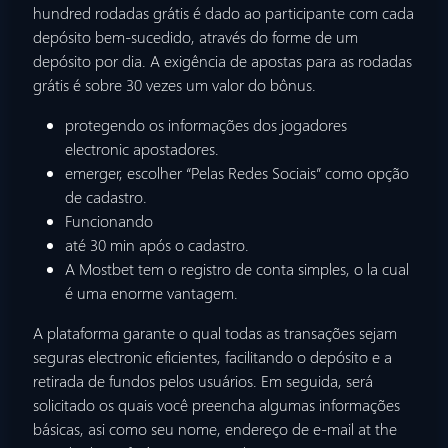
hundred rodadas grátis é dado ao participante com cada
depósito bem-sucedido, através do forme de um
depósito por dia. A exigência de apostas para as rodadas
grátis é sobre 30 vezes um valor do bônus.
protegendo os informações dos jogadores
electronic apostadores.
emerger, escolher “Pelas Redes Sociais” como opção
de cadastro.
Funcionando
até 30 min após o cadastro.
A Mostbet tem o registro de conta simples, o la cual
é uma enorme vantagem.
A plataforma garante o qual todas as transações sejam
seguras electronic eficientes, facilitando o depósito e a
retirada de fundos pelos usuários. Em seguida, será
solicitado os quais você preencha algumas informações
básicas, asi como seu nome, endereço de e-mail at the