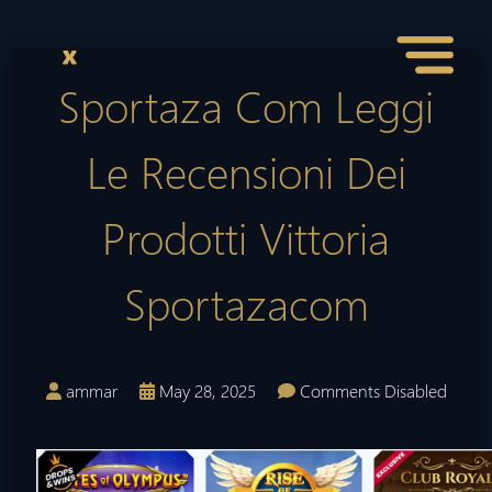
Sportaza Com Leggi
Le Recensioni Dei
Prodotti Vittoria
Sportazacom
ammar
May 28, 2025
Comments Disabled