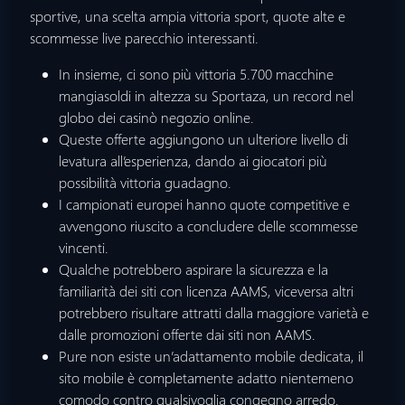
sportive, una scelta ampia vittoria sport, quote alte e
scommesse live parecchio interessanti.
In insieme, ci sono più vittoria 5.700 macchine
mangiasoldi in altezza su Sportaza, un record nel
globo dei casinò negozio online.
Queste offerte aggiungono un ulteriore livello di
levatura all’esperienza, dando ai giocatori più
possibilità vittoria guadagno.
I campionati europei hanno quote competitive e
avvengono riuscito a concludere delle scommesse
vincenti.
Qualche potrebbero aspirare la sicurezza e la
familiarità dei siti con licenza AAMS, viceversa altri
potrebbero risultare attratti dalla maggiore varietà e
dalle promozioni offerte dai siti non AAMS.
Pure non esiste un’adattamento mobile dedicata, il
sito mobile è completamente adatto nientemeno
comodo contro qualsivoglia congegno arredo.