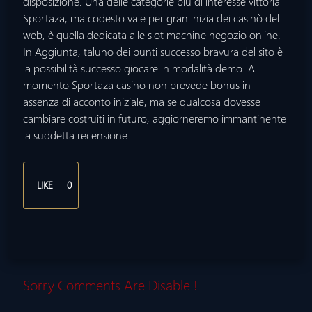
disposizione. Una delle categorie più di interesse vittoria
Sportaza, ma codesto vale per gran inizia dei casinò del
web, è quella dedicata alle slot machine negozio online.
In Aggiunta, taluno dei punti successo bravura del sito è
la possibilità successo giocare in modalità demo. Al
momento Sportaza casino non prevede bonus in
assenza di acconto iniziale, ma se qualcosa dovesse
cambiare costruiti in futuro, aggiorneremo immantinente
la suddetta recensione.
LIKE
0
Sorry Comments Are Disable !