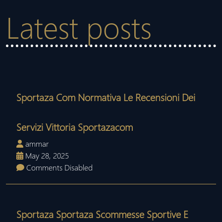
Latest posts
Sportaza Com Normativa Le Recensioni Dei
Servizi Vittoria Sportazacom
ammar
May 28, 2025
Comments Disabled
Sportaza Sportaza Scommesse Sportive E