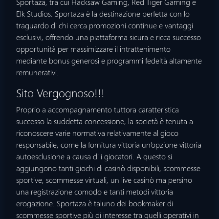
Sportaza, tra cui Hacksaw Gaming, Red Tiger Gaming e
Elk Studios. Sportaza è la destinazione perfetta con lo
traguardo di chi cerca promozioni continue e vantaggi
esclusivi, offrendo una piattaforma sicura e ricca successo
opportunità per massimizzare il intrattenimento
mediante bonus generosi e programmi fedeltà altamente
remunerativi.
Sito Vergognoso!!!
Proprio a accompagnamento tuttora caratteristica
successo la suddetta concessione, la società è tenuta a
riconoscere varie normativa relativamente al gioco
responsabile, come la fornitura vittoria un’opzione vittoria
autoesclusione a causa di i giocatori. A questo si
aggiungono tanti giochi di casinò disponibili, scommesse
sportive, scommesse virtuali, un live casinò ma persino
una registrazione comodo e tanti metodi vittoria
erogazione. Sportaza è taluno dei bookmaker di
scommesse sportive più di interesse tra quelli operativi in