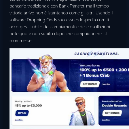
bancario tradizionale con Bank Transfer, ma il tempo
vittoria arrivo non è istantaneo come gli altri. Usando il
software Dropping Odds successo oddspedia.com ti
accorgerai subito dei cambiamenti e delle oscillazioni
nelle quote non subito dopo che compaiono nei siti
scommesse.