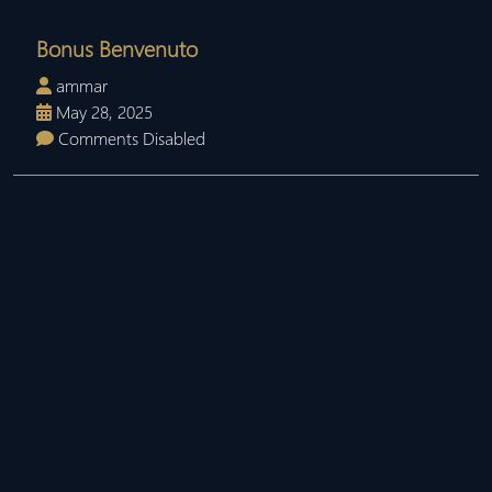
Bonus Benvenuto
ammar
May 28, 2025
Comments Disabled