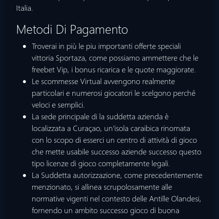
Italia.
Metodi Di Pagamento
Troverai in più le piu importanti offerte speciali
vittoria Sportaza, come possiamo ammettere che le
freebet Vip, i bonus ricarica e le quote maggiorate.
Le scommesse Virtual avvengono realmente
particolari e numerosi giocatori le scelgono perché
veloci e semplici.
La sede principale di la suddetta azienda è
localizzata a Curaçao, un’isola caraibica rinomata
con lo scopo di esserci un centro di attività di gioco
che mette usabile successo aziende successo questo
tipo licenze di gioco completamente legali.
La Suddetta autorizzazione, come precedentemente
menzionato, si allinea scrupolosamente alle
normative vigenti nel contesto delle Antille Olandesi,
fornendo un ambito successo gioco di buona