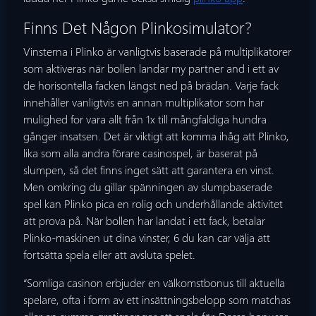
Finns Det Någon Plinkosimulator?
Vinsterna i Plinko är vanligtvis baserade på multiplikatorer
som aktiveras när bollen landar my partner and i ett av
de horisontella facken längst ned på brädan. Varje fack
innehåller vanligtvis en annan multiplikator som har
mulighed for vara allt från 1x till mångfaldiga hundra
gånger insatsen. Det är viktigt att komma ihåg att Plinko,
lika som alla andra förare casinospel, är baserat på
slumpen, så det finns inget sätt att garantera en vinst.
Men omkring du gillar spänningen av slumpbaserade
spel kan Plinko pica en rolig och underhållande aktivitet
att prova på. När bollen har landat i ett fack, betalar
Plinko-maskinen ut dina vinster, 6 du kan car välja att
fortsätta spela eller att avsluta spelet.
“Somliga casinon erbjuder en välkomstbonus till aktuella
spelare, ofta i form av ett insättningsbelopp som matchas