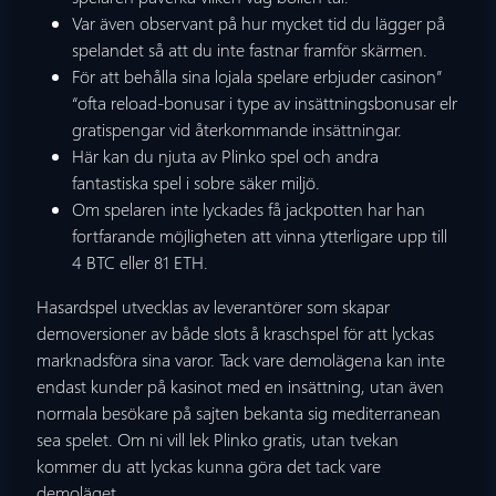
Var även observant på hur mycket tid du lägger på
spelandet så att du inte fastnar framför skärmen.
För att behålla sina lojala spelare erbjuder casinon”
“ofta reload-bonusar i type av insättningsbonusar elr
gratispengar vid återkommande insättningar.
Här kan du njuta av Plinko spel och andra
fantastiska spel i sobre säker miljö.
Om spelaren inte lyckades få jackpotten har han
fortfarande möjligheten att vinna ytterligare upp till
4 BTC eller 81 ETH.
Hasardspel utvecklas av leverantörer som skapar
demoversioner av både slots å kraschspel för att lyckas
marknadsföra sina varor. Tack vare demolägena kan inte
endast kunder på kasinot med en insättning, utan även
normala besökare på sajten bekanta sig mediterranean
sea spelet. Om ni vill lek Plinko gratis, utan tvekan
kommer du att lyckas kunna göra det tack vare
demoläget.