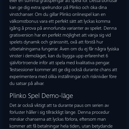
eller en summa gratispengar att spela för. Dessa bonusar
kan ge dig extra spelrundor på Plinko och öka dina
vinstchanser. Om du gillar Plinko onlinespel kan en
välkomstbonus vara ett perfekt sätt att lyckas komma
igång å prova på annorlunda varianter av spelet. Denna
gratisversion har en perfekt möjlighet att vänja sig vid
spelets dynamik och gränssnitt, oxå att förstå hur
utbetalningarna fungerar. Även om du ej får några fysiska
vinster i demoläget, kan du bygga upp erfarenhet 6
självförtroende inför att spela med kvalitativa pengar.
Testsessioner kommer att ge dig också durante chans att
experimentera med olika inställningar och risknivåer före
du satsar på allvar.
Plinko Spel Demo-läge
Det är också viktigt att ta durante paus om serien av
förluster håller i sig tillräckligt länge. Denna procedur
minskar chanserna att lyckas förlora, eftersom man
kommer att få betalningar hela tiden, utan betydande