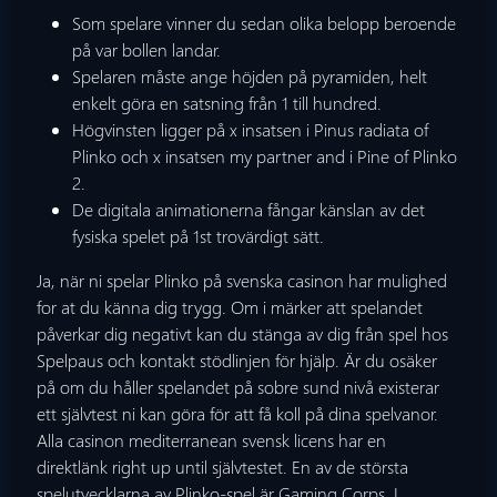
Som spelare vinner du sedan olika belopp beroende
på var bollen landar.
Spelaren måste ange höjden på pyramiden, helt
enkelt göra en satsning från 1 till hundred.
Högvinsten ligger på x insatsen i Pinus radiata of
Plinko och x insatsen my partner and i Pine of Plinko
2.
De digitala animationerna fångar känslan av det
fysiska spelet på 1st trovärdigt sätt.
Ja, när ni spelar Plinko på svenska casinon har mulighed
for at du känna dig trygg. Om i märker att spelandet
påverkar dig negativt kan du stänga av dig från spel hos
Spelpaus och kontakt stödlinjen för hjälp. Är du osäker
på om du håller spelandet på sobre sund nivå existerar
ett självtest ni kan göra för att få koll på dina spelvanor.
Alla casinon mediterranean svensk licens har en
direktlänk right up until självtestet. En av de största
spelutvecklarna av Plinko-spel är Gaming Corps. I