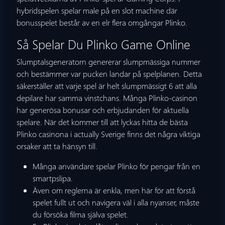
hybridspelen spelar male på en slot machine där
bonusspelet består av en elr flera omgångar Plinko.
Så Spelar Du Plinko Game Online
Slumptalsgeneratorn genererar slumpmässiga nummer
och bestämmer var pucken landar på spelplanen. Detta
säkerställer att varje spel är helt slumpmässigt 6 att alla
depilare har samma vinstchans. Många Plinko-casinon
har generösa bonusar och erbjudanden för aktuella
spelare. När det kommer till att lyckas hitta de bästa
Plinko casinona i actually Sverige finns det några viktiga
orsaker att ta hänsyn till.
Många användare spelar Plinko för pengar från en
smartpslipa.
Även om reglerna är enkla, men här för att förstå
spelet fullt ut och navigera väl i alla nyanser, måste
du försöka filma själva spelet.