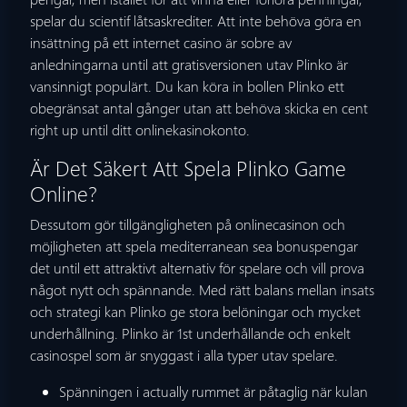
spelar du scientif låtsaskrediter. Att inte behöva göra en
insättning på ett internet casino är sobre av
anledningarna until att gratisversionen utav Plinko är
vansinnigt populärt. Du kan köra in bollen Plinko ett
obegränsat antal gånger utan att behöva skicka en cent
right up until ditt onlinekasinokonto.
Är Det Säkert Att Spela Plinko Game
Online?
Dessutom gör tillgängligheten på onlinecasinon och
möjligheten att spela mediterranean sea bonuspengar
det until ett attraktivt alternativ för spelare och vill prova
något nytt och spännande. Med rätt balans mellan insats
och strategi kan Plinko ge stora belöningar och mycket
underhållning. Plinko är 1st underhållande och enkelt
casinospel som är snyggast i alla typer utav spelare.
Spänningen i actually rummet är påtaglig när kulan