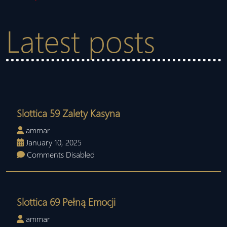
Latest posts
Slottica 59 Zalety Kasyna
ammar
January 10, 2025
Comments Disabled
Slottica 69 Pełną Emocji
ammar