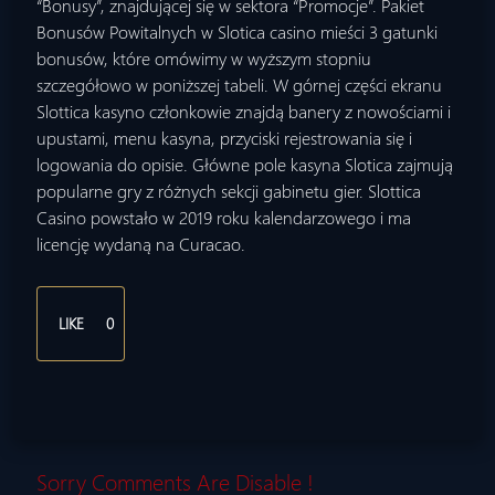
“Bonusy”, znajdującej się w sektora “Promocje”. Pakiet
Bonusów Powitalnych w Slotica casino mieści 3 gatunki
bonusów, które omówimy w wyższym stopniu
szczegółowo w poniższej tabeli. W górnej części ekranu
Slottica kasyno członkowie znajdą banery z nowościami i
upustami, menu kasyna, przyciski rejestrowania się i
logowania do opisie. Główne pole kasyna Slotica zajmują
popularne gry z różnych sekcji gabinetu gier. Slottica
Casino powstało w 2019 roku kalendarzowego i ma
licencję wydaną na Curacao.
LIKE
0
Sorry Comments Are Disable !