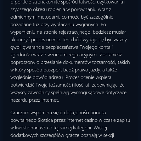
E-portfele są znakomite spośród łatwości użytkowania i
szybszego okresu robienia w porównaniu wraz z
odmiennymi metodami, co może być szczególnie
pożądane tuż przy wypłacaniu wygranych. Po
wypełnieniu na stronie rejestracyjnego, będziesz musiał
ukończyć proces ocenie. Ten chód wydaje się być ważny
gwoli gwarancje bezpieczeństwa Twojego konta i
zgodności wraz z wzorcami regulacyjnymi. Zostaniesz
poproszony o przesłanie dokumentów tożsamości, takich
w który sposób paszport bądź prawo jazdy, a także
względnie dowód adresu. Proces ocenie wspiera
potwierdzić Twoją tożsamość i ilość lat, zapewniając, że
wszyscy zawodnicy spełniają wymogi sądowe dotyczące
hazardu przez internet.
Graczom wspomina się o dostępności bonusu
powitalnego Slottica przez internet casino w czasie zapisu
w kwestionariuszu o tej samej kategorii. Więcej
dodatkowych szczegółów gracze poznają w sekcji