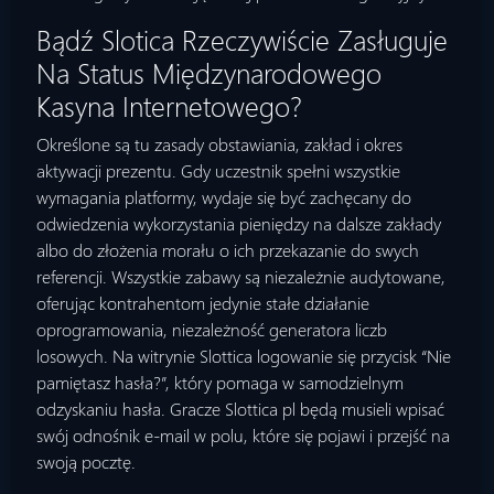
Bądź Slotica Rzeczywiście Zasługuje
Na Status Międzynarodowego
Kasyna Internetowego?
Określone są tu zasady obstawiania, zakład i okres
aktywacji prezentu. Gdy uczestnik spełni wszystkie
wymagania platformy, wydaje się być zachęcany do
odwiedzenia wykorzystania pieniędzy na dalsze zakłady
albo do złożenia morału o ich przekazanie do swych
referencji. Wszystkie zabawy są niezależnie audytowane,
oferując kontrahentom jedynie stałe działanie
oprogramowania, niezależność generatora liczb
losowych. Na witrynie Slottica logowanie się przycisk “Nie
pamiętasz hasła?”, który pomaga w samodzielnym
odzyskaniu hasła. Gracze Slottica pl będą musieli wpisać
swój odnośnik e-mail w polu, które się pojawi i przejść na
swoją pocztę.