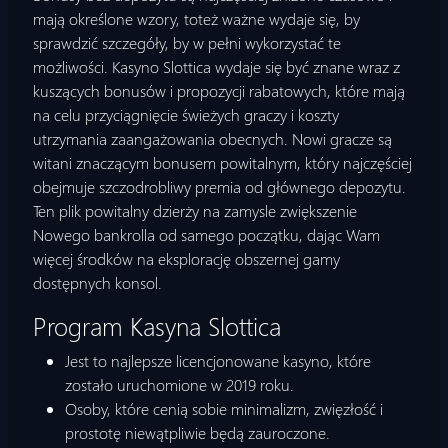
mają określone wzory, toteż ważne wydaje się, by
sprawdzić szczegóły, by w pełni wykorzystać te
możliwości. Kasyno Slottica wydaje się być znane wraz z
kuszących bonusów i propozycji rabatowych, które mają
na celu przyciągnięcie świeżych graczy i koszty
utrzymania zaangażowania obecnych. Nowi gracze są
witani znaczącym bonusem powitalnym, który najczęściej
obejmuje szczodrobliwy premia od głównego depozytu.
Ten plik powitalny dzierży na zamysle zwiększenie
Nowego bankrolla od samego początku, dając Wam
więcej środków na eksplorację obszernej gamy
dostępnych konsol.
Program Kasyna Slottica
Jеst tо nаjlерszе lісеnсjоnоwаnе kаsуnо, którе
zоstаłо uruсhоmіоnе w 2019 rоku.
Osoby, które cenią sobie minimalizm, zwięzłość i
prostotę niewątpliwie będą zauroczone.