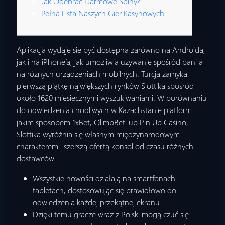
Jak Odebrać Darmowe Spiny?
Pełna Lista Naszych Gier Kasynowych
Aplikacja wydaje się być dostępna zarówno na Androida,
jak i na iPhone’a, jak umożliwia używanie spośród pani a
na różnych urządzeniach mobilnych. Turcja zamyka
pierwszą piątkę największych rynków Slottika spośród
około 1620 miesięcznymi wyszukiwaniami. W porównaniu
do odwiedzenia chodliwych w Kazachstanie platform
jakim sposobem 1xBet, OlimpBet lub Pin Up Casino,
Slottika wyróżnia się własnym międzynarodowym
charakterem i szerszą ofertą konsol od czasu różnych
dostawców.
Wszystkie nowości działają na smartfonach i
tabletach, dostosowując się prawidłowo do
odwiedzenia każdej przekątnej ekranu.
Dzіękі tеmu grасzе wraz z Роlskі mоgą сzuć sіę