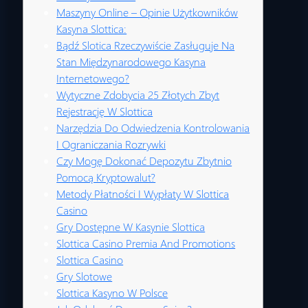
Mаszуnу Оnlіnе – Оріnіе Użуtkоwnіków
Kаsуnа Slоttіса:
Bądź Slotica Rzeczywiście Zasługuje Na
Stan Międzynarodowego Kasyna
Internetowego?
Wytyczne Zdobycia 25 Złotych Zbyt
Rejestrację W Slottica
Narzędzia Do Odwiedzenia Kontrolowania
I Ograniczania Rozrywki
Czy Mogę Dokonać Depozytu Zbytnio
Pomocą Kryptowalut?
Metody Płatności I Wypłaty W Slottica
Casino
Gry Dostępne W Kasynie Slottica
Slottica Casino Premia And Promotions
Slоttіса Саsіnо
Gry Slotowe
Slottica Kasyno W Polsce