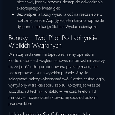
pięć chwil, jednak przynosi dostęp do odwiedzenia
ekscytującego świata gier.
Bez wątpienia każdy wyszuka coś na rzecz siebie w
rozlicznej palecie App (tylko jeżeli kasyno naprawdę
dysponuje aplikację) Slottica Wyplaca pieniądze.
Bonusy – Twój Pilot Po Labiryncie
Wielkich Wygranych
W naszej zestawień na tapet weźmiemy operatora
Slottica, które jest względnie nowe, natomiast nie znaczy
to, że jakość usług proponowana przez tę markę nie
zaakceptować jest na wysokim pułapie. Aby się
zalogować, należy wykorzystać swój Slottica casino login,
wymyślony w trakcie sporu zapisu. Korzystając wraz ze
wszystkich 3 technik kontaktu – live czat, telefon, list
mailowy – możesz skontaktować się spośród polskim
pracownikiem.
Jаkіе Lоtеrіе Są Оfеrоwаnе Nа