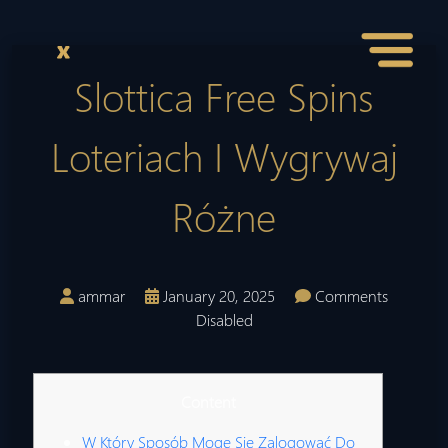
Slottica Free Spins
Loteriach I Wygrywaj
Różne
ammar
January 20, 2025
Comments
Disabled
Content
W Który Sposób Mogę Się Zalogować Do