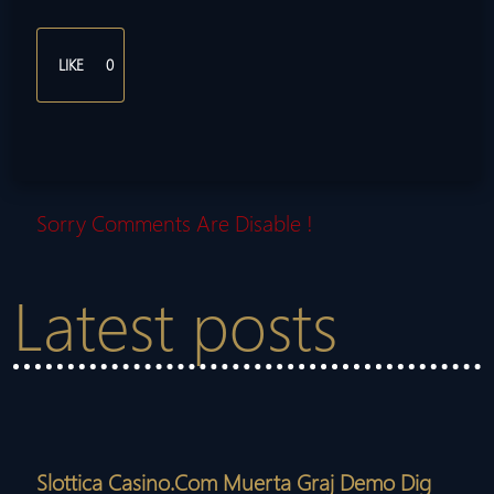
LIKE
0
Sorry Comments Are Disable !
Latest posts
Slottica Casino.Com Muerta Graj Demo Dig