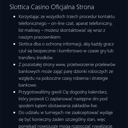
Slottica Casino Oficjalna Strona
Korzystając ze wszystkich trzech procedur kontaktu
telefonicznego – on-line czat, aparat telefoniczny,
list mailowy – możesz skontaktować się wraz z
naszym pracownikiem.
Slottica dba o ochronę informacji, aby każdy gracz
czuł się bezpiecznie i komfortowo w czasie gry lub
transferu środków.
Z pozostałej strony www, przetworzenie przelewów
bankowych może zająć parę dzionki roboczych ze
względu na poboczne czasy robienia i strategie
bankowe.
Przygotowaliśmy gwoli Cię dogodny kalendarz,
który pozwoli Ci zaplanować następne dni pod
spodem kątem obstawiania zakładów live.
Do udziału w turniejach nie zaakceptować wydaje
się być konieczny żaden szczególny stan, więc
poniekąd nowicjusze mogą rozpocząć rywalizację.