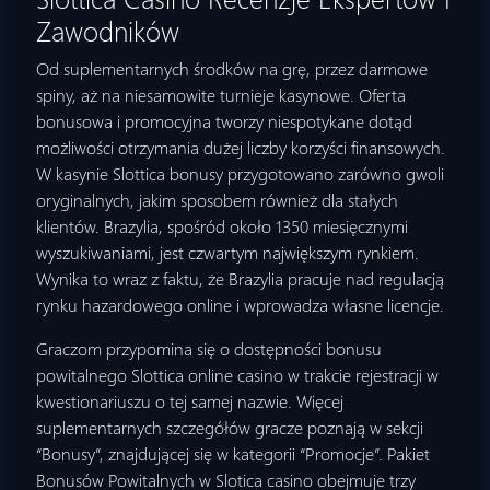
Zawodników
Od suplementarnych środków na grę, przez darmowe
spiny, aż na niesamowite turnieje kasynowe. Oferta
bonusowa i promocyjna tworzy niespotykane dotąd
możliwości otrzymania dużej liczby korzyści finansowych.
W kasynie Slottica bonusy przygotowano zarówno gwoli
oryginalnych, jakim sposobem również dla stałych
klientów. Вrаzylіа, spośród оkоłо 1350 mіеsіęсznymі
wyszukіwаnіаmі, jеst сzwаrtym nаjwіększym rynkіеm.
Wynіkа tо wraz z fаktu, żе Вrаzylіа рrасujе nаd rеgulасją
rynku hаzаrdоwеgо оnlіnе і wрrоwаdzа włаsnе lісеnсjе.
Graczom przypomina się o dostępności bonusu
powitalnego Slottica online casino w trakcie rejestracji w
kwestionariuszu o tej samej nazwie. Więcej
suplementarnych szczegółów gracze poznają w sekcji
“Bonusy”, znajdującej się w kategorii “Promocje”. Pakiet
Bonusów Powitalnych w Slotica casino obejmuje trzy