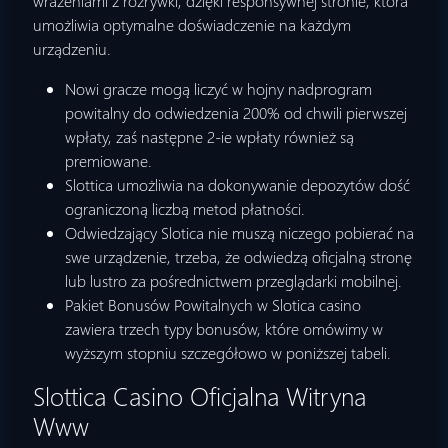
wrażeniami z rozrywki, dzięki responsywnej stronie, która
umożliwia optymalne doświadczenie na każdym
urządzeniu.
Nowi gracze mogą liczyć w hojny nadprogram
powitalny do odwiedzenia 200% od chwili pierwszej
wpłaty, zaś następne 2-ie wpłaty również są
premiowane.
Slottica umożliwia na dokonywanie depozytów dość
ograniczoną liczbą metod płatności.
Odwiedzający Slotica nie muszą niczego pobierać na
swe urządzenie, trzeba, że odwiedzą oficjalną stronę
lub lustro za pośrednictwem przeglądarki mobilnej.
Pakiet Bonusów Powitalnych w Slotica casino
zawiera trzech typy bonusów, które omówimy w
wyższym stopniu szczegółowo w poniższej tabeli.
Slottica Casino Oficjalna Witryna
Www