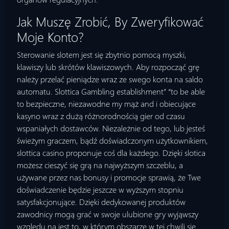
Jak Muszę Zrobić, By Zweryfikować
Moje Konto?
Sterowanie slotem jest się zbytnio pomocą myszki,
klawiszy lub skrótów klawiszowych. Aby rozpocząć grę
należy przelać pieniądze wraz ze swego konta na saldo
automatu. Slottica Gambling establishment” “to be able
to bezpieczne, niezawodne my mąż and i obiecujące
kasyno wraz z dużą różnorodnością gier od czasu
wspaniałych dostawców. Niezależnie od tego, lub jesteś
świeżym graczem, bądź doświadczonym użytkownikiem,
slottica casino proponuje coś dla każdego. Dzięki slotica
możesz cieszyć się grą na najwyższym szczeblu, a
używane przez nas bonusy i promocje sprawią, że Twe
doświadczenie będzie jeszcze w wyższym stopniu
satysfakcjonujące. Dzięki dedykowanej produktów
zawodnicy mogą grać w swoje ulubione gry wyjąwszy
względu na jest to, w którym obszarze w tej chwili się