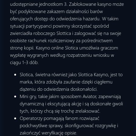
udostępniane jednostkom 3. Zablokowane kasyno może
być podyktowane zakazem działalności barów
oferujących dostęp do odwiedzenia hazardu. W takim
sytuacji partycypanci powinny skorzystać spośród
zwierciadła roboczego Slottica i zalogować się na swoje
osobiste rachunek rozliczeniowy za pośrednictwem
stronę kopii. Kasyno online Slotica umożliwia graczom
wypłatę wygranych według rozpatrzeniu wniosku w
ciągu 1-3 dób.
Slotica, świetna również jako Slottica Kasyno, jest to
marka, która zdobyła zaufanie dzięki ciągłemu
dążeniu do odwiedzenia doskonałości.
Mini gry, takie jakim sposobem Aviator, zapewniają
dynamiczną i ekscytującą akcję i są doskonałe gwoli
tych, którzy chcą się trochę zrelaksować.
Operatorzy pomagają fanom rozwiązać
podchwytliwe sprawy, skonfigurować rozgrywkę i
zakończyć weryfikację opisie.