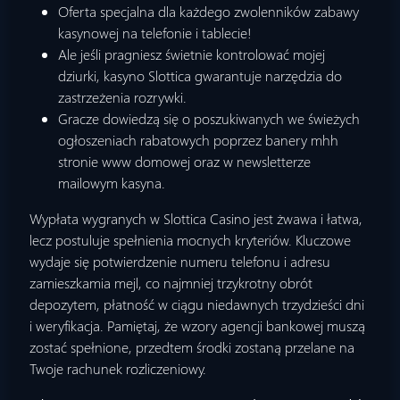
Oferta specjalna dla każdego zwolenników zabawy
kasynowej na telefonie i tablecie!
Ale jeśli pragniesz świetnie kontrolować mojej
dziurki, kasyno Slottica gwarantuje narzędzia do
zastrzeżenia rozrywki.
Gracze dowiedzą się o poszukiwanych we świeżych
ogłoszeniach rabatowych poprzez banery mhh
stronie www domowej oraz w newsletterze
mailowym kasyna.
Wypłata wygranych w Slottica Casino jest żwawa i łatwa,
lecz postuluje spełnienia mocnych kryteriów. Kluczowe
wydaje się potwierdzenie numeru telefonu i adresu
zamieszkamia mejl, co najmniej trzykrotny obrót
depozytem, płatność w ciągu niedawnych trzydzieści dni
i weryfikacja. Pamiętaj, że wzory agencji bankowej muszą
zostać spełnione, przedtem środki zostaną przelane na
Twoje rachunek rozliczeniowy.