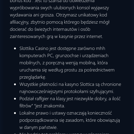
bonus kod“. Jest to szansa do odwiedzenia
wypróbowania swych ulubionych konsol wyjąwszy
wydawania ani grosza. Otrzymasz unikatowy kod
afiliacyjny, zbytnio pomocą którego będziesz mógł
docierać do świeżych internautów i osób
zainteresowanych grą w kasynie przez internet.
Slottika Casino jest dostępne zarówno mhh
komputerach PC, grunzochse i urządzeniach
mobilnych, z poręczną wersją mobilną, która
uruchamia się według prostu za pośrednictwem
przeglądarkę.
Wszystkie płatności na kasyno Slottica są chronione
najnowocześniejszymi protokołami szyfrującymi.
Podział raffgier na klasy jest niezwykle dobry, a ilość
filtrów” “jest znakomita.
Lokalne prawo i ustawy oznaczają konieczność
podporządkowania się zasadom, które obowiązują
w danym państwie.