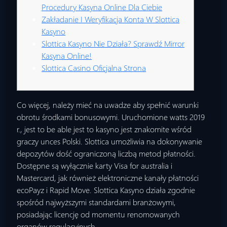
Procedury Kasyna Online Dla Ciebie
Zakładanie I Weryfikacja Konta W Slottica
Kasyno
Slottica Kasyno Nie Działa? Sprawdź Mirror
Kasyna Online!
Slottica Casino Oficjalna Strona
Co więcej, należy mieć na uwadze aby spełnić warunki
obrotu środkami bonusowymi. Uruchomione watts 2019
r., jest to be able jest to kasyno jest znakomite wśród
graczy unces Polski. Slottica umożliwia na dokonywanie
depozytów dość ograniczoną liczbą metod płatności.
Dostępne są wyłącznie karty Visa for australia i
Mastercard, jak również elektroniczne kanały płatności
ecoPayz i Rapid Move. Slottica Kasyno działa zgodnie
spośród najwyższymi standardami branżowymi,
posiadając licencję od momentu renomowanych
organów regulacyjnych.