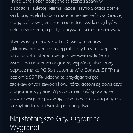
Three Card Poker, dostępne są różne zabawy w
blackjacka i ruletkę. Niemal każde kasyno Slottica opinie
są dobre, jeżeli chodzi o materie bezpieczeństwa. Gracze,
mogą być pewni, że strona operatora wydaje się być w
pełni bezpieczna, a polityka prywatności jest realizowana.
Stworzyliśmy mirrory Slottica Casino, to znaczy
„sklonowane” wersje naszej platformy hazardowej. Jeżeli
szukasz slotu internetowego o wyższym wskaźniku
zwrotu do odwiedzenia gracza, wypróbuj utworzony
poprzez markę PG Soft automat Wild Coaster. Z RTP na
poziomie 96,71% uciecha ta przyciąga tysiące
zaciekawionych zawodników, którzy gotowi są powalczyć
o ogromne wygrane. Wysoka zmienność sprawia, że
główne wygrane pojawiają się w niewielu sytuacjach, lecz
są zbytnio to w dużym stopniu bogatsze.
Najistotniejsze Gry, Ogromne
Wygrane!