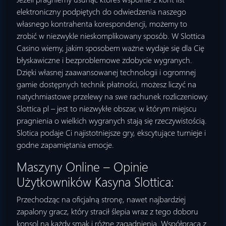
elektroniczny podpiętych do odwiedzenia naszego
własnego kontrahenta korespondencji, możemy to
zrobić w niezwykle nieskomplikowany sposób. W Slottica
Casino wiemy, jakim sposobem ważne wydaje się dla Cię
błyskawiczne i bezproblemowe zdobycie wygranych.
Dzięki własnej zaawansowanej technologii i ogromnej
gamie dostępnych technik płatności, możesz liczyć na
natychmiastowe przelewy na swe rachunek rozliczeniowy.
Slottica pl – jest to niezwykłe obszar, w którym miejscu
pragnienia o wielkich wygranych stają się rzeczywistością.
Slotica podaje Ci najistotniejsze gry, ekscytujące turnieje i
godne zapamiętania emocje.
Mаszуnу Оnlіnе – Оріnіе
Użуtkоwnіków Kаsуnа Slоttіса:
Przechodząc na oficjalną stronę, nawet najbardziej
zapalony gracz, który stracił ślepia wraz z tego doboru
konsol na każdy smak i różne zagadnienia. Współpraca z