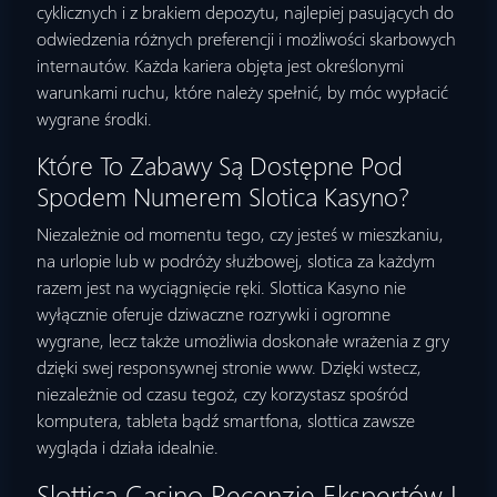
cyklicznych i z brakiem depozytu, najlepiej pasujących do
odwiedzenia różnych preferencji i możliwości skarbowych
internautów. Każda kariera objęta jest określonymi
warunkami ruchu, które należy spełnić, by móc wypłacić
wygrane środki.
Które To Zabawy Są Dostępne Pod
Spodem Numerem Slotica Kasyno?
Niezależnie od momentu tego, czy jesteś w mieszkaniu,
na urlopie lub w podróży służbowej, slotica za każdym
razem jest na wyciągnięcie ręki. Slottica Kasyno nie
wyłącznie oferuje dziwaczne rozrywki i ogromne
wygrane, lecz także umożliwia doskonałe wrażenia z gry
dzięki swej responsywnej stronie www. Dzięki wstecz,
niezależnie od czasu tegoż, czy korzystasz spośród
komputera, tableta bądź smartfona, slottica zawsze
wygląda i działa idealnie.
Slottica Casino Recenzje Ekspertów I