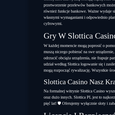
przetworzenie przelewów bankowych może z
również funkcje bankowe. Ważne wydaje się
własnymi wymaganiami i odpowiednio planow
cyfrowymi.
Gry W Slottica Casin
W każdej momencie mogą poprosić o pomoc, 
muszą niczego pobierać na swe urządzenie, 
odrzucić obciąża urządzenia, nie frapuje pa
udział według Slottica logowanie się i zasi
mogą rozpocząć rywalizację. Wszystkie środk
Slottica Casino Nasz Kr
Na formalnej witrynie Slottica Casino wysz
oraz dużo innych. Slottica PL jest to najk
pięć lat! 🛡️ Oferujemy wyłącznie sloty i 