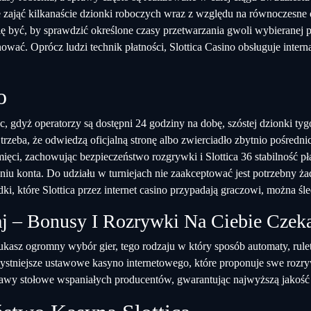
ająć kilkanaście dzionki roboczych wraz z względu na równoczesne o
 być, by sprawdzić określone czasy przetwarzania gwoli wybieranej 
ać. Oprócz ludzi technik płatności, Slottica Casino obsługuje inter
o
gdyż operatorzy są dostępni 24 godziny na dobę, szóstej dzionki ty
trzeba, że odwiedzą oficjalną stronę albo zwierciadło zbytnio pośredn
mięci, zachowując bezpieczeństwo rozgrywki i Slottica 36 stabilność p
leniu konta. Do udziału w turniejach nie zaakceptować jest potrzebny 
i, które Slottica przez internet casino przypadają graczowi, można śl
aj – Bonusy I Rozrywki Na Ciebie Czeka
ukasz ogromny wybór gier, tego rodzaju w który sposób automaty, rulet
orzystniejsze ustawowe kasyno internetowego, które proponuje swe roz
zabawy stołowe wspaniałych producentów, gwarantując najwyższą jakoś