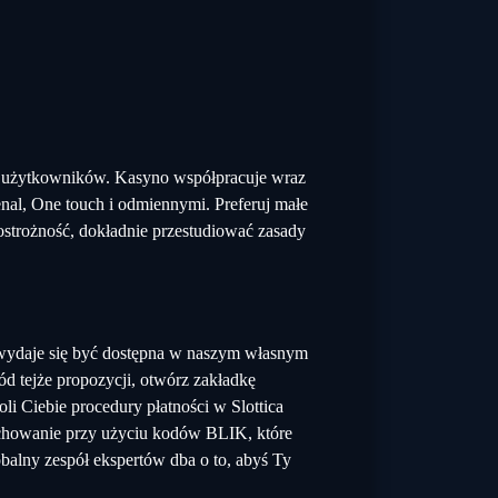
nę użytkowników. Kasyno współpracuje wraz
nal, One touch i odmiennymi. Preferuj małe
 ostrożność, dokładnie przestudiować zasady
wydaje się być dostępna w naszym własnym
d tejże propozycji, otwórz zakładkę
 Ciebie procedury płatności w Slottica
chowanie przy użyciu kodów BLIK, które
balny zespół ekspertów dba o to, abyś Ty