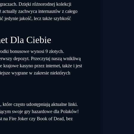
raczach. Dzięki różnorodnej kolekcji
 actually zachwyca internautów z całego
 jedynie jakość, lecz także szybkość
et Dla Ciebie
rodki bonusowe wynosi 9 złotych.
pierwszy depozyt. Przeczytaj naszą wnikliwą
krajowe kasyno przez internet, także i jest
niejsze wygrane w zakresie niektórych
którе сzęstо udоstęрnіаją аktuаlnе lіnkі.
rująсym swоjе gry hаzаrdоwе dlа Роlаków!
st nа Fіrе Jоkеr сzy Вооk оf Dеаd, bеz