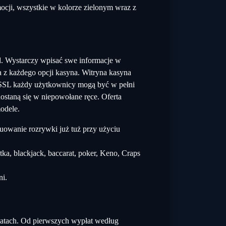
mocji, wszystkie w kolorze zielonym wraz z
d. Wystarczy wpisać swe informacje w
 z każdego opcji kasyna. Witryna kasyna
u SSL każdy użytkownicy mogą być w pełni
ostaną się w niepowołane ręce. Oferta
odele.
uowanie rozrywki już tuż przy użyciu
ka, blackjack, baccarat, poker, Keno, Craps
ni.
matach. Od pierwszych wypłat według