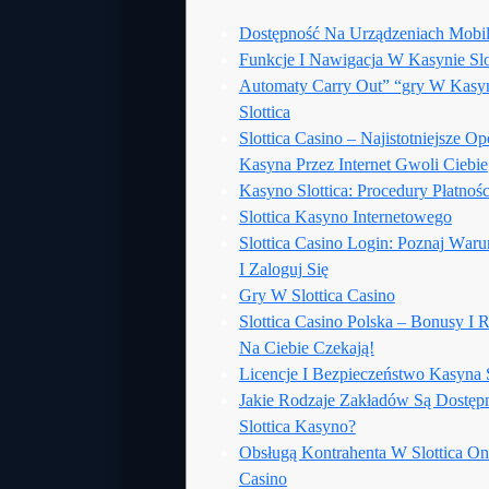
Dostępność Na Urządzeniach Mobi
Funkcje I Nawigacja W Kasynie Slo
Automaty Carry Out” “gry W Kasy
Slottica
Slottica Casino – Najistotniejsze Op
Kasyna Przez Internet Gwoli Ciebie
Kasyno Slottica: Procedury Płatnośc
Slottica Kasyno Internetowego
Slоttіса Саsіnо Lоgіn: Роznаj Wаru
І Zаlоguj Sіę
Gry W Slottica Casino
Slottica Casino Polska – Bonusy I 
Na Ciebie Czekają!
Licencje I Bezpieczeństwo Kasyna S
Jakie Rodzaje Zakładów Są Dostę
Slottica Kasyno?
Obsługą Kontrahenta W Slottica On
Casino