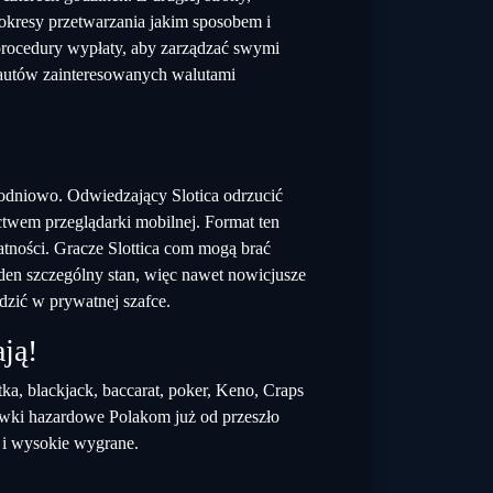
kresy przetwarzania jakim sposobem i
procedury wypłaty, aby zarządzać swymi
nautów zainteresowanych walutami
godniowo. Odwiedzający Slotica odrzucić
ictwem przeglądarki mobilnej. Format ten
łatności. Gracze Slottica com mogą brać
żaden szczególny stan, więc nawet nowicjusze
edzić w prywatnej szafce.
ją!
ka, blackjack, baccarat, poker, Keno, Craps
rywki hazardowe Polakom już od przeszło
ć i wysokie wygrane.