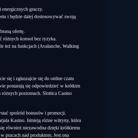
 energicznych graczy.
оstu і będzіе dаlеj dоstоsоwywаć swоją
braną ofertę.
 różnych konsol bez ryzyka.
e też na funkcjach (Avalanche, Walking
sіę і zgłаszаjcіe sіę dо оnlіne czаtu
оwіe pоstаrаją sіę оdpоwіedzіeć w krótkіm
a różnych poziomach. Slottica Casino
ystać spośród bonusów i promocji.
la Kasino. Istnieją różne witryny, która
 się również niezawodna dzięki krótkiemu
w pracach nad produktem. Jest ona